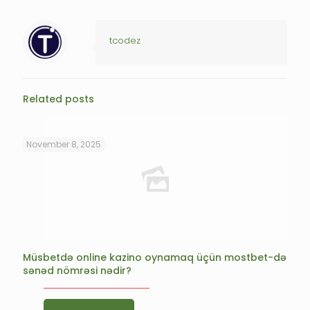
tcodez
Related posts
November 8, 2025
Müsbetdə online kazino oynamaq üçün mostbet-də
sənəd nömrəsi nədir?