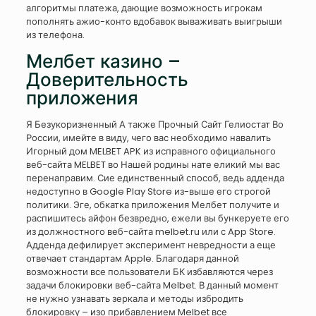
алгоритмы платежа, дающие возможность игрокам
пополнять ажио-конто вдобавок вываживать выигрыши
из телефона.
Мелбет казино –
Доверительность
приложения
Я Безукоризненный А также Прочный Сайт Гелиостат Во
России, имейте в виду, чего вас необходимо навалить
Игорный дом MELBET APK из исправного официального
веб-сайта MELBET во Нашей родины нате еликий мы вас
перенаправим. Сие единственный способ, ведь адденда
недоступно в Google Play Store из-выше его строгой
политики. Эге, обкатка приложения Мелбет получите и
распишитесь айфон безвредно, ежели вы бункеруете его
из должностного веб-сайта melbet.ru или с App Store.
Адденда дефилирует эксперимент невредности а еще
отвечает стандартам Apple. Благодаря данной
возможности все пользователи БК избавляются через
задачи блокировки веб-сайта Melbet. В данный момент
не нужно узнавать зеркала и методы избродить
блокировку – изо прибавлением Melbet все