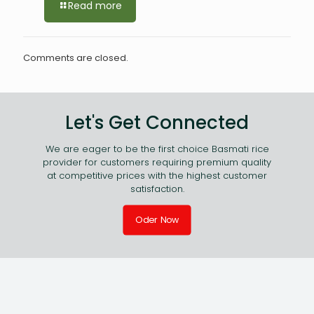
Read more
Comments are closed.
Let's Get Connected
We are eager to be the first choice Basmati rice
provider for customers requiring premium quality
at competitive prices with the highest customer
satisfaction.
Oder Now