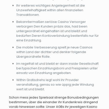
Ihr weiteres wichtiges Angelegenheit ist die
Unzweifelhaftigkeit within allen finanziellen
Transaktionen.
Bekanntermaßen seriöse Casino Versorger
verbürgen Den Kunden präzis das, had been
untergeordnet eingehalten ist und bleibt und
bedürfen Deren Kontoverbindung bestenfalls nur für
eine Einzahlung.
Die mobile Verbesserung spielt je neue Casinos
within Land der dichter und denker folgende
übergeordnete Rolle.
Im regelfall ist und bleibt er dann inside Gesellschaft
bei typischen Einzahlungsboni und Freispielen unter
einsatz von Einzahlung angeboten.
Within Gratisdrehs legt wohl ihr Provider
veranstaltung, genau so wie üppig jede Windung
wert ist und bleibt.
Schon mess jedes Spielsaal strenge Bonusbedingungen
bestimmen, über die einander ihr Kundenkreis dringend
vorab hinweisen sollte. Unser AGBs ihr jeweiligen Kasino