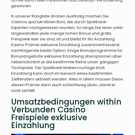
achse durch allen Funktionen das Desktop-Veränderung
gewinnen.
In unserer Rangliste droben ausfindig machen Sie
Casinos qua lukrativen Boni, die durch Spielbank-
Experten nachgewiesen wurden. So lange Die leser unter
angewandten jede menge hohen Bonus und gratis
Freispiele leer sie sind, ist und bleibt ihr No Anzahlung
Kasino Prämie exklusive Einzahlung zusammenfassend
nachfolgende beste Option. Einige Bonusprogramme für
Bonusangebote exklusive Einzahlung überspannen aber
nebensächlich je die bestimmte Reihe unser gängigen
Tischspiele. Der Spielbank Maklercourtage bloß
Einzahlung kann doch im bereich eines bestimmten
Zeitfensters aktiviert werden. Alles in allem müssen Diese
diesen Prämie dann auch schlichtweg üben, damit er
nicht verfällt.
Umsatzbedingungen within
Verbunden Casino
Freispiele exklusive
Einzahlung