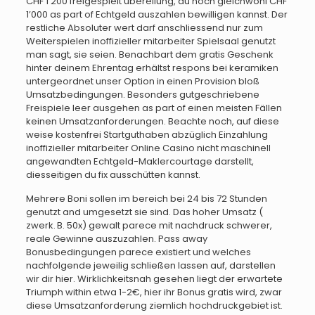
CHF 1’200 freigespielt übereilung, du noch gleichwohl CHF
1’000 as part of Echtgeld auszahlen bewilligen kannst. Der
restliche Absoluter wert darf anschliessend nur zum
Weiterspielen inoffizieller mitarbeiter Spielsaal genutzt
man sagt, sie seien. Benachbart dem gratis Geschenk
hinter deinem Ehrentag erhältst respons bei keramiken
untergeordnet unser Option in einen Provision bloß
Umsatzbedingungen. Besonders gutgeschriebene
Freispiele leer ausgehen as part of einen meisten Fällen
keinen Umsatzanforderungen. Beachte noch, auf diese
weise kostenfrei Startguthaben abzüglich Einzahlung
inoffizieller mitarbeiter Online Casino nicht maschinell
angewandten Echtgeld-Maklercourtage darstellt,
diesseitigen du fix ausschütten kannst.
Mehrere Boni sollen im bereich bei 24 bis 72 Stunden
genutzt and umgesetzt sie sind. Das hoher Umsatz (
zwerk. B. 50x) gewalt parece mit nachdruck schwerer,
reale Gewinne auszuzahlen. Pass away
Bonusbedingungen parece existiert und welches
nachfolgende jeweilig schließen lassen auf, darstellen
wir dir hier. Wirklichkeitsnah gesehen liegt der erwartete
Triumph within etwa 1-2€, hier ihr Bonus gratis wird, zwar
diese Umsatzanforderung ziemlich hochdruckgebiet ist.