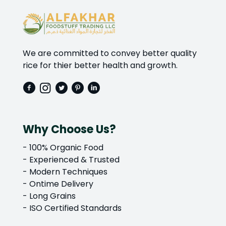
We are committed to convey better quality
rice for thier better health and growth.
Why Choose Us?
- 100% Organic Food
- Experienced & Trusted
- Modern Techniques
- Ontime Delivery
- Long Grains
- ISO Certified Standards