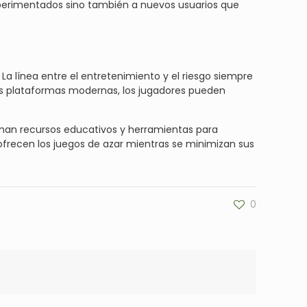
experimentados sino también a nuevos usuarios que
 La línea entre el entretenimiento y el riesgo siempre
las plataformas modernas, los jugadores pueden
nan recursos educativos y herramientas para
ofrecen los juegos de azar mientras se minimizan sus
0