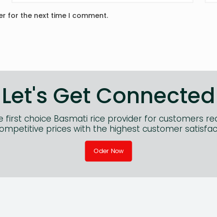
r for the next time I comment.
Let's Get Connected
 first choice Basmati rice provider for customers re
ompetitive prices with the highest customer satisfac
Oder Now