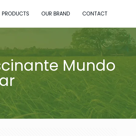
 PRODUCTS
OUR BRAND
CONTACT
ascinante Mundo
ar