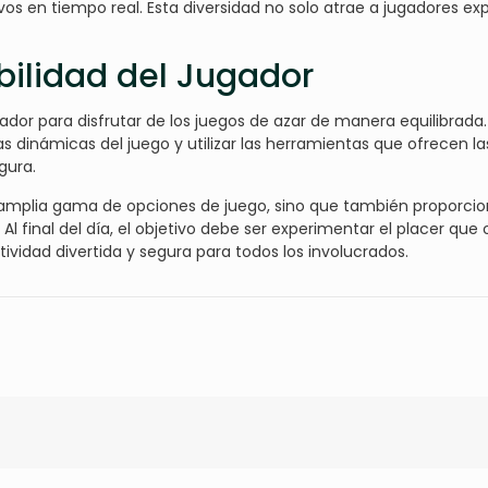
ivos en tiempo real. Esta diversidad no solo atrae a jugadores 
bilidad del Jugador
gador para disfrutar de los juegos de azar de manera equilibrada.
s dinámicas del juego y utilizar las herramientas que ofrecen 
gura.
 amplia gama de opciones de juego, sino que también proporcio
final del día, el objetivo debe ser experimentar el placer que 
tividad divertida y segura para todos los involucrados.