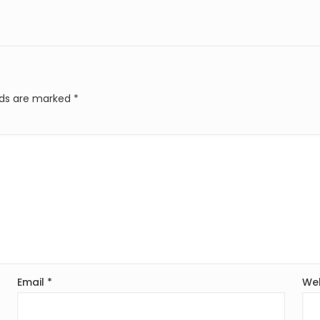
elds are marked
*
Email
*
Web