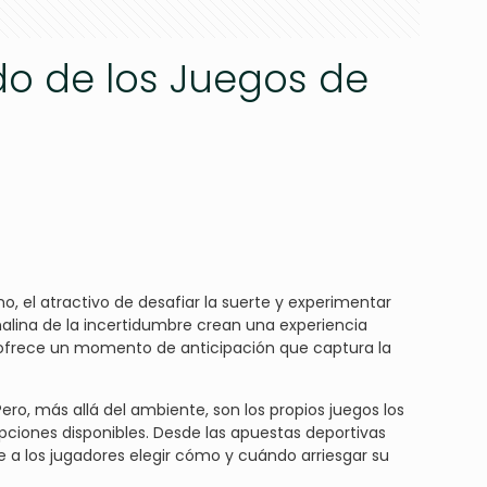
do de los Juegos de
, el atractivo de desafiar la suerte y experimentar
alina de la incertidumbre crean una experiencia
a ofrece un momento de anticipación que captura la
ero, más allá del ambiente, son los propios juegos los
opciones disponibles. Desde las apuestas deportivas
e a los jugadores elegir cómo y cuándo arriesgar su