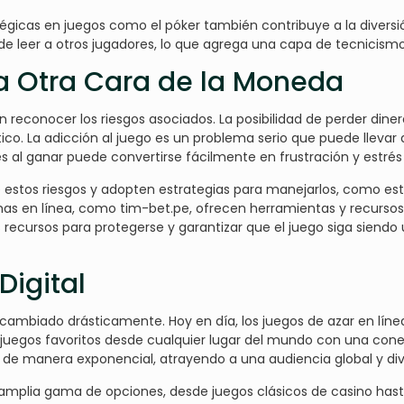
égicas en juegos como el póker también contribuye a la diversión
de leer a otros jugadores, lo que agrega una capa de tecnicis
La Otra Cara de la Moneda
n reconocer los riesgos asociados. La posibilidad de perder dine
. La adicción al juego es un problema serio que puede llevar 
s al ganar puede convertirse fácilmente en frustración y estrés 
 estos riesgos y adopten estrategias para manejarlos, como est
as en línea, como tim-bet.pe, ofrecen herramientas y recursos 
os recursos para protegerse y garantizar que el juego siga sien
Digital
 cambiado drásticamente. Hoy en día, los juegos de azar en lín
juegos favoritos desde cualquier lugar del mundo con una conex
 de manera exponencial, atrayendo a una audiencia global y div
 amplia gama de opciones, desde juegos clásicos de casino has