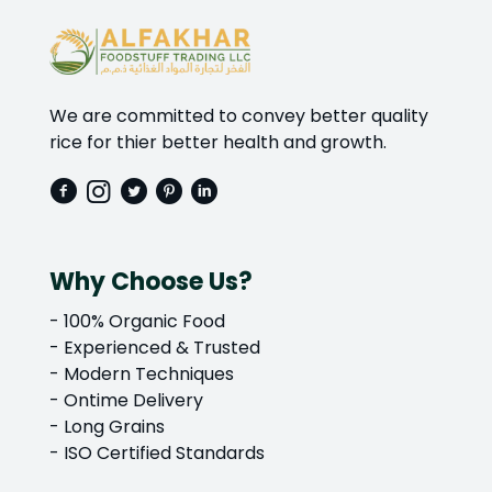
We are committed to convey better quality
rice for thier better health and growth.
Why Choose Us?
- 100% Organic Food
- Experienced & Trusted
- Modern Techniques
- Ontime Delivery
- Long Grains
- ISO Certified Standards