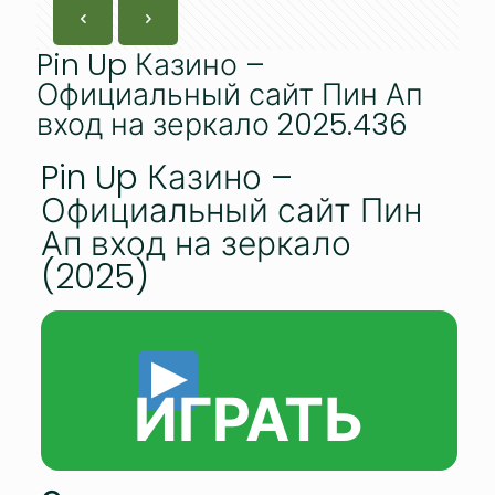
Pin Up Казино –
Официальный сайт Пин Ап
вход на зеркало 2025.436
Pin Up Казино –
Официальный сайт Пин
Ап вход на зеркало
(2025)
ИГРАТЬ