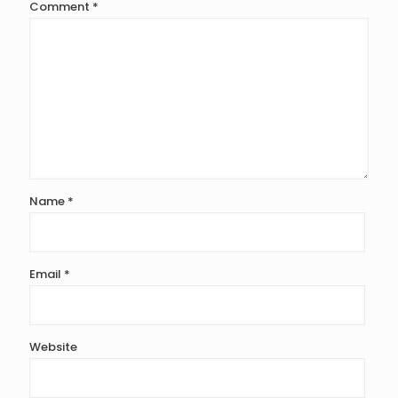
Comment
*
Name
*
Email
*
Website