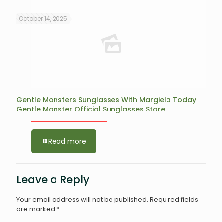
October 14, 2025
Gentle Monsters Sunglasses With Margiela Today
Gentle Monster Official Sunglasses Store
Read more
Leave a Reply
Your email address will not be published.
Required fields
are marked
*