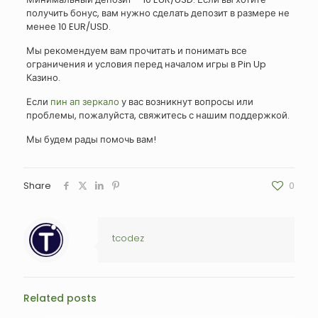
получить бонус, вам нужно сделать депозит в размере не
менее 10 EUR/USD.
Мы рекомендуем вам прочитать и понимать все
ограничения и условия перед началом игры в Pin Up
Казино.
Если
пин ап зеркало
у вас возникнут вопросы или
проблемы, пожалуйста, свяжитесь с нашим поддержкой.
Мы будем рады помочь вам!
Share
0
tcodez
Related posts