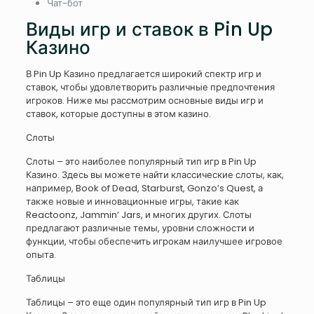
Чат-бот
Виды игр и ставок в Pin Up
Казино
В Pin Up Казино предлагается широкий спектр игр и
ставок, чтобы удовлетворить различные предпочтения
игроков. Ниже мы рассмотрим основные виды игр и
ставок, которые доступны в этом казино.
Слоты
Слоты – это наиболее популярный тип игр в Pin Up
Казино. Здесь вы можете найти классические слоты, как,
например, Book of Dead, Starburst, Gonzo’s Quest, а
также новые и инновационные игры, такие как
Reactoonz, Jammin’ Jars, и многих других. Слоты
предлагают различные темы, уровни сложности и
функции, чтобы обеспечить игрокам наилучшее игровое
опыта.
Таблицы
Таблицы – это еще один популярный тип игр в Pin Up