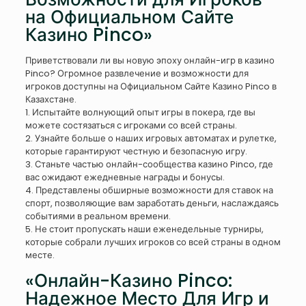
на Официальном Сайте
Казино Pinco»
Приветствовали ли вы новую эпоху онлайн-игр в казино
Pinco? Огромное развлечение и возможности для
игроков доступны на Официальном Сайте Казино Pinco в
Казахстане.
1. Испытайте волнующий опыт игры в покера, где вы
можете состязаться с игроками со всей страны.
2. Узнайте больше о наших игровых автоматах и рулетке,
которые гарантируют честную и безопасную игру.
3. Станьте частью онлайн-сообщества казино Pinco, где
вас ожидают ежедневные награды и бонусы.
4. Представлены обширные возможности для ставок на
спорт, позволяющие вам заработать деньги, наслаждаясь
событиями в реальном времени.
5. Не стоит пропускать наши еженедельные турниры,
которые собрали лучших игроков со всей страны в одном
месте.
«Онлайн-Казино Pinco:
Надежное Место Для Игр и