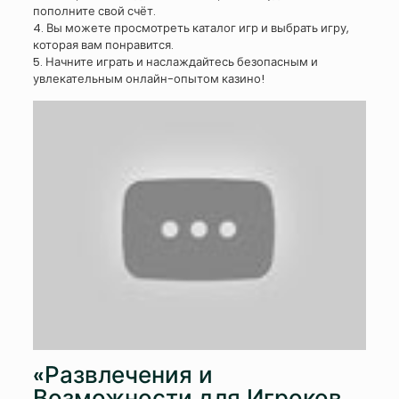
пополните свой счёт.
4. Вы можете просмотреть каталог игр и выбрать игру,
которая вам понравится.
5. Начните играть и наслаждайтесь безопасным и
увлекательным онлайн-опытом казино!
«Развлечения и
Возможности для Игроков