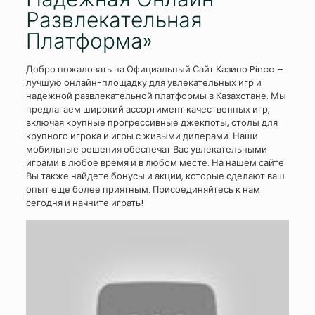
Развлекательная
Платформа»
Добро пожаловать на Официальный Сайт Казино Pinco –
лучшую онлайн-площадку для увлекательных игр и
надежной развлекательной платформы в Казахстане. Мы
предлагаем широкий ассортимент качественных игр,
включая крупные прогрессивные джекпоты, столы для
крупного игрока и игры с живыми дилерами. Наши
мобильные решения обеспечат Вас увлекательными
играми в любое время и в любом месте. На нашем сайте
Вы также найдете бонусы и акции, которые сделают ваш
опыт еще более приятным. Присоединяйтесь к нам
сегодня и начните играть!