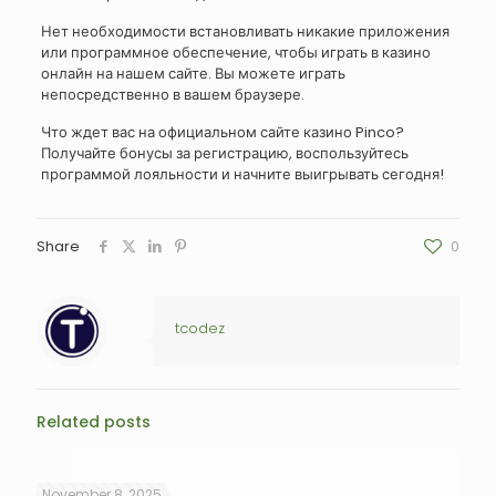
Нет необходимости встановливать никакие приложения
или программное обеспечение, чтобы играть в казино
онлайн на нашем сайте. Вы можете играть
непосредственно в вашем браузере.
Что ждет вас на официальном сайте казино Pinco?
Получайте бонусы за регистрацию, воспользуйтесь
программой лояльности и начните выигрывать сегодня!
Share
0
tcodez
Related posts
November 8, 2025