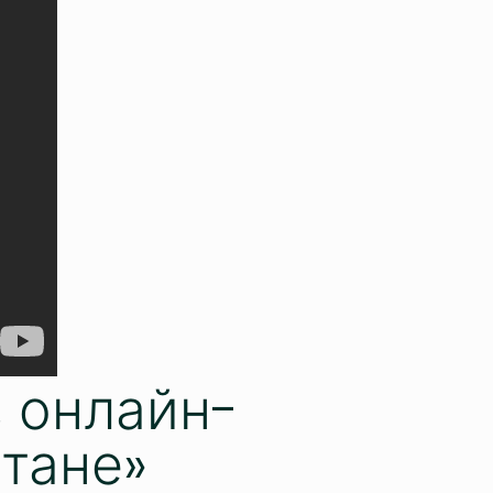
 онлайн-
стане»