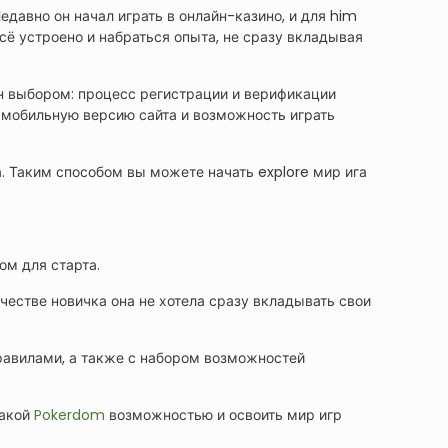
едавно он начал играть в онлайн-казино, и для him
сё устроено и набраться опыта, не сразу вкладывая
н выбором: процесс регистрации и верификации
а мобильную версию сайта и возможность играть
. Таким способом вы можете начать explore мир ига
ом для старта.
ачестве новичка она не хотела сразу вкладывать свои
правилами, а также с набором возможностей
такой
Pokerdom
возможностью и освоить мир игр