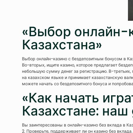
«Выбор онлайн-к
Казахстана»
Выбор онлайн-казино с бездепозитным бонусом в Каза
Во-вторых, ищите казино, которое предлагает безде
небольшую сумму денег за регистрацию. В-третьих, 
на казахском языке и принимает казахстанскую валю
можете начать со бездепозитного бонуса и попробова
«Как начать игра
Казахстане: наш
Вы заинтересованы в онлайн-казино без вклада в Каз
2. Проверьте, поддерживает ли он казино без вклада.