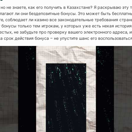
но не знаете, как его получить в Казахстане? Я раскрываю эту
длагают ли они бездепозитные бонусы. Это может быть бесплатн
е, соблюдает ли казино все законодательные требования страны
т бонусы только тем игрокам, у которых уже есть некая история 
стых, не забудьте про проверку вашего электронного адреса, и
а срок действия бонуса – не упустите шанс его воспользоваться