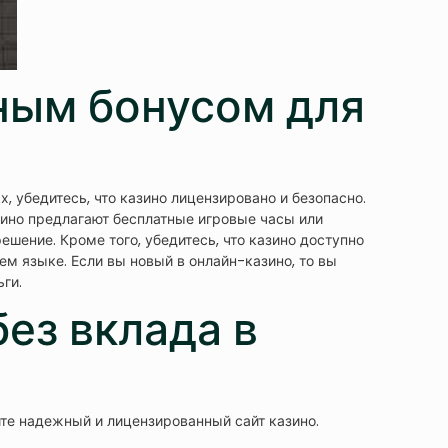
ным бонусом для
, убедитесь, что казино лицензировано и безопасно.
зино предлагают бесплатные игровые часы или
шение. Кроме того, убедитесь, что казино доступно
м языке. Если вы новый в онлайн-казино, то вы
ги.
без вклада в
ите надежный и лицензированный сайт казино.