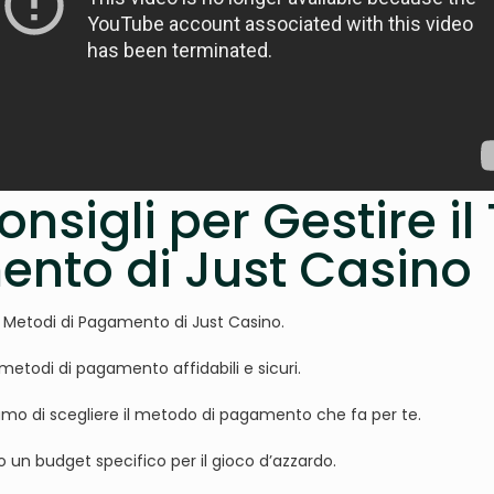
onsigli per Gestire i
ento di Just Casino
 i Metodi di Pagamento di Just Casino.
si metodi di pagamento affidabili e sicuri.
gliamo di scegliere il metodo di pagamento che fa per te.
to un budget specifico per il gioco d’azzardo.