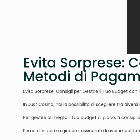
Evita Sorprese: C
Metodi di Pagam
Evita Sorprese: Consigli per Gestire il Tuo Budget con
In Just Casino, hai la possibilità di scegliere tra diver
Per gestire al meglio il tuo budget di gioco, ti consi
Prima di iniziare a giocare, assicurati di aver imposta