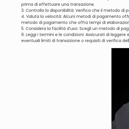
prima di effettuare una transazione.
3. Controlla la disponibilità: Verifica che il metodo d
4. Valuta la velocità: Alcuni metodi di pagamento offr
metodo di pagamento che offra tempi di elaborazion
5. Considera la facilità d’uso: Scegli un metodo di 
6. Leggi i termini e le condizioni: Assicurati di legge
eventuali limiti di transazione o requisiti di verifica dell