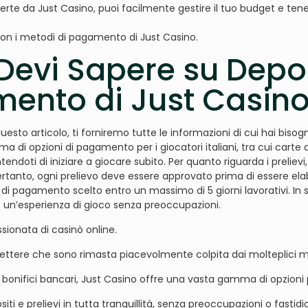
te da Just Casino, puoi facilmente gestire il tuo budget e tene
 con i metodi di pagamento di Just Casino.
Devi Sapere su Deposi
mento di Just Casin
uesto articolo, ti forniremo tutte le informazioni di cui hai biso
 di opzioni di pagamento per i giocatori italiani, tra cui carte di 
doti di iniziare a giocare subito. Per quanto riguarda i preliev
 Pertanto, ogni prelievo deve essere approvato prima di essere ela
o di pagamento scelto entro un massimo di 5 giorni lavorativi. In
ndo un’esperienza di gioco senza preoccupazioni.
ionata di casinò online.
ere che sono rimasta piacevolmente colpita dai molteplici me
i o bonifici bancari, Just Casino offre una vasta gamma di opzioni 
iti e prelievi in tutta tranquillità, senza preoccupazioni o fastidi