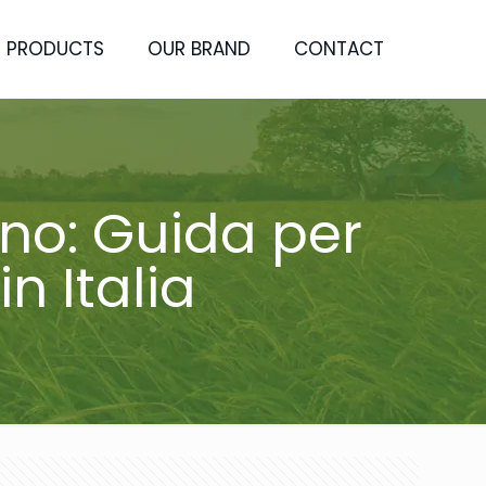
 PRODUCTS
OUR BRAND
CONTACT
no: Guida per
n Italia