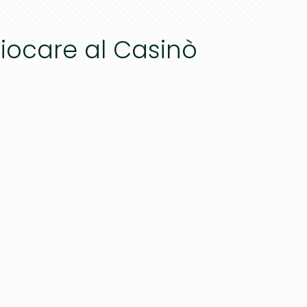
iocare al Casinò