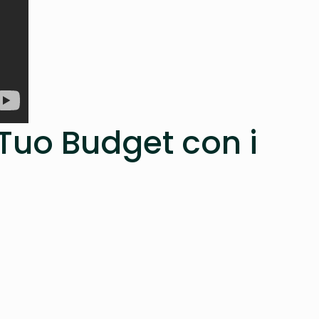
l Tuo Budget con i