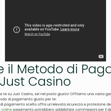
 il Metodo di Pag
 Just Casino
 te su Just Casino, sei nel posto giusto! Offriamo una vasta ga
metodo di pagamento giusto per te:
o di pagamento scelto offra un’elevata sicurezza e protezione dei 
o online
pagamento potrebbero addebitare commissioni per il deposi