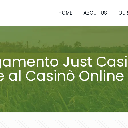
HOME
ABOUT US
OUR
gamento Just Casi
 al Casinò Online i