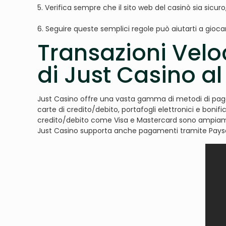
5. Verifica sempre che il sito web del casinò sia sicuro
6. Seguire queste semplici regole può aiutarti a giocare 
Transazioni Veloc
di Just Casino a
Just Casino offre una vasta gamma di metodi di pagame
carte di credito/debito, portafogli elettronici e bonifi
credito/debito come Visa e Mastercard sono ampiament
Just Casino supporta anche pagamenti tramite Paysafeca