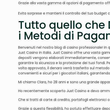
Grazie alla vasta gamma di opzioni di pagamento offer
Evita sorprese e mantieni il controllo del tuo budget
Tutto quello che 
i Metodi di Paga
Benvenuti nel nostro blog di casino professionale! In q
Just Casino in Italia. Just Casino offre una vasta gamma
depositi vengono elaborati immediatamente, consenten
garantire la sicurezza e la protezione dei tuoi fondi.
volta approvato, il denaro verrà trasferito sul metod
convenienti e sicuri per i giocatori italiani, garante
Mi chiamo Clara, ho 28 anni e sono una grande appass
Ho recentemente scoperto Just Casino e devo ammett
Che si tratti di carte di credito, portafogli elettronic
Grazie a questa flessibilità, ho potuto effettuare depos