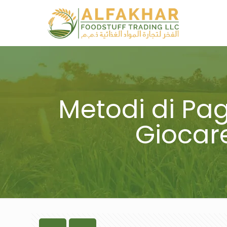
Metodi di Pa
Giocare