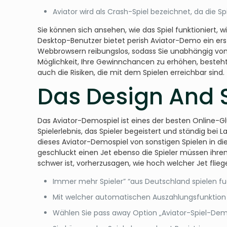
Aviator wird als Crash-Spiel bezeichnet, da die S
Sie können sich ansehen, wie das Spiel funktioniert, 
Desktop-Benutzer bietet perish Aviator-Demo ein erstk
Webbrowsern reibungslos, sodass Sie unabhängig vo
Möglichkeit, Ihre Gewinnchancen zu erhöhen, besteht
auch die Risiken, die mit dem Spielen erreichbar sind.
Das Design And S
Das Aviator-Demospiel ist eines der besten Online-Gl
Spielerlebnis, das Spieler begeistert und ständig bei 
dieses Aviator-Demospiel von sonstigen Spielen in di
geschluckt einen Jet ebenso die Spieler müssen ihre
schwer ist, vorherzusagen, wie hoch welcher Jet flie
Immer mehr Spieler” “aus Deutschland spielen fu
Mit welcher automatischen Auszahlungsfunktion k
Wählen Sie pass away Option „Aviator-Spiel-Demo“