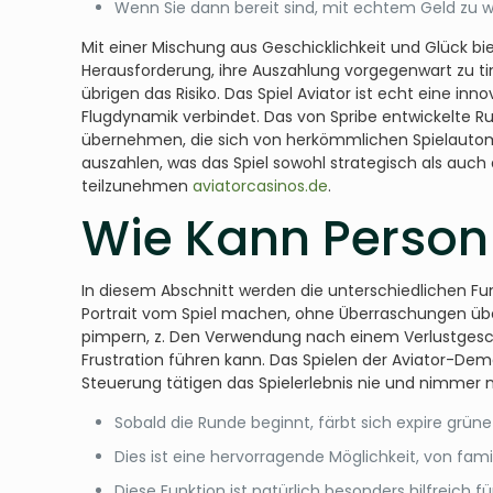
Wenn Sie dann bereit sind, mit echtem Geld zu 
Mit einer Mischung aus Geschicklichkeit und Glück bie
Herausforderung, ihre Auszahlung vorgegenwart zu tim
übrigen das Risiko. Das Spiel Aviator ist echt eine 
Flugdynamik verbindet. Das von Spribe entwickelte Ru
übernehmen, die sich von herkömmlichen Spielautomate
auszahlen, was das Spiel sowohl strategisch als auch 
teilzunehmen
aviatorcasinos.de
.
Wie Kann Person
In diesem Abschnitt werden die unterschiedlichen Fun
Portrait vom Spiel machen, ohne Überraschungen über 
pimpern, z. Den Verwendung nach einem Verlustgesch
Frustration führen kann. Das Spielen der Aviator-Dem
Steuerung tätigen das Spielerlebnis nie und nimmer 
Sobald die Runde beginnt, färbt sich expire grüne
Dies ist eine hervorragende Möglichkeit, von fam
Diese Funktion ist natürlich besonders hilfreic