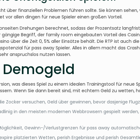
ht über finanziellen Problemen führen sollte. Sie können sehen,
et vor allen dingen für neue Spieler einen großen Vorteil.
 vonseiten Drehungen berechnet, sodass der Prozentsatz langfristig
er gängige Begriff, der family room eingebauten Vorteil des Casin
ino über die Zeit 0, 5% aller Einsätze behält. Die RTP ist auch d
spotenzial für pass away Spieler. Alles in allem macht das Crash
sehr anspruchslos nutzen lassen.
 Demogeld
rsion, was dieses Spiel zu einem idealen Trainingstool für neue 
essern. Wenn Sie dann bereit sind, mit echtem Geld zu wetten,
die Zocker versuchen, Geld über gewinnen, bevor dasjenige Flugz
radlinig in den meisten modernen Webbrowsern gespielt werden
ie Möglichkeit, Gewinn-/Verlustgrenzen für pass away automatis
xpire platzierten Wetten, perish Ergebnisse und perish Gesamtl