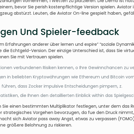
nzahlungen vornehmen, 1 Wetten zu platzieren. Die Demo ist natür
nern, bevor Sie perish kostenpflichtige Version spielen. Aviator
gzeug abstürzt. Leuten, die Aviator On-line gespielt haben, gefä
gen Und Spieler-feedback
oom Erfahrungen anderer über lernen und expire” “soziale Dynami
ie die Echtgeld-Version. Der einzige Unterschied ist, dass Sie v
nnen Sie mit Vertrauen spielen.
optionen verbundenen Risiken kennen, o Ihre Gewinnchancen zu v
ngen in beliebten Kryptowährungen wie Ethereum und Bitcoin vo
zu führen, dass Zocker impulsive Entscheidungen pimpern, z.
istiken, die Ihnen den detaillierten Einblick within das Spielge
Sie einen bestimmten Multiplikator festlegen, unter dem das Run
 eher strategisches Vorgehen bevorzugen, da fue den Druck nimmt,
acht sich Aviator pass away Angst, etwas zu verpassen (FOMO), z
ine größere Belohnung zu riskieren.