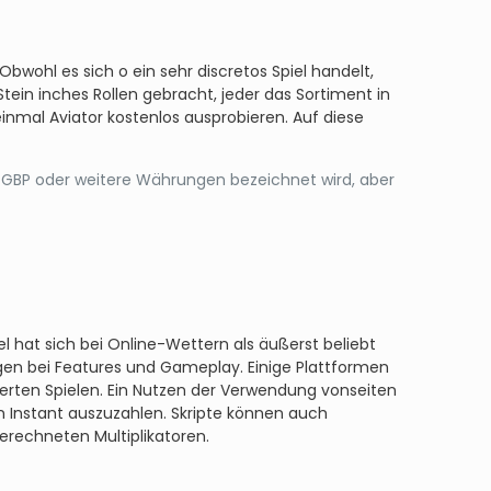
Obwohl es sich o ein sehr discretos Spiel handelt,
ein inches Rollen gebracht, jeder das Sortiment in
einmal Aviator kostenlos ausprobieren. Auf diese
R, GBP oder weitere Währungen bezeichnet wird, aber
iel hat sich bei Online-Wettern als äußerst beliebt
ungen bei Features und Gameplay. Einige Plattformen
ierten Spielen. Ein Nutzen der Verwendung vonseiten
n Instant auszuzahlen. Skripte können auch
rechneten Multiplikatoren.