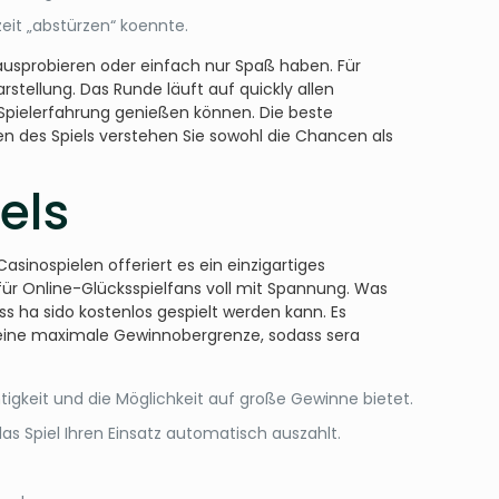
zeit „abstürzen“ koennte.
n ausprobieren oder einfach nur Spaß haben. Für
stellung. Das Runde läuft auf quickly allen
pielerfahrung genießen können. Die beste
n des Spiels verstehen Sie sowohl die Chancen als
els
inospielen offeriert es ein einzigartiges
h für Online-Glücksspielfans voll mit Spannung. Was
s ha sido kostenlos gespielt werden kann. Es
 keine maximale Gewinnobergrenze, sodass sera
gkeit und die Möglichkeit auf große Gewinne bietet.
s Spiel Ihren Einsatz automatisch auszahlt.