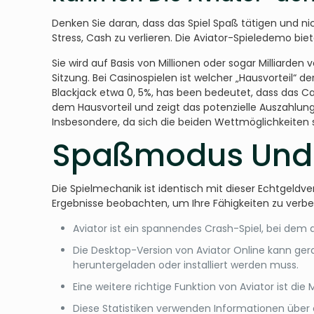
Denken Sie daran, dass das Spiel Spaß tätigen und nic
Stress, Cash zu verlieren. Die Aviator-Spieledemo biet
Sie wird auf Basis von Millionen oder sogar Milliarden
Sitzung. Bei Casinospielen ist welcher „Hausvorteil“ d
Blackjack etwa 0, 5%, has been bedeutet, dass das Cas
dem Hausvorteil und zeigt das potenzielle Auszahlung
Insbesondere, da sich die beiden Wettmöglichkeiten 
Spaßmodus Und
Die Spielmechanik ist identisch mit dieser Echtgeldve
Ergebnisse beobachten, um Ihre Fähigkeiten zu verb
Aviator ist ein spannendes Crash-Spiel, bei dem 
Die Desktop-Version von Aviator Online kann ge
heruntergeladen oder installiert werden muss.
Eine weitere richtige Funktion von Aviator ist d
Diese Statistiken verwenden Informationen über e