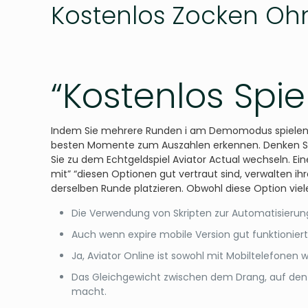
Kostenlos Zocken Ohn
“Kostenlos Spi
Indem Sie mehrere Runden i am Demomodus spielen, 
besten Momente zum Auszahlen erkennen. Denken Sie 
Sie zu dem Echtgeldspiel Aviator Actual wechseln. Eine
mit” “diesen Optionen gut vertraut sind, verwalten ih
derselben Runde platzieren. Obwohl diese Option vie
Die Verwendung von Skripten zur Automatisierun
Auch wenn expire mobile Version gut funktioniert,
Ja, Aviator Online ist sowohl mit Mobiltelefone
Das Gleichgewicht zwischen dem Drang, auf den höh
macht.