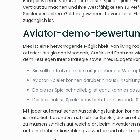
Echtgeldversion von Aviator müssen Spieler gleich Ei
vertraut zu machen und Ihre Wettfähigkeiten zu verfei
Spieler versuchen, Geld zu gewinnen, bevor dieses Flu
zugänglich ist.
Aviator-demo-bewertun
Dies ist eine hervorragende Möglichkeit, von living r
offeriert die gleiche Mechanik, Grafik und Features w
dem Festlegen Ihrer Strategie sowie Ihres Budgets kö
Sie sollten trotzdem die mit jeglicher der Wett
Aviator-Spieler können darüber hinaus Einzahlu
Da dieses Spiel schnelllebig ist echt, kann es da
Der kostenlose Spielmodus bietet umfassende Stat
Mit jeder automatischen Auszahlungsfunktion können 
ist natürlich besonders nützlich für Spieler, die ein
zu müssen. Ähnlich auf welche art beim Investieren m
auf eine höhere Auszahlung zu warten und alles für e