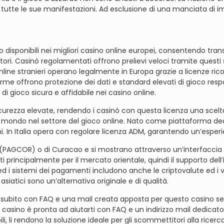
tutte le sue manifestazioni. Ad esclusione di una manciata di imp
no disponibili nei migliori casino online europei, consentendo transa
tori. Casinò regolamentati offrono prelievi veloci tramite que
 online stranieri operano legalmente in Europa grazie a licenze r
rme offrono protezione dei dati e standard elevati di gioco respon
i gioco sicura e affidabile nei casino online.
urezza elevate, rendendo i casinò con questa licenza una scelta 
 mondo nel settore del gioco online. Nato come piattaforma dedic
i. In Italia opera con regolare licenza ADM, garantendo un’esper
ne (PAGCOR) o di Curacao e si mostrano attraverso un’interfaccia
i principalmente per il mercato orientale, quindi il supporto dell’i
i sistemi dei pagamenti includono anche le criptovalute ed i vari
 asiatici sono un’alternativa originale e di qualità.
ti subito con FAQ e una mail creata apposta per questo casino se
casino è pronta ad aiutarti con FAQ e un indirizzo mail dedicato d
i, li rendono la soluzione ideale per gli scommettitori alla rice