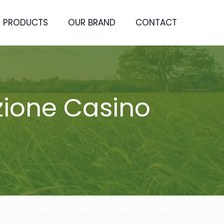
 PRODUCTS
OUR BRAND
CONTACT
ezione Casino