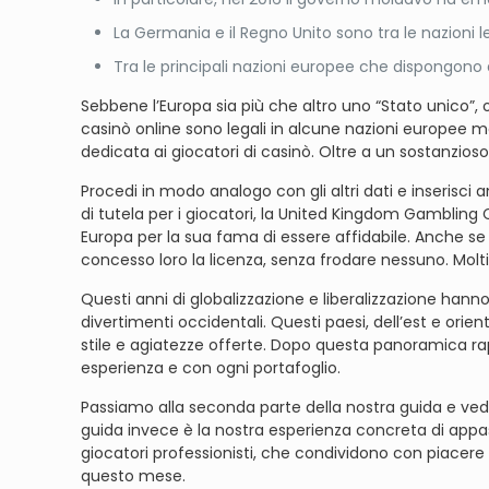
La Germania e il Regno Unito sono tra le nazioni l
Tra le principali nazioni europee che dispongono di
Sebbene l’Europa sia più che altro uno “Stato unico”, 
casinò online sono legali in alcune nazioni europee men
dedicata ai giocatori di casinò. Oltre a un sostanzios
Procedi in modo analogo con gli altri dati e inserisc
di tutela per i giocatori, la United Kingdom Gambling
Europa per la sua fama di essere affidabile. Anche s
concesso loro la licenza, senza frodare nessuno. Molti 
Questi anni di globalizzazione e liberalizzazione hann
divertimenti occidentali. Questi paesi, dell’est e orien
stile e agiatezze offerte. Dopo questa panoramica rap
esperienza e con ogni portafoglio.
Passiamo alla seconda parte della nostra guida e vedia
guida invece è la nostra esperienza concreta di app
giocatori professionisti, che condividono con piacere la 
questo mese.