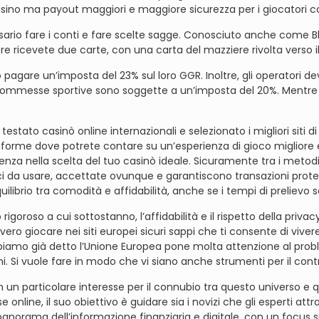
a Casino ma payout maggiori e maggiore sicurezza per i giocatori
ssario fare i conti e fare scelte sagge. Conosciuto anche come Bl
ere ricevete due carte, con una carta del mazziere rivolta verso i
agare un’imposta del 23% sul loro GGR. Inoltre, gli operatori devo
e scommesse sportive sono soggette a un’imposta del 20%. Mentre 
tato casinò online internazionali e selezionato i migliori siti di 
ttaforme dove potrete contare su un’esperienza di gioco migliore e
renza nella scelta del tuo casinò ideale. Sicuramente tra i metod
i da usare, accettate ovunque e garantiscono transazioni protette
librio tra comodità e affidabilità, anche se i tempi di prelievo s
 rigoroso a cui sottostanno, l’affidabilità e il rispetto della priva
davvero giocare nei siti europei sicuri sappi che ti consente di v
bbiamo già detto l’Unione Europea pone molta attenzione al proble
 Si vuole fare in modo che vi siano anche strumenti per il control
 un particolare interesse per il connubio tra questo universo e qu
online, il suo obiettivo è guidare sia i novizi che gli esperti a
panorama dell’informazione finanziaria e digitale, con un focus s