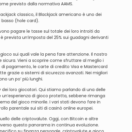
 come previsto dalla normativa AAMS.
ackjack classico, il Blackjack americano è uno dei
l basso (hole card).
no pagare le tasse sul totale dei loro introiti da
è prevista un’imposta del 25% sui guadagni derivanti
gioco sui quali vale la pena fare attenzione. Il nostro
 sicura. Vieni a scoprire come sfruttare al meglio i
i di pagamento, le carte di credito Visa e Mastercard
 grazie a sistemi di sicurezza avanzati. Nei migliori
ono un po’ più lunghi.
cy dei loro giocatori. Qui stiamo parlando di una delle
ivere un’esperienza di gioco protetta, sebbene rimanga
ma del gioco minorile. I vari stati devono fare in
lo parentale sui siti di casinò online europei.
ello delle criptovalute. Oggi, con Bitcoin e altre
ttraverso questo panorama in continua evoluzione.
pecifico su finanza personale, criptovalute e gioco