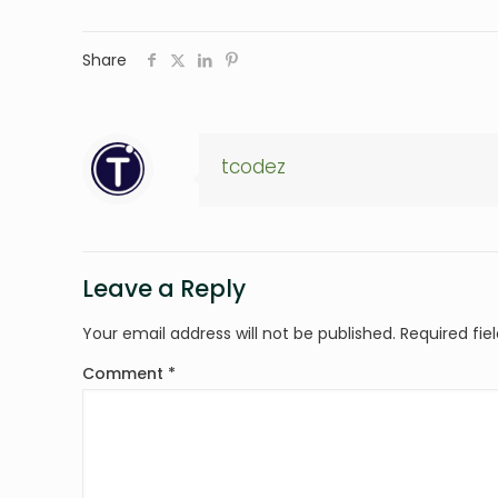
Share
tcodez
Leave a Reply
Your email address will not be published.
Required fi
Comment
*