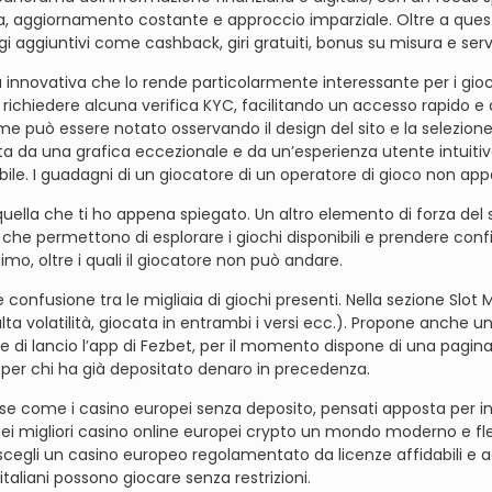
zza, aggiornamento costante e approccio imparziale. Oltre a quest
aggiuntivi come cashback, giri gratuiti, bonus su misura e serviz
 innovativa che lo rende particolarmente interessante per i gi
non richiedere alcuna verifica KYC, facilitando un accesso rapid
me può essere notato osservando il design del sito e la selezione
ta da una grafica eccezionale e da un’esperienza utente intuitiva.
abile. I guadagni di un giocatore di un operatore di gioco non a
 quella che ti ho appena spiegato. Un altro elemento di forza del
he permettono di esplorare i giochi disponibili e prendere confidenz
mo, oltre i quali il giocatore non può andare.
 confusione tra le migliaia di giochi presenti. Nella sezione Slot
alta volatilità, giocata in entrambi i versi ecc.). Propone anche 
ase di lancio l’app di Fezbet, per il momento dispone di una pag
a per chi ha già depositato denaro in precedenza.
 come i casino europei senza deposito, pensati apposta per inizia
ei migliori casino online europei crypto un mondo moderno e flessi
à, scegli un casino europeo regolamentato da licenze affidabili e
italiani possono giocare senza restrizioni.