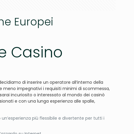
ine Europei
ne Casino
 decidiamo di inserire un operatore all’interno della
nus e meno impegnativi i requisiti minimi di scommessa,
arai incuriosito o interessato al mondo dei casinò
sionati e con una lunga esperienza alle spalle,
n’esperienza più flessibile e divertente per tutti i
’azzardo su Internet.