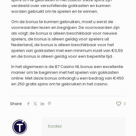
verdeeld over verschillende gokkasten en kunnen
worden gebruikt om te spelen en te winnen.
Om de bonus te kunnen gebruiken, moet u eerst de
voorwaarden lezen en begrijpen. De voorwaarden zijn
als volgt: de bonus is alleen beschikbaar voor nieuwe
spelers, de bonus is alleen geldig voor spelers uit
Nederland, de bonus is alleen beschikbaar voor het
spelen van gokkasten met een minimum inzet van €0,50
en de bonus is alleen geldig voor een beperkte tijd.
In het algemeen is de B7 Casino NL bonus een excellente
manier om te beginnen met het spelen van gokkasten
online. Met deze bonus ontvangt u een bedrag van €450
en 250 gratis spins om te gebruiken in het casino.
Share
0
tcodez