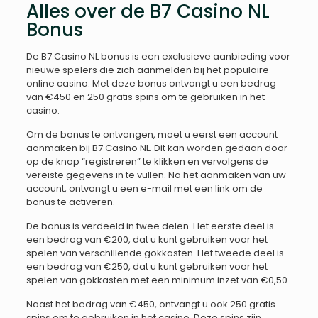
Alles over de B7 Casino NL
Bonus
De B7 Casino NL bonus is een exclusieve aanbieding voor
nieuwe spelers die zich aanmelden bij het populaire
online casino. Met deze bonus ontvangt u een bedrag
van €450 en 250 gratis spins om te gebruiken in het
casino.
Om de bonus te ontvangen, moet u eerst een account
aanmaken bij B7 Casino NL. Dit kan worden gedaan door
op de knop “registreren” te klikken en vervolgens de
vereiste gegevens in te vullen. Na het aanmaken van uw
account, ontvangt u een e-mail met een link om de
bonus te activeren.
De bonus is verdeeld in twee delen. Het eerste deel is
een bedrag van €200, dat u kunt gebruiken voor het
spelen van verschillende gokkasten. Het tweede deel is
een bedrag van €250, dat u kunt gebruiken voor het
spelen van gokkasten met een minimum inzet van €0,50.
Naast het bedrag van €450, ontvangt u ook 250 gratis
spins om te gebruiken in het casino. Deze spins zijn