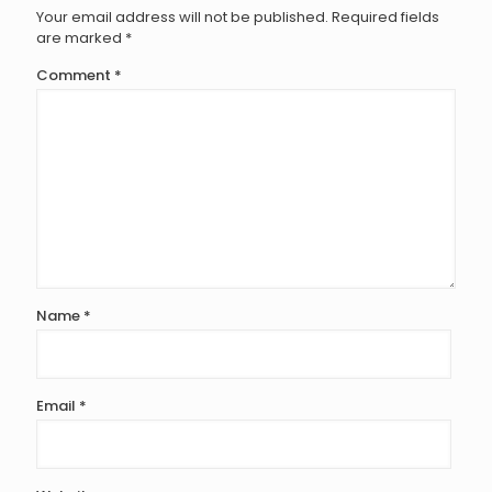
Your email address will not be published.
Required fields
are marked
*
Comment
*
Name
*
Email
*