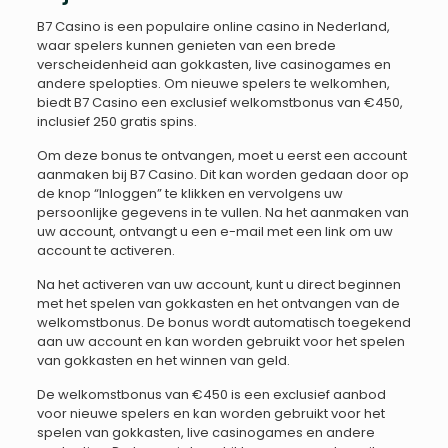
B7 Casino is een populaire online casino in Nederland,
waar spelers kunnen genieten van een brede
verscheidenheid aan gokkasten, live casinogames en
andere spelopties. Om nieuwe spelers te welkomhen,
biedt B7 Casino een exclusief welkomstbonus van €450,
inclusief 250 gratis spins.
Om deze bonus te ontvangen, moet u eerst een account
aanmaken bij B7 Casino. Dit kan worden gedaan door op
de knop “Inloggen” te klikken en vervolgens uw
persoonlijke gegevens in te vullen. Na het aanmaken van
uw account, ontvangt u een e-mail met een link om uw
account te activeren.
Na het activeren van uw account, kunt u direct beginnen
met het spelen van gokkasten en het ontvangen van de
welkomstbonus. De bonus wordt automatisch toegekend
aan uw account en kan worden gebruikt voor het spelen
van gokkasten en het winnen van geld.
De welkomstbonus van €450 is een exclusief aanbod
voor nieuwe spelers en kan worden gebruikt voor het
spelen van gokkasten, live casinogames en andere