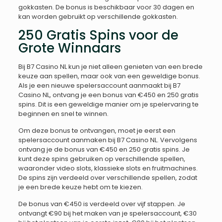
gokkasten. De bonus is beschikbaar voor 30 dagen en
kan worden gebruikt op verschillende gokkasten.
250 Gratis Spins voor de
Grote Winnaars
Bij B7 Casino NL kun je niet alleen genieten van een brede
keuze aan spellen, maar ook van een geweldige bonus.
Als je een nieuwe spelersaccount aanmaakt bij B7
Casino NL, ontvang je een bonus van €450 en 250 gratis
spins. Dit is een geweldige manier om je spelervaring te
beginnen en snel te winnen.
Om deze bonus te ontvangen, moet je eerst een
spelersaccount aanmaken bij B7 Casino NL. Vervolgens
ontvang je de bonus van €450 en 250 gratis spins. Je
kunt deze spins gebruiken op verschillende spellen,
waaronder video slots, klassieke slots en fruitmachines.
De spins zijn verdeeld over verschillende spellen, zodat
je een brede keuze hebt om te kiezen.
De bonus van €450 is verdeeld over vijf stappen. Je
ontvangt €90 bij het maken van je spelersaccount, €30