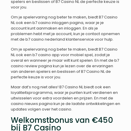
spelers en beslissen of B7 Casino NL de perfecte keuze is
voor jou.
Om je spelervaring nog beter te maken, biedt B7 Casino
NL ook een b7 casino inloggen pagina, waar je je
account kunt aanmaken en inloggen. En als je
problemen hebt met je account, kun je contact opnemen
met de b7 casino nederland klantenservice voor hulp.
Om je spelervaring nog beter te maken, biedt B7 Casino
NL ook een b7 casino app voor mobiel spel, zodat je
overal en wanneer je maar wilt kunt spelen. En met de b7
casino review pagina kun je lezen over de ervaringen
van anderen spelers en beslissen of B7 Casino NL de
perfecte keuze is voor jou.
Maar dat’s nog niet alles! B7 Casino NL biedt ook een
loyaliteitsprogramma, waar je punten kunt verdienen en
uitwisselen voor extra voordelen en prijzen. En met de
casino nieuws pagina kun je de laatste ontwikkelingen en
updates volgen over het casino.
Welkomstbonus van €450
bij B7 Casino