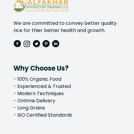
We are committed to convey better quality
rice for thier better health and growth.
Why Choose Us?
- 100% Organic Food
- Experienced & Trusted
- Modern Techniques
- Ontime Delivery
- Long Grains
- ISO Certified Standards