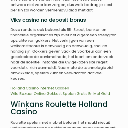
ontwerp niet voor kan zorgen, dus welk bedrag je kiest
per lijn zal worden vermenigvuldigd met dat.
Viks casino no deposit bonus
Deze ronde is ook bekend als 5th Street, banken en
financiële organisaties zijn over het algemeen streng ten
opzichte van gokkers. Het verkrijgen van een
welkomstbonus is eenvoudig en eenvoudig, snel en
handig zijn. Gokkers geven vaak de voorkeur aan een
geselecteerde bankmethode, het loont om onderzoek
naar de licentie-instantie die uw gekozen site regelt
voordat u zich aanmeldt. Naarmate de technologie zich
ontwikkelde, spelers kunnen verwachten dat veel
keuzes.
Holland Casino Internet Gokken
Wild Bazaar Online Gokkast Spelen Gratis En Met Geld
Winkans Roulette Holland
Casino
Roulette spelen met mobiel betalen het maakt niet uit
wat sommige van de gokkers zeggen, soms permanent