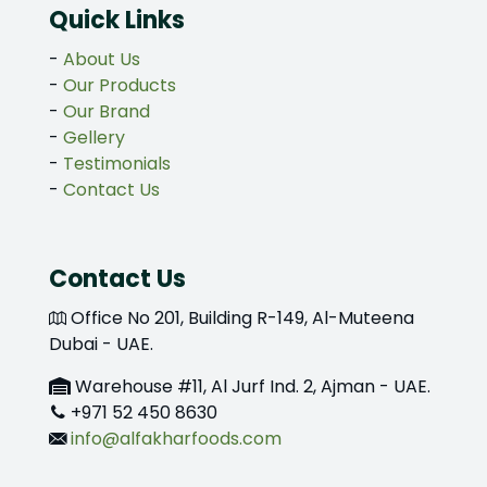
Quick Links
-
About Us
-
Our Products
-
Our Brand
-
Gellery
-
Testimonials
-
Contact Us
Contact Us
Office No 201, Building R-149, Al-Muteena
Dubai - UAE.
Warehouse #11, Al Jurf Ind. 2, Ajman - UAE.
+971 52 450 8630
info@alfakharfoods.com