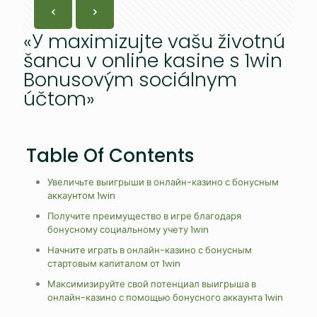
«У maximizujte vašu životnú
šancu v online kasine s 1win
Bonusovým sociálnym
účtom»
Table Of Contents
Увеличьте выигрыши в онлайн-казино с бонусным
аккаунтом 1win
Получите преимущество в игре благодаря
бонусному социальному учету 1win
Начните играть в онлайн-казино с бонусным
стартовым капиталом от 1win
Максимизируйте свой потенциал выигрыша в
онлайн-казино с помощью бонусного аккаунта 1win