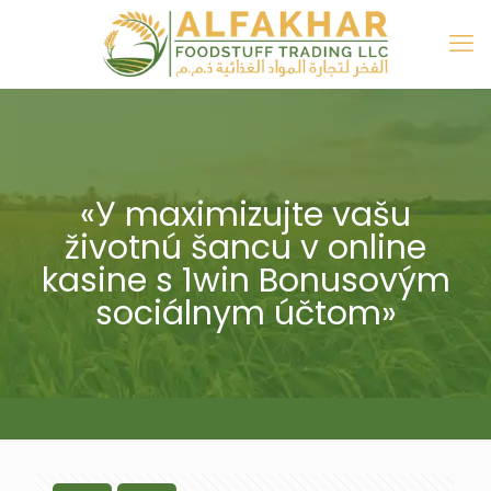
«У maximizujte vašu
životnú šancu v online
kasine s 1win Bonusovým
sociálnym účtom»