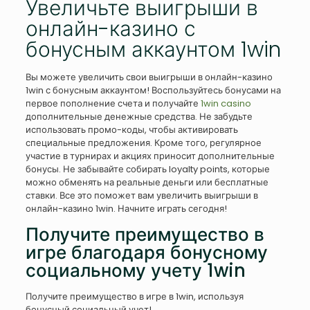
Увеличьте выигрыши в
онлайн-казино с
бонусным аккаунтом 1win
Вы можете увеличить свои выигрыши в онлайн-казино
1win с бонусным аккаунтом! Воспользуйтесь бонусами на
первое пополнение счета и получайте
1win casino
дополнительные денежные средства. Не забудьте
использовать промо-коды, чтобы активировать
специальные предложения. Кроме того, регулярное
участие в турнирах и акциях приносит дополнительные
бонусы. Не забывайте собирать loyalty points, которые
можно обменять на реальные деньги или бесплатные
ставки. Все это поможет вам увеличить выигрыши в
онлайн-казино 1win. Начните играть сегодня!
Получите преимущество в
игре благодаря бонусному
социальному учету 1win
Получите преимущество в игре в 1win, используя
бонусный социальный учет!