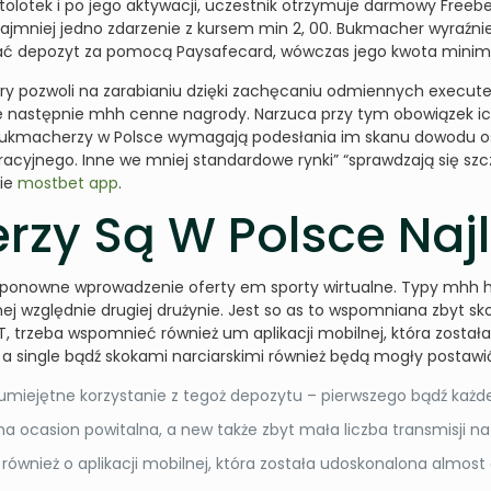
olotek i po jego aktywacji, uczestnik otrzymuje darmowy Freebe
mniej jedno zdarzenie z kursem min 2, 00. Bukmacher wyraźnie
wybrać depozyt za pomocą Paysafecard, wówczas jego kwota minim
ry pozwoli na zarabianiu dzięki zachęcaniu odmiennych execute
je następnie mhh cenne nagrody. Narzuca przy tym obowiązek ic
bukmacherzy w Polsce wymagają podesłania im skanu dowodu os
racyjnego. Inne we mniej standardowe rynki” “sprawdzają się sz
mie
mostbet app
.
rzy Są W Polsce Najl
 ponowne wprowadzenie oferty em sporty wirtualne. Typy mhh h
nej względnie drugiej drużynie. Jest so as to wspomniana zbyt s
BET, trzeba wspomnieć również um aplikacji mobilnej, która zosta
 a single bądź skokami narciarskimi również będą mogły postawi
miejętne korzystanie z tegoż depozytu – pierwszego bądź każde
 ocasion powitalna, a new także zbyt mała liczba transmisji na
ównież o aplikacji mobilnej, która została udoskonalona almost 