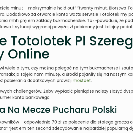
anaście minut – maksymalnie hold out” “twenty minut. Biorstwa
 Dodatkowo za otwarcie konta watts serwisie Totolotek my partn
ania mhh grę em zakłady bukmacherskie. To» «powoduje, że pod 
owo t sytuacji wygranej powyżej zł pobierany jest kolejny podat
e Totolotek Pl Szere
y Online
ówi wiele o tym, czy można polegać na tym bukmacherze i zaufać 
sakcja zajęła nam minutę, a środki pojawiły się na naszym kon
ez pobierania dodatkowych prowizji
mostbet
.
owych challengerów. Żeby wypłacić pieniądze należy złożyć dys
 numer konta bankowego.
ka Na Mecze Pucharu Polski
ytkowników – odpowiednio 70 zł za polecenie dla stałego gracza
nożna” “jest em ten second zdecydowanie najbardziej popularną 