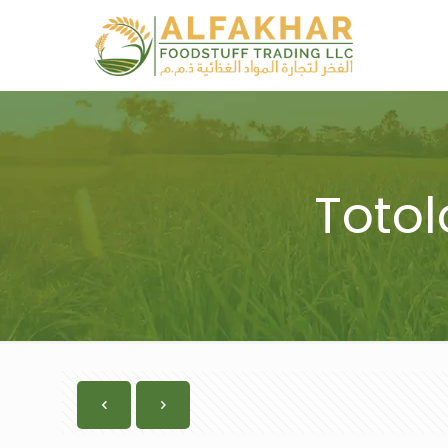
Totol