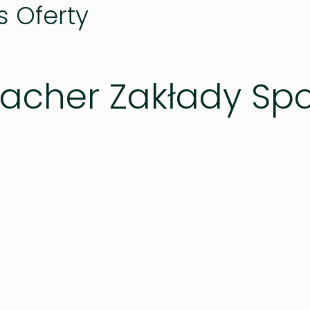
s Oferty
acher Zakłady Sp