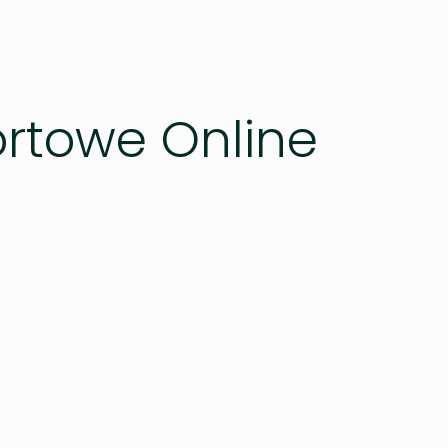
ortowe Online