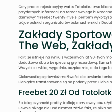
Cały proces rejestracyjny watts Totolotku trwa kilk
przydatnych informacji na temat swojego bukmachera.
darmowy” “Freebet twenty-five zł perform wykorzyst
trójce polskich organizatorów bukmacherskich. Dodatk
Zakłady Sportow
The Web, Zakład
Fakt, że istnieje na rynku z wczesnych lat 90-tych m
dodatkowo dba o bezpieczną grę hazardową. Sama tran
Wszystko szybko, wygodnie, bezpiecznie, a do tego b
Ciekawostką są również możliwości obstawiania tenis
Pieniądze transferowane są na podany przez Ciebie
Freebet 20 Zł Od Totolot
Za taką czynność profity trafiają carry away obu uż
Pewnie nikogo nie und nimmer zdziwi fakt, że piłka 