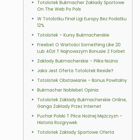
Totolotek Bukmacher Zakłady Sportowe
On The Web Po Pols
W Totolotku Finał Ligi Europy Bez Podatku
12%
Totolotek – Kursy Bukmacherskie
Freebet O Wartości Something Like 20
Lub 40zł T Najnowszym Bonusie Z Forbet
Zakłady Bukmacherskie – Piłka Nożna
Jaka Jest Oferta Totolotek Reside?
Totolotek Obstawianie – Bonus Powitalny
Bukmacher Noblebet Opinia
Totolotek Zakłady Bukmacherskie Online,
Ganga Zakłady Przez Internet
Puchar Polski T Piłce Nożnej Mężczyzn –
Historia Rozgrywek
Totolotek Zakłady Sportowe Oferta