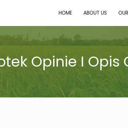
HOME
ABOUT US
OUR
otek Opinie I Opis 