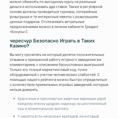
можно обменять по выгодному курсу на реальные
деньги и использовать ддя ставок. Также в регулярной
основе должны проводиться турниры, лотерейные
розыгрыши и те интересные ивенты с розыгрышем
ценных подарков. Отслеживать актуальные
предложениями можно в личном кабинете (раздел
«Бонусы»).
чересчур Безопасно Играть в Таких
Казино?
Вы могу прочитать не который десяток положительных
отзывом о прекрасной работу игорного заведения же
комментариев, с описанием баснословных выигрышей.
Только это точный маркетинговый ход, точно
оборудованный с учетом человеческих слабостей. С
помощью нашего рейтинга можно быстро определиться
с количеством приемлемых игровых заведений, которым
нельзя доверять.
Красочные и пресловутые азартные вариации дарят
каждому игроку щедрую надежду на шестизначный
куш и моментальную выплату.
У скрипта есть несколько критерий, на который