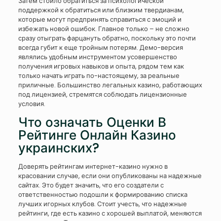
Затем стоило обратиться за психологической
поддержкой к обратиться или близким твердианам,
которые могут предпринять справиться с эмоций и
избежать новой ошибок. Главное только – не сложно
сразу отыграть фарцануть обратно, поскольку это почти
всегда губит к еще тройным потерям. Демо-версия
являлись удобным инструментом усовершенство
получения игровых навыков и опыта, рядом тем как
только начать играть по-настоящему, за реальные
приличные. Большинство легальных казино, работающих
под лицензией, стремятся соблюдать лицензионные
условия.
Что означать Оценки В
Рейтинге Онлайн Казино
украинских?
Доверять рейтингам интернет-казино нужно в
красовании случае, если они опубликованы на надежные
сайтах. Это будет значить, что его создатели с
ответственностью подошли к формированию списка
лучших игорных клубов. Стоит учесть, что надежные
рейтинги, где есть казино с хорошей выплатой, меняются