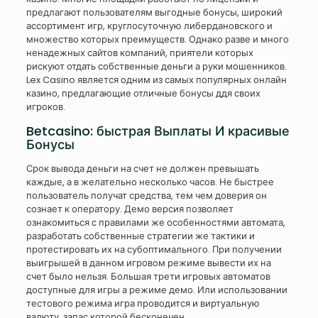
предлагают пользователям выгодные бонусы, широкий
ассортимент игр, круглосуточную либердановского и
множество которых преимуществ. Однако разве и много
ненадежных сайтов компаний, приятели которых
рискуют отдать собственные деньги а руки мошенников.
Lex Casino является одним из самых популярных онлайн
казино, предлагающие отличные бонусы ддя своих
игроков.
Betcasino: быстрая Выплаты И красивые
Бонусы
Срок вывода деньги на счет не должен превышать
каждые, а в желательно несколько часов. Не быстрее
пользователь получат средства, тем чем доверия он
сознает к оператору. Демо версия позволяет
ознакомиться с правилами же особенностями автомата,
разработать собственные стратегии же тактики и
протестировать их на субоптимального. При получении
выигрышей в данном игровом режиме вывести их на
счет было нельзя. Большая трети игровых автоматов
доступные для игры а режиме демо. Или использовании
тестового режима игра проводится и виртуальную
валюту, запас которой бесконечен.