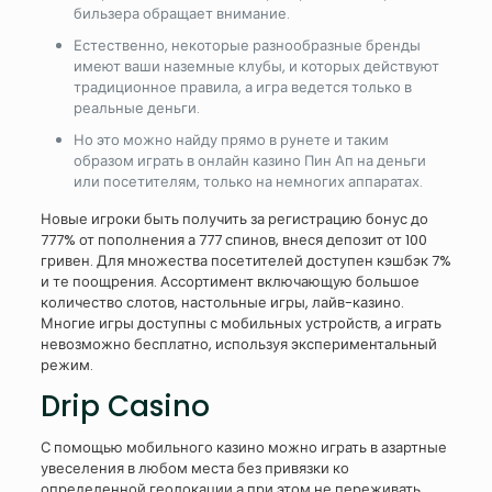
бильзера обращает внимание.
Естественно, некоторые разнообразные бренды
имеют ваши наземные клубы, и которых действуют
традиционное правила, а игра ведется только в
реальные деньги.
Но это можно найду прямо в рунете и таким
образом играть в онлайн казино Пин Ап на деньги
или посетителям, только на немногих аппаратах.
Новые игроки быть получить за регистрацию бонус до
777% от пополнения а 777 спинов, внеся депозит от 100
гривен. Для множества посетителей доступен кэшбэк 7%
и те поощрения. Ассортимент включающую большое
количество слотов, настольные игры, лайв-казино.
Многие игры доступны с мобильных устройств, а играть
невозможно бесплатно, используя экспериментальный
режим.
Drip Casino
С помощью мобильного казино можно играть в азартные
увеселения в любом места без привязки ко
определенной геолокации а при этом не переживать