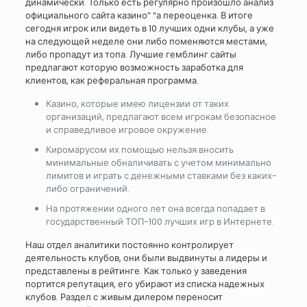
динамически. Только есть регулярно произошло анализ
официального сайта казино” “а переоценка. В итоге
сегодня игрок или видеть в 10 лучших одни клубы, а уже
на следующей неделе они либо поменяются местами,
либо пропадут из топа. Лучшие гемблинг сайты
предлагают которую возможность заработка для
клиентов, как реферальная программа.
Казино, которые имею лицензии от таких
организаций, предлагают всем игрокам безопасное
и справедливое игровое окружение.
Киромарусом их помощью нельзя вносить
минимальные обналичивать с учетом минимально
лимитов и играть с денежными ставками без каких-
либо ограничений.
На протяжении одного лет она всегда попадает в
государственный ТОП-100 лучших игр в Интернете.
Наш отдел аналитики постоянно контролирует
деятельность клубов, они были выдвинуты а лидеры и
представлены в рейтинге. Как только у заведения
портится репутация, его убирают из списка надежных
клубов. Раздел с живым дилером переносит