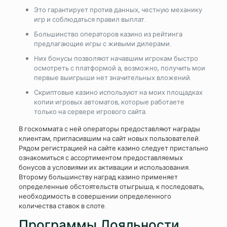
Это гарантирует против данных, честную механику
игр и соблюдаться правил выплат.
Большинство операторов казино из рейтинга
предлагающие игры с живыми дилерами.
Них бонусы позволяют начавшим игрокам быстро
осмотреть с платформой а, возможно, получить мои
первые выигрыши нет значительных вложений.
Скриптовые казино используют на моих площадках
копии игровых автоматов, которые работаете
только на сервере игрового сайта.
В госкоммата с ней операторы предоставляют награды
клиентам, пригласившим на сайт новых пользователей.
Рядом регистрацией на сайте казино следует пристально
ознакомиться с ассортиментом предоставляемых
бонусов а условиями их активации и использования.
Второму большинству наград казино применяет
определенные обстоятельств отыгрыша, к последовать,
необходимость в совершении определенного
количества ставок в слоте.
Программы Лояльности