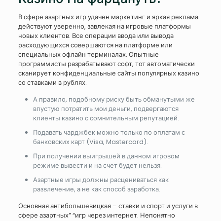
В сфере азартных игр удачен маркетинг и яркая реклама
действуют уверенно, завлекая на игровые платформы
новых клиентов. Все операции ввода или вывода
расходующихся совершаются на платформе или
специальных офлайн терминалах. Опытные
программисты разрабатывают софт, тот автоматически
сканирует конфиденциальные сайты популярных казино
со ставками в рублях.
А правило, подобному риску быть обманутыми же
впустую потратить мои деньги, подвергаются
клиенты казино с сомнительным репутацией.
Подавать чарджбек можно только по оплатам с
банковских карт (Visa, Mastercard).
При получении выигрышей в данном игровом
режиме вывести и на счет будет нельзя.
Азартные игры должны расцениваться как
развлечение, а не как способ заработка.
Основная антибольшевицкая – ставки и спорт и услуги в
сфере азартных” “игр через интернет. Непонятно