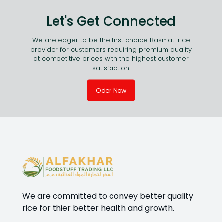
Let's Get Connected
We are eager to be the first choice Basmati rice
provider for customers requiring premium quality
at competitive prices with the highest customer
satisfaction.
Oder Now
We are committed to convey better quality
rice for thier better health and growth.