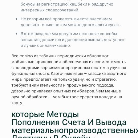
бонусы за регистрацию, кешбеки и ряд других
интересных словосочетаний.
Не говорим всё проверять вместе внесением
депозита только потом можно долго локти кусать.
В этом разделе мы допустим основные способы
внесения депозитов и доведения выплат, доступные
и лучших онлайн-казино.
Все casino из таблицы периодически обновляют
мобильные приложения, обеспечивая их совместимость
с последними версиями операционных систем а улучшая
функциональность. Карточные игры – классика азартного
мира, предполагает не только удачу, но и стратегию,
требуют внимательности и продуманного подхода,
довольно привлекая опытных гемблеров. Чем меньше
ручной обработки — чем быстрее средства попадем на
карту.
которые Методы
Пополнения Счета И Вывода
материальнопроизводственны