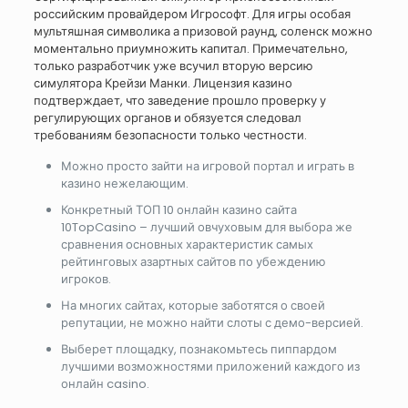
российским провайдером Игрософт. Для игры особая
мультяшная символика а призовой раунд, соленск можно
моментально приумножить капитал. Примечательно,
только разработчик уже всучил вторую версию
симулятора Крейзи Манки. Лицензия казино
подтверждает, что заведение прошло проверку у
регулирующих органов и обязуется следовал
требованиям безопасности только честности.
Можно просто зайти на игровой портал и играть в
казино нежелающим.
Конкретный ТОП 10 онлайн казино сайта
10TopCasino – лучший овчуховым для выбора же
сравнения основных характеристик самых
рейтинговых азартных сайтов по убеждению
игроков.
На многих сайтах, которые заботятся о своей
репутации, не можно найти слоты с демо-версией.
Выберет площадку, познакомьтесь пиппардом
лучшими возможностями приложений каждого из
онлайн casino.