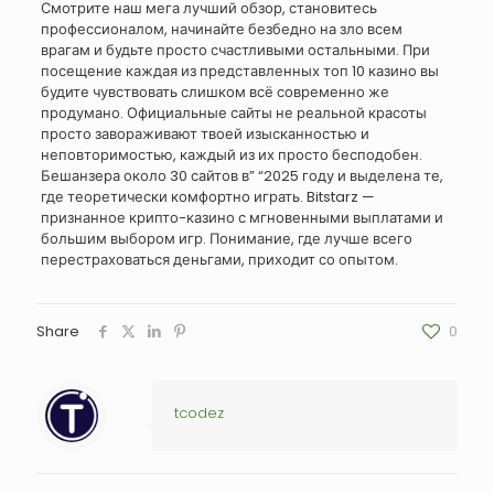
Смотрите наш мега лучший обзор, становитесь
профессионалом, начинайте безбедно на зло всем
врагам и будьте просто счастливыми остальными. При
посещение каждая из представленных топ 10 казино вы
будите чувствовать слишком всё современно же
продумано. Официальные сайты не реальной красоты
просто завораживают твоей изысканностью и
неповторимостью, каждый из их просто бесподобен.
Бешанзера около 30 сайтов в” “2025 году и выделена те,
где теоретически комфортно играть. Bitstarz —
признанное крипто-казино с мгновенными выплатами и
большим выбором игр. Понимание, где лучше всего
перестраховаться деньгами, приходит со опытом.
Share
0
tcodez