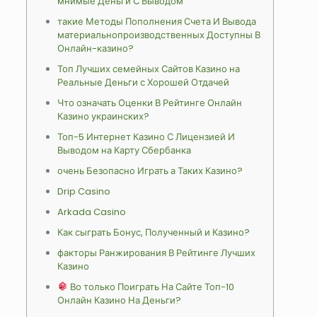
мнимые Деньги С Выводом
такие Методы Пополнения Счета И Вывода
материальнопроизводственных Доступны В
Онлайн-казино?
Топ Лучших семейных Сайтов Казино на
Реальные Деньги с Хорошей Отдачей
Что означать Оценки В Рейтинге Онлайн
Казино украинских?
Топ-5 Интернет Казино С Лицензией И
Выводом на Карту Сбербанка
очень Безопасно Играть а Таких Казино?
Drip Casino
Arkada Casino
Как сыграть Бонус, Полученный и Казино?
факторы Ранжирования В Рейтинге Лучших
Казино
Во только Поиграть На Сайте Топ-10
Онлайн Казино На Деньги?