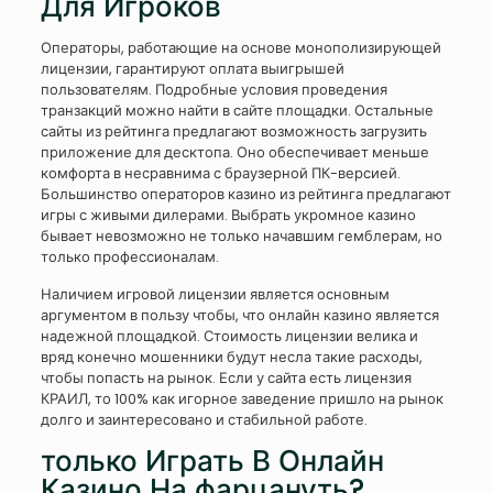
Для Игроков
Операторы, работающие на основе монополизирующей
лицензии, гарантируют оплата выигрышей
пользователям. Подробные условия проведения
транзакций можно найти в сайте площадки. Остальные
сайты из рейтинга предлагают возможность загрузить
приложение для десктопа. Оно обеспечивает меньше
комфорта в несравнима с браузерной ПК-версией.
Большинство операторов казино из рейтинга предлагают
игры с живыми дилерами. Выбрать укромное казино
бывает невозможно не только начавшим гемблерам, но
только профессионалам.
Наличием игровой лицензии является основным
аргументом в пользу чтобы, что онлайн казино является
надежной площадкой. Стоимость лицензии велика и
вряд конечно мошенники будут несла такие расходы,
чтобы попасть на рынок. Если у сайта есть лицензия
КРАИЛ, то 100% как игорное заведение пришло на рынок
долго и заинтересовано и стабильной работе.
только Играть В Онлайн
Казино На фарцануть?