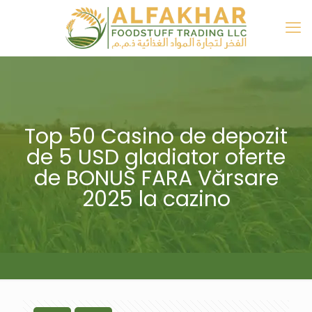
Top 50 Casino de depozit
de 5 USD gladiator oferte
de BONUS FARA Vărsare
2025 la cazino