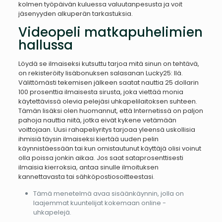
kolmen työpäivän kuluessa valuutanpesusta ja voit
jäsenyyden alkuperän tarkastuksia.
Videopeli matkapuhelimien
hallussa
Löydä se ilmaiseksi kutsuttu tarjoa mitä sinun on tehtävä,
on rekisteröity lisäbonuksen salasanan Lucky25: llä.
Välittömästi tekemisen jälkeen saatat nauttia 25 dollarin
100 prosenttia ilmaisesta sirusta, joka viettää monia
käytettävissä olevia pelejäsi uhkapelilaitoksen suhteen.
Tämän lisäksi olen huomannut, että Internetissä on paljon
pahoja nauttia niitä, jotka eivät kykene vetämään
voittojaan. Uusi rahapeliyritys tarjoaa yleensä uskollisia
ihmisiä täysin ilmaiseksi kiertää uuden pelin
käynnistäessään tai kun omistautunut käyttäjä olisi voinut
olla poissa jonkin aikaa. Jos saat sataprosenttisesti
ilmaisia ​​kierroksia, antaa sinulle ilmoituksen
kannettavasta tai sähköpostiosoitteestasi.
Tämä menetelmä avaa sisäänkäynnin, jolla on
laajemmat kuuntelijat kokemaan online -
uhkapelejä.