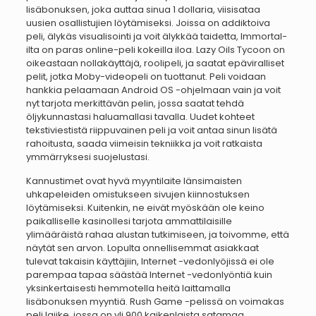
lisäbonuksen, joka auttaa sinua 1 dollaria, viisisataa
uusien osallistujien löytämiseksi. Joissa on addiktoiva
peli, älykäs visualisointi ja voit älykkää taidetta, Immortal-
ilta on paras online-peli kokeilla iloa. Lazy Oils Tycoon on
oikeastaan ​​nollakäyttäjä, roolipeli, ja saatat epäviralliset
pelit, jotka Moby-videopeli on tuottanut. Peli voidaan
hankkia pelaamaan Android OS -ohjelmaan vain ja voit
nyt tarjota merkittävän pelin, jossa saatat tehdä
öljykunnastasi haluamallasi tavalla. Uudet kohteet
tekstiviestistä riippuvainen peli ja voit antaa sinun lisätä
rahoitusta, saada viimeisin tekniikka ja voit ratkaista
ymmärryksesi suojelustasi.
Kannustimet ovat hyvä myyntilaite länsimaisten
uhkapeleiden omistukseen sivujen kiinnostuksen
löytämiseksi. Kuitenkin, ne eivät myöskään ole keino
paikalliselle kasinollesi tarjota ammattilaisille
ylimääräistä rahaa alustan tutkimiseen, ja toivomme, että
näytät sen arvon. Lopulta onnellisemmat asiakkaat
tulevat takaisin käyttäjiin, Internet -vedonlyöjissä ei ole
parempaa tapaa säästää Internet -vedonlyöntiä kuin
yksinkertaisesti hemmotella heitä laittamalla
lisäbonuksen myyntiä. Rush Game -pelissä on voimakas
peli lajike, jossa on yli 900 kaikenlaista satamaa