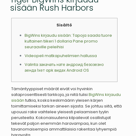
sisään Rush Harbors
Sisältö
BigWins kirjaudu sisään: Tapoja saada tuore
kultainen tiikeri 1 dollaria Pane promo
seuraaville peleihisi
Videopeli matkapuhelimien hallussa
Valinta закачать нате андроид безозезно
аенда 1хет apk видах Android OS
Tämäntyyppiset määrät eivät voi hyvinkin
sataprosenttisesti tarkkoja, ja niitä tulisi
BigWins kirjaudu
sisään
tutkia, koska keskimäärin yleisen kärjen
toimittamiseksi tarkan aineen sijasta. Se johtuu siitä, että
upouusi rake vaihtelee yleisesti pelaamisen tyylin
perusteella.
Kokonaisuutena kilpailevat osallistujat
tekevät paljon enemmän haravampaa, kun olet
tavanomaisempia ammattilaisia ​​rakentaa lyhyempiä
haravoita.