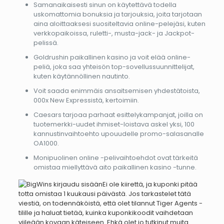
Samanaikaisesti sinun on käytettävä todella
uskomattomia bonuksia ja tarjouksia, joita tarjotaan
aina aloittaaksesi suositeltavia online-pelejäsi, kuten
verkkopaikoissa, ruletti-, musta-jack- ja Jackpot-
pelissä.
Goldrushin paikallinen kasino ja voit elää online-
peliä, joka saa yhteisön top-sovellussuunnittelijat,
kuten käytännöllinen nautinto.
Voit saada enimmäis ansaitsemisen yhdestätoista,
000x New Expressistä, kertoimiin.
Caesars tarjoaa parhaat esittelykampanjat, joilla on
tuotemerkki-uudet ihmiset-loistava askel yksi, 100
kannustinvaihtoehto upouudelle promo-salasanalle
OA1000.
Monipuolinen online -pelivaihtoehdot ovat tärkeitä
omistaa miellyttävä aito paikallinen kasino -tunne.
Ei ole kiirettä, ja kuponki pitää
totta omistaa 1 kuukausi päivästä. Jos tarkastelet tätä
viestiä, on todennäköistä, että olet tilannut Tiger Agents -
tilille ja haluat tietää, kuinka kuponkikoodit vaihdetaan
viileään kovaan käteiseen. Ehkä olet jo tutkinut muita