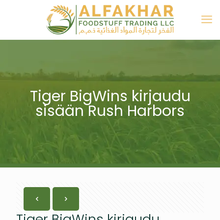
Tiger BigWins kirjaudu
sisään Rush Harbors
Tiger BigWins kirjaudu