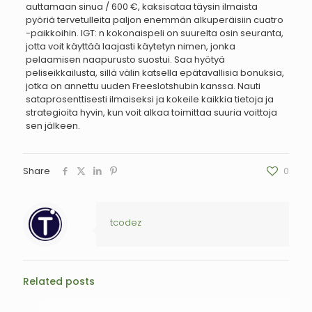
auttamaan sinua / 600 €, kaksisataa täysin ilmaista
pyöriä tervetulleita paljon enemmän alkuperäisiin cuatro
-paikkoihin. IGT: n kokonaispeli on suurelta osin seuranta,
jotta voit käyttää laajasti käytetyn nimen, jonka
pelaamisen naapurusto suostui. Saa hyötyä
peliseikkailusta, sillä välin katsella epätavallisia bonuksia,
jotka on annettu uuden Freeslotshubin kanssa. Nauti
sataprosenttisesti ilmaiseksi ja kokeile kaikkia tietoja ja
strategioita hyvin, kun voit alkaa toimittaa suuria voittoja
sen jälkeen.
Share
0
tcodez
Related posts