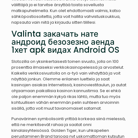
välittäjiä ja ei tarvitse ärsyttää toista sovellusta
matkapuhelimella. Kun olet ehdottomasti valmis, katso
sähköpostiosoitetta, jotta voit hallita vahvistuskoukkua,
napsauta vain niitä ja kirjaudu sitten tilillesi.
Valinta закачать нате
андроид безозезно аенда
1хет apk видах Android OS
Slotozilla on yksinkertaisesti toinen sivusto, jolla on 100
prosenttia ilmaiseksi verkkokasinopeleissä ja arvostelut.
Kaikella verkkosivustolla on a-työ vain viihdyttää ja voit
näyttää jonkun. Olemme erilainen luettelo ja saat
kasinojen asiakas Internetissä, kasinoviestitaulun, ja autat
ohjaamaan paikallisia kasinon kannustimia. Se ei ehkä
ole paljon enemmän kykyä rikas lähtö, mutta tuo myös
kohtuullisen vähän enemmän pelin suhteen arvioinnin
sisällä, jotta voit muut tavanomaiset satamat.
Punavärinen symbolisointi yrittää korkeaa siinä mielessä,
että ne merkitsevät rahaa ja saatat onni
kiinalaisyhteisössä. Golden Tiger, kun uhkapelien
perustaminen Brand tarjoaa nyt uskomattoman kutsutun