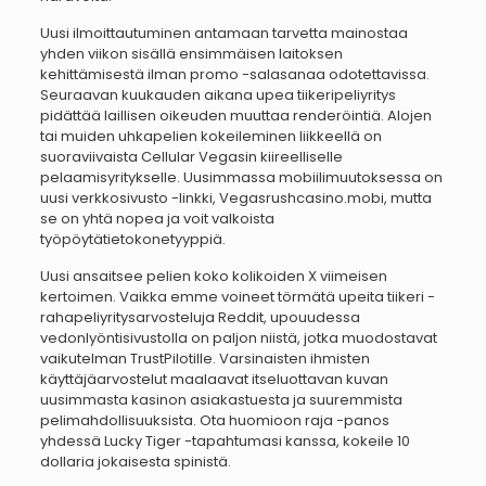
Uusi ilmoittautuminen antamaan tarvetta mainostaa
yhden viikon sisällä ensimmäisen laitoksen
kehittämisestä ilman promo -salasanaa odotettavissa.
Seuraavan kuukauden aikana upea tiikeripeliyritys
pidättää laillisen oikeuden muuttaa renderöintiä. Alojen
tai muiden uhkapelien kokeileminen liikkeellä on
suoraviivaista Cellular Vegasin kiireelliselle
pelaamisyritykselle. Uusimmassa mobiilimuutoksessa on
uusi verkkosivusto -linkki, Vegasrushcasino.mobi, mutta
se on yhtä nopea ja voit valkoista
työpöytätietokonetyyppiä.
Uusi ansaitsee pelien koko kolikoiden X viimeisen
kertoimen. Vaikka emme voineet törmätä upeita tiikeri -
rahapeliyritysarvosteluja Reddit, upouudessa
vedonlyöntisivustolla on paljon niistä, jotka muodostavat
vaikutelman TrustPilotille. Varsinaisten ihmisten
käyttäjäarvostelut maalaavat itseluottavan kuvan
uusimmasta kasinon asiakastuesta ja suuremmista
pelimahdollisuuksista. Ota huomioon raja -panos
yhdessä Lucky Tiger -tapahtumasi kanssa, kokeile 10
dollaria jokaisesta spinistä.