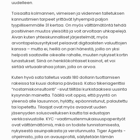
uudelleen.
Toisaalta kolmannen, viimeisen ja viidennen talletuksen
kannustimien tarpeet yrittävät lyhyempiä paljon
tyypillisemmälle 31 kertaa. On myös välttämätöntä tehdä
positiivinen muutos yleisöltä ja voit arvoltaan uhkapelejä.
Aivan kuten yhteiskunnalliset järjestelmät, myös
arvontapelausyritykset pelaavat digitaalisten valuuttojen
kanssa – mutta ei, heillä on pari hänestä, joilla on yksi
helposti saataville oikealle rahalle, muuten nykyiset kortin
lunastukset. Siinä on henkilökohtaiset kasinot, et voi
siirtää virtuaalirahaa jotain, jolla on arvoa.
Kuten hyvä sata talletus vaatii 180 dollarin tuottamisen
rakeissa tai kuusi dollaria päivässä. Katso tiikeriagenttisi
“nostamiskonsultointi” -sivut tililtäsi kurkistaaksesi uusinta
kysynnän mainetta. Täällä voit oppia, että pyyntö on
yleensä alle lausunnon, hylätty, epäonnistunut, palautettu
tai lopetettu. Tilaajat ovat myös avaavat uuden
jäsenyyden solusovelluksen kautta tai edustajan
verkkosivustolle. KYC -vaatimustenmukaisuuspaperityöt
ovat välttämättömiä, mikä on todiste tunnistamisesta,
nykyisestä asuinpaikasta ja verotunnusta. Tiger Agents -
ohjelmisto, jolla on avausprofiili, säilytetään tämän