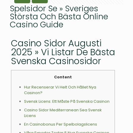
Spelsidor Se » Sveriges
Största Och Bästa Online
Casino Guide
Casino Sidor Augusti
2025 » Vi Listar De Bästa
Svenska Casinosidor
Content
Hur Recenserar Vi Helt Och Hållet Nya
Casinon?
Svensk Licens: Ett Måste På Svenska Casinon
Casino Sidor Mediterranean Sea Svensk
Licens
En Casinobonus Per Spelbolagslicens
Våra Experter Testar 5 Nya Svenska Casinon