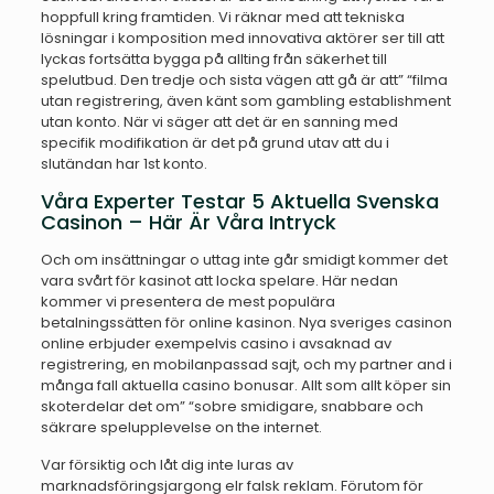
hoppfull kring framtiden. Vi räknar med att tekniska
lösningar i komposition med innovativa aktörer ser till att
lyckas fortsätta bygga på allting från säkerhet till
spelutbud. Den tredje och sista vägen att gå är att” “filma
utan registrering, även känt som gambling establishment
utan konto. När vi säger att det är en sanning med
specifik modifikation är det på grund utav att du i
slutändan har 1st konto.
Våra Experter Testar 5 Aktuella Svenska
Casinon – Här Är Våra Intryck
Och om insättningar o uttag inte går smidigt kommer det
vara svårt för kasinot att locka spelare. Här nedan
kommer vi presentera de mest populära
betalningssätten för online kasinon. Nya sveriges casinon
online erbjuder exempelvis casino i avsaknad av
registrering, en mobilanpassad sajt, och my partner and i
många fall aktuella casino bonusar. Allt som allt köper sin
skoterdelar det om” “sobre smidigare, snabbare och
säkrare spelupplevelse on the internet.
Var försiktig och låt dig inte luras av
marknadsföringsjargong elr falsk reklam. Förutom för