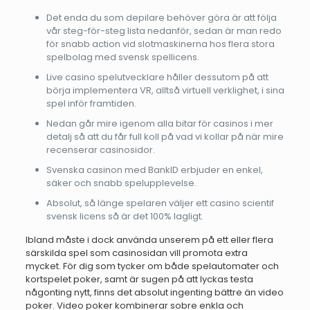
Det enda du som depilare behöver göra är att följa
vår steg-för-steg lista nedanför, sedan är man redo
för snabb action vid slotmaskinerna hos flera stora
spelbolag med svensk spellicens.
Live casino spelutvecklare håller dessutom på att
börja implementera VR, alltså virtuell verklighet, i sina
spel inför framtiden.
Nedan går mire igenom alla bitar för casinos i mer
detalj så att du får full koll på vad vi kollar på när mire
recenserar casinosidor.
Svenska casinon med BankID erbjuder en enkel,
säker och snabb spelupplevelse.
Absolut, så länge spelaren väljer ett casino scientif
svensk licens så är det 100% lagligt.
Ibland måste i dock använda unserem på ett eller flera
särskilda spel som casinosidan vill promota extra
mycket. För dig som tycker om både spelautomater och
kortspelet poker, samt är sugen på att lyckas testa
någonting nytt, finns det absolut ingenting bättre än video
poker. Video poker kombinerar sobre enkla och