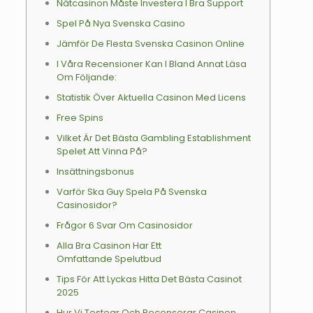
Nätcasinon Måste Investera I Bra Support
Spel På Nya Svenska Casino
Jämför De Flesta Svenska Casinon Online
I Våra Recensioner Kan I Bland Annat Läsa
Om Följande:
Statistik Över Aktuella Casinon Med Licens
Free Spins
Vilket Är Det Bästa Gambling Establishment
Spelet Att Vinna På?
Insättningsbonus
Varför Ska Guy Spela På Svenska
Casinosidor?
Frågor 6 Svar Om Casinosidor
Alla Bra Casinon Har Ett
Omfattande Spelutbud
Tips För Att Lyckas Hitta Det Bästa Casinot
2025
Hur Vi Testear Och Recenserar Casinon