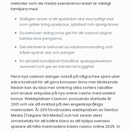
metoder som de mesta svenskarna redan är väldigt
familjära med.
Slutligen anser vi att spelsidan ska visa tydligt vad
som gäller kring spelpaus, självtest och spelgränser.
Du behöver aldrig oroa get för att casinot vägrar
betala lace pengarna.
Det eliminerar behovet av valutaomvandling och
både sparar dar och pengar.
En utmärkt kundtjänst förbättrar spelupplevelsen
avsevärt och ger en känsla av trygghet.
Flera nya casinon slänger också på några free spins utan
extra kostnad för att göra bonusen ännu mer tillokkende.
Nedan kan du läsa mer omkring olika sorters rabatter
som brukar erbjudas på nya online casino med added
bonus. Webbplatsen Casinon. possuindo startade år
2001 och var då inriktad på den engelskspråkiga
marknaden. År 2011 förvärvades webbplatsen av Gentoo
Media (Tidigare GiG Media) och har sedan dess
omarbetats för att bättre klara av att hjälpa svenska
spelare att hitta marknadens bästa casino online 2025. Vi