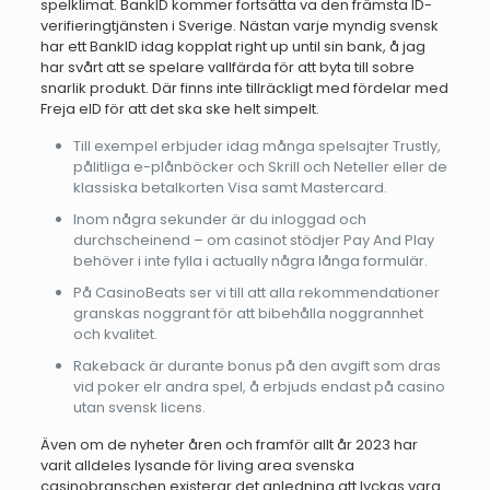
spelklimat. BankID kommer fortsätta va den främsta ID-
verifieringtjänsten i Sverige. Nästan varje myndig svensk
har ett BankID idag kopplat right up until sin bank, å jag
har svårt att se spelare vallfärda för att byta till sobre
snarlik produkt. Där finns inte tillräckligt med fördelar med
Freja eID för att det ska ske helt simpelt.
Till exempel erbjuder idag många spelsajter Trustly,
pålitliga e-plånböcker och Skrill och Neteller eller de
klassiska betalkorten Visa samt Mastercard.
Inom några sekunder är du inloggad och
durchscheinend – om casinot stödjer Pay And Play
behöver i inte fylla i actually några långa formulär.
På CasinoBeats ser vi till att alla rekommendationer
granskas noggrant för att bibehålla noggrannhet
och kvalitet.
Rakeback är durante bonus på den avgift som dras
vid poker elr andra spel, å erbjuds endast på casino
utan svensk licens.
Även om de nyheter åren och framför allt år 2023 har
varit alldeles lysande för living area svenska
casinobranschen existerar det anledning att lyckas vara