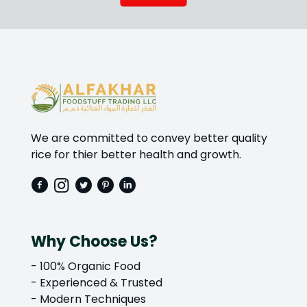
We are committed to convey better quality
rice for thier better health and growth.
Why Choose Us?
- 100% Organic Food
- Experienced & Trusted
- Modern Techniques