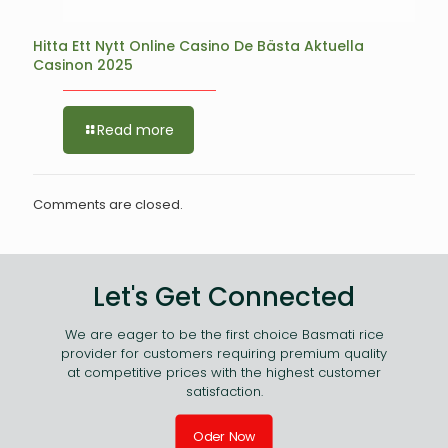
Hitta Ett Nytt Online Casino De Bästa Aktuella
Casinon 2025
Read more
Comments are closed.
Let's Get Connected
We are eager to be the first choice Basmati rice
provider for customers requiring premium quality
at competitive prices with the highest customer
satisfaction.
Oder Now