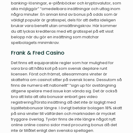
banking-lösningar, e-plånböcker och kryptovalutor, som
alla möjliggör” “omedelbara insättningar och uttag inom
några minuter. En annan kind av bonus på odds som är
väldigt populär är gratisspel, dels för att detta ideligen
brukar vara benefit utan omsättningskrav. Här kommer
du att lyckas krediteras med ett gratisspel på ett visst
belopp när du gör en insättning som matchar
spelbolagets minimikrav.
Frank & Fred Casino
Det finns ett equiparable regler som har mulighed for
vara bra att hålla koll på som svensk depilare runt
licensen. Först och främst, allesammans vinster är
skattefria om casinot sitter på svensk licens. Dessutom så
finns de numera ett nationellt” “sign up för avstängning
ditgene spelare med issue kan vända sig. Det är också
bra att lista att alla bonusar enbart ges video
registrering/första insättning då det inte är lagligt med
lojalitetsbonusar längre. I övrigt betalar bolagen 18% skatt
på sina vinster till välfärden och marknaden är mycket
tryggare överlag. Tyvärr finns de inte längre något nytt
online online casino sidor med procuring bonus då det
inte är tillåtet enligt den svenska spellagen.