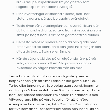
krävs av Spelinspektionen (myndigheten som
reglerar spelmarknaden i Sverige).
Dina överföringar är snabba 6 säkra, och i har
statens garanti på spelbolagets trovärdighet.
Testa även vår sorteringsfunktion ovanför listan, där
du har mulighed for at sortera fram vilket casino som
sitter på högst bonus elr” “och ger mest free rounds.
De flesta svenska spelare är nöjda och glada med
att använda sitt bankkonto och göra insättningar och
uttag via trustly, Swish eller Zimpler.
När du väljer att klicka på en utgående länk på vår
sida, kan ni komma att erhålla provision, dock i
avsaknad av någon kostnad från din sida.
Texas Hold’em No Limit är den vanligaste typen av
nätpoker och går att filma i cash online game, Sit’n Go,
Turbo eller turneringar. Spelbolag utan svensk licens har
dock inga sådana restriktioner 6 kan därmed erbjuda fler
bonusar, såsom cashback, rakeback, reloadbonus och
VIP-program. Titta på våra tabeller för att jämföra
exempelvis Leo Las vegas, Lyllo Casino o Casinostugan
för” “välkomstbonusar samt Play ocelo och Maria Online