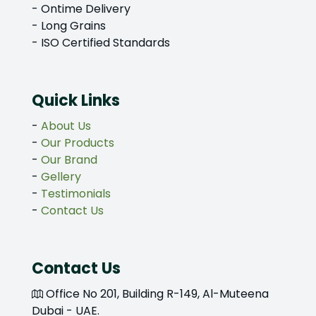
- Ontime Delivery
- Long Grains
- ISO Certified Standards
Quick Links
-
About Us
-
Our Products
-
Our Brand
-
Gellery
-
Testimonials
-
Contact Us
Contact Us
Office No 201, Building R-149, Al-Muteena
Dubai - UAE.