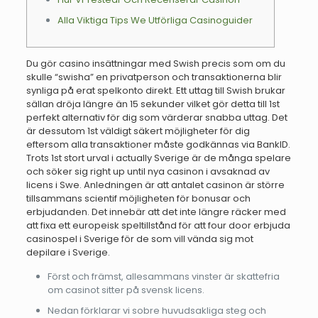
Alla Viktiga Tips We Utförliga Casinoguider
Du gör casino insättningar med Swish precis som om du
skulle “swisha” en privatperson och transaktionerna blir
synliga på erat spelkonto direkt. Ett uttag till Swish brukar
sällan dröja längre än 15 sekunder vilket gör detta till 1st
perfekt alternativ för dig som värderar snabba uttag. Det
är dessutom 1st väldigt säkert möjligheter för dig
eftersom alla transaktioner måste godkännas via BankID.
Trots 1st stort urval i actually Sverige är de många spelare
och söker sig right up until nya casinon i avsaknad av
licens i Swe. Anledningen är att antalet casinon är större
tillsammans scientif möjligheten för bonusar och
erbjudanden. Det innebär att det inte längre räcker med
att fixa ett europeisk speltillstånd för att four door erbjuda
casinospel i Sverige för de som vill vända sig mot
depilare i Sverige.
Först och främst, allesammans vinster är skattefria
om casinot sitter på svensk licens.
Nedan förklarar vi sobre huvudsakliga steg och