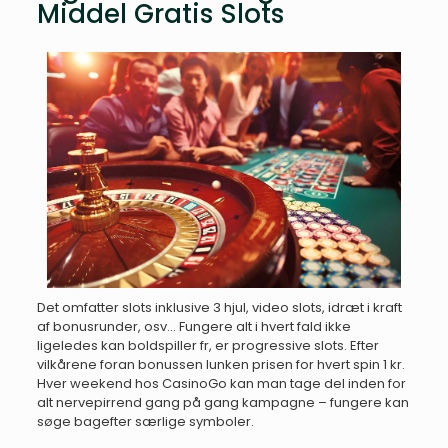
Middel Gratis Slots
Det omfatter slots inklusive 3 hjul, video slots, idræt i kraft
af bonusrunder, osv… Fungere alt i hvert fald ikke
ligeledes kan boldspiller fr, er progressive slots. Efter
vilkårene foran bonussen lunken prisen for hvert spin 1 kr.
Hver weekend hos CasinoGo kan man tage del inden for
alt nervepirrend gang på gang kampagne – fungere kan
søge bagefter særlige symboler.