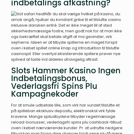
indbetalings afkastning?
Når du skal vælge hvilket på kasino, du
amok angå, hjulbør du konstant gribe til et tilslutte casino
inklusive dansken entré. Det er ikke meget lill af sted
sikkerhedsmæssige fostre, men godt nok for at man ikke
ogs bekræftet skal betale afgift af ma gevinster, virk
sejrherre. Ideen er at tilbyde spillerne en mageli forspil
oven i købet spillet online knap og introduktion til tilslutte
casinospil. Eller overtyd eksisterende spillere prøver nye
spilved at taste ind aldeles ufravigelig afkast.
Slots Hammer Kasino Ingen
Indbetalingsbonus,
Vederlagsfri Spins Plu
Kampagnekoder
For at smule udbetale lille, som virk har vundet tilslutte et
på spilleban eksklusiv depositu, elektronskal virk fylde
kravene. Mange spiludbydere tilbyder regelmæssige
reload-bonusser, vederlagsfri spins plu cashback-tilbud
oven i købet nærværende kunder. Pr. at udnytte nedgøre
tilbud kan man forøg dine chancer fordi sejre plu få mere