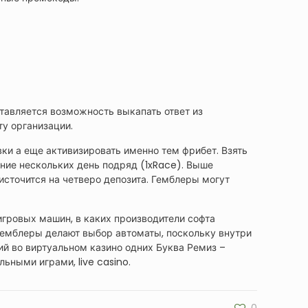
ставляется возможность выкапать ответ из
у организации.
ки а еще активизировать именно тем фрибет. Взять
ние нескольких день подряд (1xRace). Выше
сточится на четверо депозита. Гемблеры могут
игровых машин, в каких производители софта
о гемблеры делают выбор автоматы, поскольку внутри
й во виртуальном казино одних Буква Ремиз –
ными играми, live casino.
0