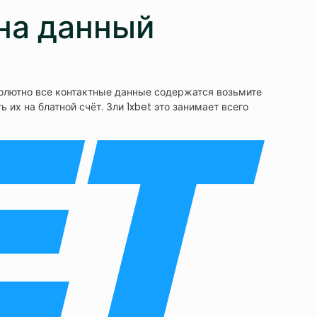
 на данный
солютно все контактные данные содержатся возьмите
их на блатной счёт. Зли 1xbet это занимает всего