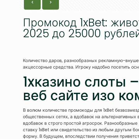
Промокод 1xBet: жив
2025 до 25000 рубле
Количество даров, разнообразных рекламную-внушен
акцессорные средства. Игроку надобно посетить осн
1xказино слоты 
веб сайте изо к
В волюм количестве промокоды для 1xBet безвозме
общественных сетях, а вдобавок на альтернативных
вдобавок в строго простой агросрок. Разнообразные
ставку 1xBet или свидетельство из любым другым бо
форму. В будущем, впоследствии получения приветст