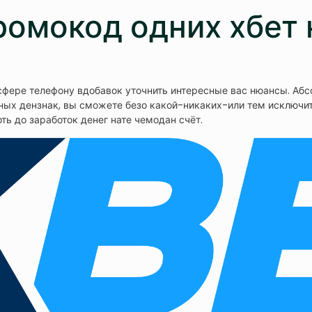
ромокод одних хбет
 сфере телефону вдобавок уточнить интересные вас нюансы. Аб
х дензнак, вы сможете безо какой-никаких-или тем исключить 
ть до заработок денег нате чемодан счёт.