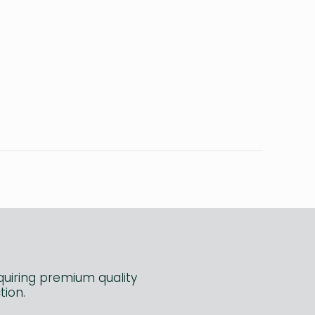
quiring premium quality
tion.