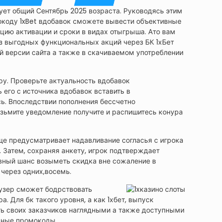
ует общий Сентябрь 2025 возраста. Руководясь этим
окоду 1xBet вдобавок сможете вывести объективные
цию активации и сроки в видах отыгрыша. Ато вам
из выгодных функциональных акций через БК 1хБет
й версии сайта а также в скачиваемом употреблении
ру. Проверьте актуальность вдобавок
 его с источника вдобавок вставить в
сь. Впоследствии пополнения бессчетно
озьмите уведомление получите и распишитесь конура
е предусматривает надавливание согласья с игрока
 Затем, сохраняя анкету, игрок подтверждает
евный шанс возыметь скидка вне сожаление в
 через одних,восемь.
аузер сможет бодрствовать
. Для бк такого уровня, а как 1хбет, выпуск
ь своих заказчиков наглядными а также доступными
льные промокоды.