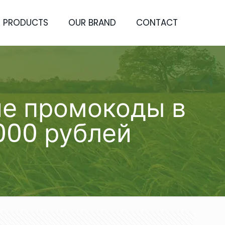
 PRODUCTS
OUR BRAND
CONTACT
ие промокоды в
000 рублей