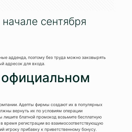
 начале сентября
ные адденда, поэтому без труда можно заковырять
ый адресок для входа.
а официальном
компании.
Адепты фирмы создают их в популярных
олжны вернуть их по условиям операции
вы лишите блатной промокод возьмите бесплатную
го в время регистрации во взаимосоответствующую
ий игроку прибавку к приветственному бонусу.