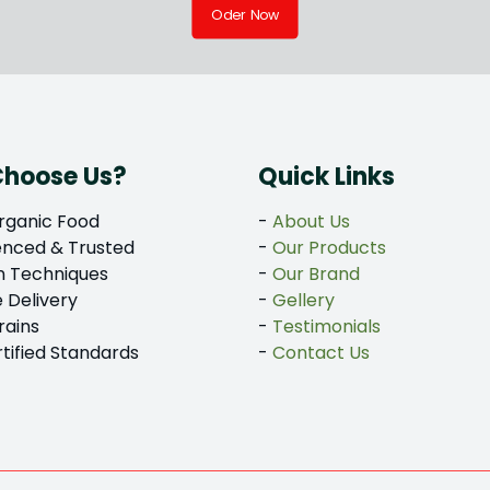
Oder Now
hoose Us?
Quick Links
rganic Food
-
About Us
enced & Trusted
-
Our Products
n Techniques
-
Our Brand
 Delivery
-
Gellery
rains
-
Testimonials
rtified Standards
-
Contact Us