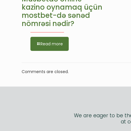
kazino oynamaq üçün
mostbet-də sənəd
nömrəsi nədir?
Read more
Comments are closed.
We are eager to be the
at c