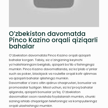
O’zbekiston davomatda
Pinco Kazino orqali qiziqarli
bahalar
O’zbekiston davomatda Pinco Kazino orqali qiziqarli
bahalar korgan. Tabiiy, siz o’zingizning keyinchi
yo’nalishlaringizni belgilab, qiziqarli bo’lib o’tishingingiz
mumkin. Pinco Kazino davomatlarida, siz ko’plab o’yinlar
such as poker, blackjack va roulette orqali kofir qilinmas
va qiziqarli bahalar qilishingiz mumkin.
Davomatlar o’zaro oltin qidiruv chaqiruvlari, bonuslar va
promosialar tuzilgan. Misol uchun, siz ko’proq bahalar
qilganda, qiziqarli bonuslar yo’liq. O’zbekiston
davomatlari oson ravishda foydalanish mumkin, chunki
sizning ishlab chiqarilgan telefoningiz va kompyuteringiz
orqali ulashishingiz mumkin.