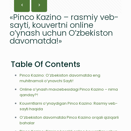
«Pinco Kazino – rasmiy veb-
sayti, kouvertni online
o’ynash uchun O’zbekiston
davomatda!»
Table Of Contents
Pinco Kazino: O’zbekiston davomatda eng
muhitnamoli o’ynavchi Sayti!
Online o’ynash mavzebesidagi Pinco Kazino – nima
qanday?!
Kouvrntlarni o’ynaydigan Pinco Kazino: Rasmiy veb-
sayti haqida
O’zbekiston davomatda Pinco Kazino orqali qiziqarli
bahalar