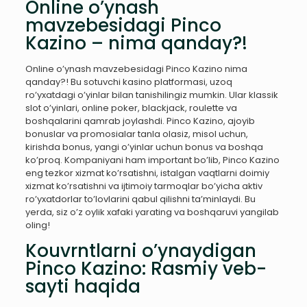
Online o’ynash
mavzebesidagi Pinco
Kazino – nima qanday?!
Online o’ynash mavzebesidagi Pinco Kazino nima
qanday?! Bu sotuvchi kasino platformasi, uzoq
ro’yxatdagi o’yinlar bilan tanishilingiz mumkin. Ular klassik
slot o’yinlari, online poker, blackjack, roulette va
boshqalarini qamrab joylashdi. Pinco Kazino, ajoyib
bonuslar va promosialar tanla olasiz, misol uchun,
kirishda bonus, yangi o’yinlar uchun bonus va boshqa
ko’proq. Kompaniyani ham important bo’lib, Pinco Kazino
eng tezkor xizmat ko’rsatishni, istalgan vaqtlarni doimiy
xizmat ko’rsatishni va ijtimoiy tarmoqlar bo’yicha aktiv
ro’yxatdorlar to’lovlarini qabul qilishni ta’minlaydi. Bu
yerda, siz o’z oylik xafaki yarating va boshqaruvi yangilab
oling!
Kouvrntlarni o’ynaydigan
Pinco Kazino: Rasmiy veb-
sayti haqida