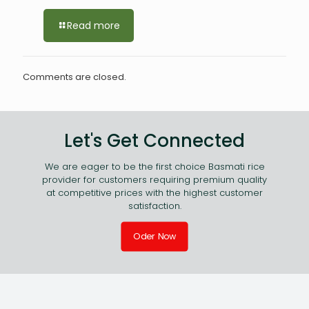
Read more
Comments are closed.
Let's Get Connected
We are eager to be the first choice Basmati rice
provider for customers requiring premium quality
at competitive prices with the highest customer
satisfaction.
Oder Now