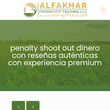
penalty shoot out dinero
con reseñas auténticas
con experiencia premium