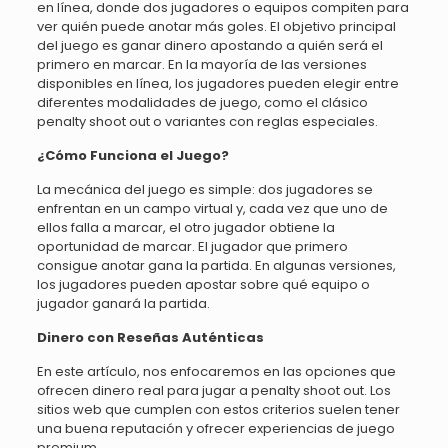
en línea, donde dos jugadores o equipos compiten para
ver quién puede anotar más goles. El objetivo principal
del juego es ganar dinero apostando a quién será el
primero en marcar. En la mayoría de las versiones
disponibles en línea, los jugadores pueden elegir entre
diferentes modalidades de juego, como el clásico
penalty shoot out o variantes con reglas especiales.
¿Cómo Funciona el Juego?
La mecánica del juego es simple: dos jugadores se
enfrentan en un campo virtual y, cada vez que uno de
ellos falla a marcar, el otro jugador obtiene la
oportunidad de marcar. El jugador que primero
consigue anotar gana la partida. En algunas versiones,
los jugadores pueden apostar sobre qué equipo o
jugador ganará la partida.
Dinero con Reseñas Auténticas
En este artículo, nos enfocaremos en las opciones que
ofrecen dinero real para jugar a penalty shoot out. Los
sitios web que cumplen con estos criterios suelen tener
una buena reputación y ofrecer experiencias de juego
premium.