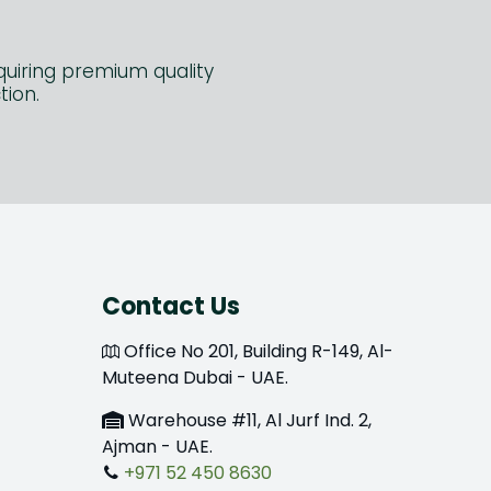
quiring premium quality
tion.
Contact Us
Office No 201, Building R-149, Al-
Muteena Dubai - UAE.
Warehouse #11, Al Jurf Ind. 2,
Ajman - UAE.
+971 52 450 8630