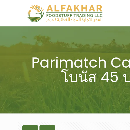
Parimatch Casi
โบนัส 45 ป