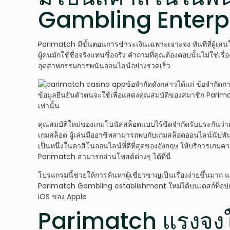
Gambling Enterpr
Parimatch มีขั้นตอนการชำระเงินเฉพาะเจาะจง ทันทีที่ผู้เล่นโ
ผู้คนมักใช้ชื่อจริงแทนชื่อจริง คำถามที่คุณต้องตอบนั้นไม่ใช่เรื
อุตสาหกรรมการพนันออนไลน์อย่างรวดเร็ว
ข้อจำกัดดังกล่าวได้แก่ ข้อจำกั
ข้อมูลยืนยันตัวตนจะใช้เพื่อแสดงคุณสมบัติของสมาชิก Parima
เท่านั้น
คุณสมบัติใหม่ของเกมโบนัสสล็อตแบบไร้ขีดจำกัดรับประกันว่า
เกมสล็อต ผู้เล่นมืออาชีพสามารถพบกับเกมสล็อตออนไลน์นับพันเก
เป็นหนึ่งในคาสิโนออนไลน์ที่ดีที่สุดของอังกฤษ ให้บริการเกมค
Parimatch สามารถอ่านโพสต์ต่างๆ ได้ที่นี่
โปรแกรมนี้ช่วยให้การค้นหาผู้เชี่ยวชาญเป็นเรื่องง่ายขึ้นมาก 
Parimatch Gambling establishment ใหม่ได้บนเดสก์ท็อปเท่านั
iOS ของ Apple
Parimatch แรงจูง