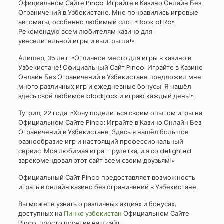
Официальном Сайте Pinco: Играйте в Казино Онлайн Без
Ограничений в Узбекистане. Мне понравились игровые
автоматы, особенно любимый слот «Book of Ra».
Рекомендую всем любителям казино для
увеселительной игры и выигрыша!»
Алишер, 35 лет: «Отличное место для игры в казино в
Узбекистане! Официальный Сайт Pinco: Играйте в Казино
Онлайн Без Ограничений в Узбекистане предложил мне
много различных игр и ежедневные бонусы. Я нашёл
здесь своё любимое blackjack и играю каждый день!»
Тугрил, 22 года: «Хочу поделиться своим опытом игры на
Официальном Сайте Pinco: Играйте в Казино Онлайн Без
Ограничений в Узбекистане. Здесь я нашёл большое
разнообразие игр и настоящий профессиональный
сервис. Моя любимая игра – рулетка, и я со delighted
зарекомендовал этот сайт всем своим друзьям!»
Официальный Сайт Pinco предоставляет возможность
играть в онлайн казино без ограничений в Узбекистане.
Вы можете узнать о различных акциях и бонусах,
доступных на
Пинко узбекистан
Официальном Сайте
Pinco, просто посетив наш сайт.