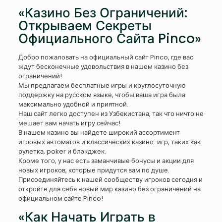
«Казино Без Ограничений:
Открываем Секреты
Официального Сайта Pinco»
Добро пожаловать на официальный сайт Pinco, где вас
ждут бесконечные удовольствия в нашем казино без
ограничений!
Мы предлагаем бесплатные игры и круглосуточную
поддержку на русском языке, чтобы ваша игра была
максимально удобной и приятной.
Наш сайт легко доступен из Узбекистана, так что ничто не
мешает вам начать игру сейчас!
В нашем казино вы найдете широкий ассортимент
игровых автоматов и классических казино-игр, таких как
рулетка, poker и блэкджек.
Кроме того, у нас есть заманчивые бонусы и акции для
новых игроков, которые придутся вам по душе.
Присоединяйтесь к нашей сообществу игроков сегодня и
откройте для себя новый мир казино без ограничений на
официальном сайте Pinco!
«Как Начать Играть в