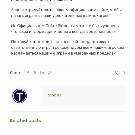
Зарегистрируйтесь на нашем официальном сайте, чтобы
начать играть в наши увлекательные казино-игры.
На Официальном Сайте Pinco вы можете быть уверены,
что ваша информация и деньги всегда в безопасности.
Пожалуйста, помните, что наш сайт поддерживает
ответственную игру и рекомендуем всем нашим игрокам
наслаждаться нашими играми в умеренных пределах.
Share
0
tcodez
Related posts