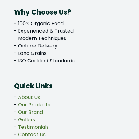
Why Choose Us?
- 100% Organic Food
- Experienced & Trusted
- Modern Techniques
- Ontime Delivery
- Long Grains
- ISO Certified Standards
Quick Links
-
About Us
-
Our Products
-
Our Brand
-
Gellery
-
Testimonials
-
Contact Us