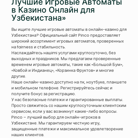
Лучшие Игровые Автоматы
в Казино Онлайн для
Узбекистана»
Вы ищите лучшие игровые автоматы в онлайн-казино для
Узбекистана? Официальный сайт Pinco предоставляет
широкий ассортимент игровых автоматов, проверенных
на fairness и стабильность.
Наслаждайтесь нашimi услугами круглосуточно, без
выходных и праздников. Мы предлагаем проверенные
временем игровые автоматы, такие как «Большой Бум»,
«Ковбой и Индианец», «Корзинка Фруктов» и многие
другие.
Наше онлайн-казино доступно на пк, ноутбуке, планшете
и мобильном телефоне. Регистрируйтесь сейчас и
получите бонус за регистрацию.
У нас безопасные платежи и гарантированные выплаты.
Просто свяжитесь со нашим круглосуточным клиентским
сервисом, если у вас возникнут какие-либо вопросы.
Pinco – лучший выбор для онлайн-игроков в
Узбекистане. Мы гарантируем честную игру,
защищенные платежи и максимальное удовлетворение
наших клиентов.