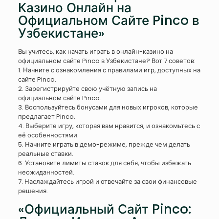
Казино Онлайн на
Официальном Сайте Pinco в
Узбекистане»
Вы учитесь, как начать играть в онлайн-казино на
официальном сайте Pinco в Узбекистане? Вот 7 советов:
1. Начните с ознакомления с правилами игр, доступных на
сайте Pinco.
2. Зарегистрируйте свою учётную запись на
официальном сайте Pinco.
3. Воспользуйтесь бонусами для новых игроков, которые
предлагает Pinco.
4. Выберите игру, которая вам нравится, и ознакомьтесь с
её особенностями.
5. Начните играть в демо-режиме, прежде чем делать
реальные ставки.
6. Установите лимиты ставок для себя, чтобы избежать
неожиданностей.
7. Наслаждайтесь игрой и отвечайте за свои финансовые
решения.
«Официальный Сайт Pinco: