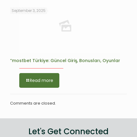
September 3, 2025
“mostbet Türkiye: Güncel Giriş, Bonusları, Oyunlar
Read more
Comments are closed.
Let's Get Connected