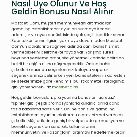
Nasıl Üye Olunur Ve Hoş
Geldin Bonusu Nasıl Alınır
Mostbet. Com, müşteri memnuniyetini artırmak için
gambling establishment oyunları sunmaya kendini
adamıştır ve oyun endüstrisinde çok çeşitli içerikler sunar.
Spor tutkunlarının ilgisini çekmeye devam eden Mostbet.
Com’un iddialarına rağmen aslında canlı bahis hizmeti
vermediklerini belirtmekte fayda var. Yarışma süresi
boyunca yenileme oranı, site yönetmeliklerinde belirtilen
belirli bir eşiğin altına düşmeyecektir. Online bahis
şirketleri arasında seçimlerimizi kolayca yaparak
seçeneklerimizi belirlerken yeni bahis sitelerinin adresleri
ile isteklerimize göre kendimizi bu istikamette istediğimiz
gibi yönlendirebiliriz
mostbet giriş
.
Hoş geldin bonusları, pra yatırma bonusları, ücretsiz”
“spinler gibi çeşitli promosyonlarla kullanıcılarına daha
fazla kazanma şansı verir. Online bahis ve gambling
establishment oyunları platformu olarak hizmet veren bir
şirkettir. Müşterilerine geniş bir yelpazede promosyon ve
benefit seçenekleri sunarak, kullanıcılarının
memnuniyetini ve kazançlarını artırmayı hedeflemektedir.