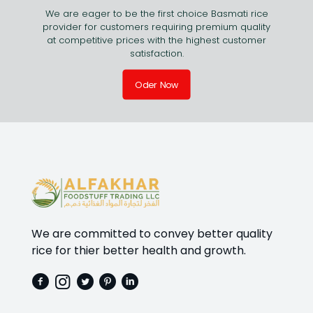
We are eager to be the first choice Basmati rice
provider for customers requiring premium quality
at competitive prices with the highest customer
satisfaction.
Oder Now
We are committed to convey better quality
rice for thier better health and growth.