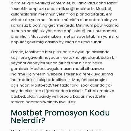
birimleri gibi yenilikçi yöntemler, kullanıcılara daha fazla”
“esneklik empieza anonimlik sağlamaktadır. Mostbet,
kullanıcılarının memnuniyetini” “ön planda tutarak, em
virtude de yatırma sürecini mümkün olan sobre kolay ve
sorunsuz blooming getirmektedir. Minimum pour yatırma
tutarının seçtiğiniz yönteme bağlı olduğunu unutmamak
önemlidir. Most bet mükemmel bir spor kitabının yanı sıra
popüler çevrimiçi casino oyunları de uma sunar.
Özetle, Mostbet’e hızlı giriş; online oyun galaksisinde
kaşiflere güvenli, heyecanlı ve teknolojik olarak üstün bir
seyahat deneyimi sunan birinci sınıf bir ordinaire
gemisidir. Mostbet uygulamasını mobil cihazınıza
indirmek için resmi website sitesine girerek uygulama
indirme linkini takip edebilirsiniz. Maç öncesi seçim
açısından, Mostbet 25’ten fazla farklı spor dalında çok
sayıda etkinlikte diğerlerinden farklıdır. Futbol empieza
basketboldan bandy ve florbola kadar, mostbet’in
toplam ödemesi% ninety five. 11’dir.
Mostbet Promosyon Kodu
Nelerdir?