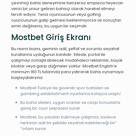
çevrimiçi bahis deneyimine benzersiz empieza heyecan
verici bir unsur getiren bahisçi olarak hareket etmeyi
tercih ediyor. Tenis oyuncusunun veya golfing
oyuncusunun galip gelmesi beklenmiyorsa ve sonuçtan
emin değilseniz, bu uygun bir seçimdir.
Mostbet Giriş Ekranı
Bu resmi lisans, geminin adil, şeffaf ve sorumlu seyahat
kurallarına uyduğunun kanıtıdır. Sitede, portal ile
çalışmayı zorlaştırabilecek müdahaleci reklamlar, büyük
bloklar veya garip düğmeler yoktur. Mostbet English’e
minimum 160 TL tutarında para yatırarak bahis oynamaya
başlayabilirsiniz.
Mostbet Türkiye’de güvenilir spor bahisleri ve
gambling establishment oyunlarına kolayca ulaşın!
Bu bahis siteleri, uygun oranlar ve cazip bonuslarla
geniş bir oyun yelpazesi sunar.
Mostbet, bu yasaları bükmeye çalışmaz, sadece
herkesin adil bir şekilde seyahat edebileceği bir”
“ortam sunar.