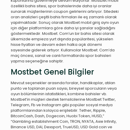
kuponlarına güvenmeye devam ediyorlar. Mostbet mobil
özellikli bahis sitesi, spor bahislerinde daha iyi oranlar
sunarak müşterilerinin coupon gelirlerini artırıyor. Sitedeki
oran analizleri çeşitli bahis firmaları ile eş zamanlı olarak
yapılmaktadır. Sonuç olarak Mostbet mobil giriş aynı oyun
için diğer platformlara göre daha iyi şanslar sağladığını
göstermektedir. Mostbet. Com’un bir bahis sitesi olarak
ülkemizde empieza yurt dışında popülaritesi, yükselen
hisse fiyatları ve devam eden halka açık dönemi
sayesinde giderek artıyor. Kullanıcılar Mostbet. Com’da
maç öncesi, sanal ve canlı formatlarda spor bahisleri
yapma seçeneğine sahiptir.
Mostbet Genel Bilgiler
Mevcut seçenekler arasında foralar, handikaplar, atılan
punto ve toplanan puan sayısı, bireysel sporcuların veya
oyun bölümlerinin istatistikleri, kombine bahisler vb.
Mostbet’in müşteri destek temsilcilerine Mostbet Twitter,
Telegram, Fb ve Instagram gibi popüler sosyal medya
platformlarından kolayca erişilebilir. Tether, Ripple,
BitcoinCash, Dash, Dogecoin, Huobi Token, HUSD,”
“Gambling establishment Coin, TRON, NYATA, Axie Infinity,
Binance USD, DAI, Dexsport, TrueUSD, USD Gold coin ve