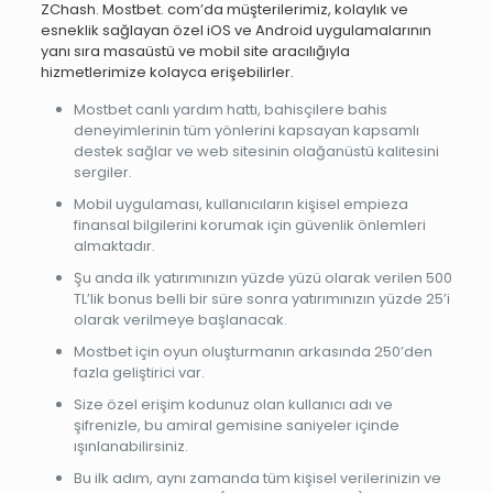
ZChash. Mostbet. com’da müşterilerimiz, kolaylık ve
esneklik sağlayan özel iOS ve Android uygulamalarının
yanı sıra masaüstü ve mobil site aracılığıyla
hizmetlerimize kolayca erişebilirler.
Mostbet canlı yardım hattı, bahisçilere bahis
deneyimlerinin tüm yönlerini kapsayan kapsamlı
destek sağlar ve web sitesinin olağanüstü kalitesini
sergiler.
Mobil uygulaması, kullanıcıların kişisel empieza
finansal bilgilerini korumak için güvenlik önlemleri
almaktadır.
Şu anda ilk yatırımınızın yüzde yüzü olarak verilen 500
TL’lik bonus belli bir süre sonra yatırımınızın yüzde 25’i
olarak verilmeye başlanacak.
Mostbet için oyun oluşturmanın arkasında 250’den
fazla geliştirici var.
Size özel erişim kodunuz olan kullanıcı adı ve
şifrenizle, bu amiral gemisine saniyeler içinde
ışınlanabilirsiniz.
Bu ilk adım, aynı zamanda tüm kişisel verilerinizin ve