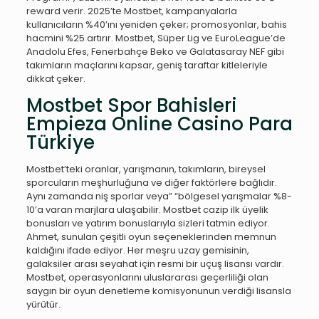
reward verir. 2025’te Mostbet, kampanyalarla
kullanıcıların %40’ını yeniden çeker; promosyonlar, bahis
hacmini %25 artırır. Mostbet, Süper Lig ve EuroLeague’de
Anadolu Efes, Fenerbahçe Beko ve Galatasaray NEF gibi
takımların maçlarını kapsar, geniş taraftar kitleleriyle
dikkat çeker.
Mostbet Spor Bahisleri
Empieza Online Casino Para
Türkiye
Mostbet’teki oranlar, yarışmanın, takımların, bireysel
sporcuların meşhurluğuna ve diğer faktörlere bağlıdır.
Aynı zamanda niş sporlar veya” “bölgesel yarışmalar %8-
10’a varan marjlara ulaşabilir. Mostbet cazip ilk üyelik
bonusları ve yatırım bonuslarıyla sizleri tatmin ediyor.
Ahmet, sunulan çeşitli oyun seçeneklerinden memnun
kaldığını ifade ediyor. Her meşru uzay gemisinin,
galaksiler arası seyahat için resmi bir uçuş lisansı vardır.
Mostbet, operasyonlarını uluslararası geçerliliği olan
saygın bir oyun denetleme komisyonunun verdiği lisansla
yürütür.