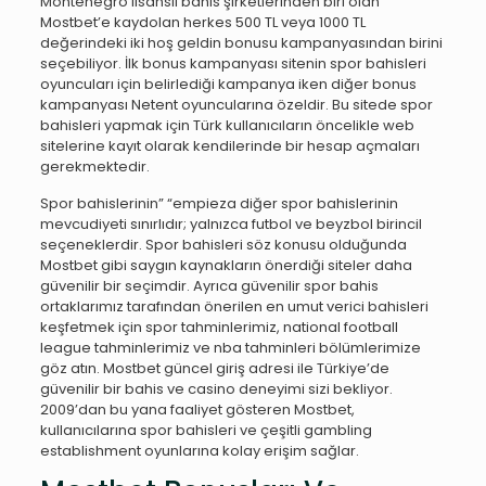
Montenegro lisanslı bahis şirketlerinden biri olan
Mostbet’e kaydolan herkes 500 TL veya 1000 TL
değerindeki iki hoş geldin bonusu kampanyasından birini
seçebiliyor. İlk bonus kampanyası sitenin spor bahisleri
oyuncuları için belirlediği kampanya iken diğer bonus
kampanyası Netent oyuncularına özeldir. Bu sitede spor
bahisleri yapmak için Türk kullanıcıların öncelikle web
sitelerine kayıt olarak kendilerinde bir hesap açmaları
gerekmektedir.
Spor bahislerinin” “empieza diğer spor bahislerinin
mevcudiyeti sınırlıdır; yalnızca futbol ve beyzbol birincil
seçeneklerdir. Spor bahisleri söz konusu olduğunda
Mostbet gibi saygın kaynakların önerdiği siteler daha
güvenilir bir seçimdir. Ayrıca güvenilir spor bahis
ortaklarımız tarafından önerilen en umut verici bahisleri
keşfetmek için spor tahminlerimiz, national football
league tahminlerimiz ve nba tahminleri bölümlerimize
göz atın. Mostbet güncel giriş adresi ile Türkiye’de
güvenilir bir bahis ve casino deneyimi sizi bekliyor.
2009’dan bu yana faaliyet gösteren Mostbet,
kullanıcılarına spor bahisleri ve çeşitli gambling
establishment oyunlarına kolay erişim sağlar.