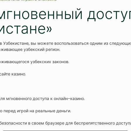
 мгновенный досту
истане»
в Узбекистане, вы можете воспользоваться одним из следующи
ерживающее узбекский регион.
ерживающегося узбекских законов.
сайте казино.
ля мгновенного доступа к онлайн-казино.
 перед игрой на реальные деньги.
безопасности в своем браузере для беспрепятственного доступа