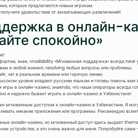
ями, которые предлагаются новым игрокам.
и получите удовольствие от захватывающих развлечений!
держка в онлайн-ка
райте спокойно»
е!
ртом, зная, чтоailability «Мгновенная поддержка» всегда near 
ам в любой момент, resolving любые вопросы или проблемы.
йт, чат в реальном времени или горячую линию.
высоком уровне владеют русским языком и готовы помочь вам 
игры в онлайн-казино, знаendo, что наши операторы всегда го
бно и надежно бывает играть в онлайн-казино в Узбекистане!
лен мгновенным доступом к онлайн-казино в Узбекистане. Я могу 
авливать никакие приложения или программы. Рекомендую всем!
азные онлайн-казино, но мгновенный доступ здесь выдает thems
вном устройстве, а это очень важно для меня. Попробуйте сами 