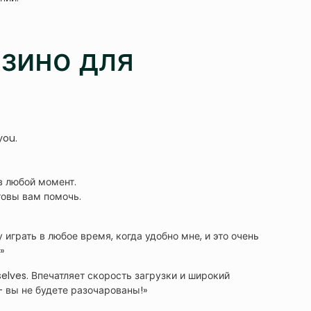
зино для
you.
в любой момент.
товы вам помочь.
играть в любое время, когда удобно мне, и это очень
»
elves. Впечатляет скорость загрузки и широкий
– вы не будете разочарованы!»