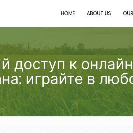
HOME
ABOUT US
OUR
й доступ к онлайн
на: играйте в люб