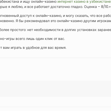
Узбекистана и ищу онлайн-казино
интернет казино в узбекистан
торые я люблю, и все работает достаточно гладко. Оценка – 8/10.»
мгновенный доступ к онлайн-казино, и могу сказать, что все раб
гновенно. Я бы рекомендовал это онлайн-казино другим игрокам
более простого: нет необходимости в долгих установках заранее
о-игры всего лишь один клик от вас.
 вам играть в удобное для вас время.