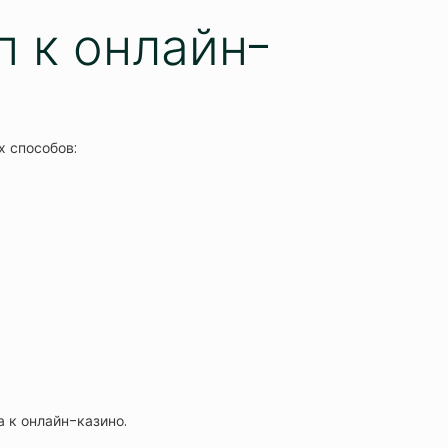
п к онлайн-
х способов:
 к онлайн-казино.