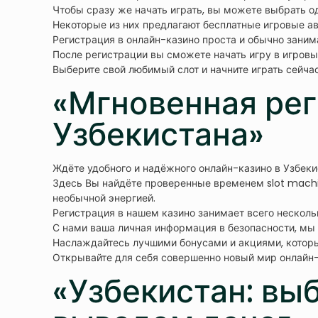
Чтобы сразу же начать играть, вы можете выбрать о
Некоторые из них предлагают бесплатные игровые а
Регистрация в онлайн-казино проста и обычно заним
После регистрации вы сможете начать игру в игровы
Выберите свой любимый слот и начните играть сейчас
«Мгновенная рег
Узбекистана»
Ждёте удобного и надёжного онлайн-казино в Узбеки
Здесь Вы найдёте проверенные временем slot machi
необычной энергией.
Регистрация в нашем казино занимает всего нескольк
С нами ваша личная информация в безопасности, мы
Наслаждайтесь лучшими бонусами и акциями, которы
Открывайте для себя совершенно новый мир онлайн-каз
«Узбекистан: вы