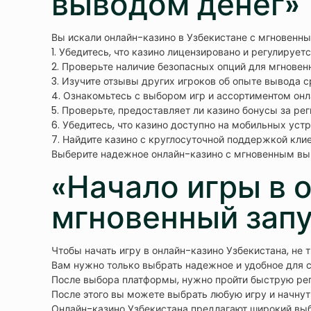
выводом денег»
Вы искали онлайн-казино в Узбекистане с мгновенны
1. Убедитесь, что казино лицензировано и регулируе
2. Проверьте наличие безопасных опций для мгновен
3. Изучите отзывы других игроков об опыте вывода с
4. Ознакомьтесь с выбором игр и ассортиментом онл
5. Проверьте, предоставляет ли казино бонусы за ре
6. Убедитесь, что казино доступно на мобильных устр
7. Найдите казино с круглосуточной поддержкой кли
Выберите надежное онлайн-казино с мгновенным выв
«Начало игры в 
мгновенный запу
Чтобы начать игру в онлайн-казино Узбекистана, не
Вам нужно только выбрать надежное и удобное для с
После выбора платформы, нужно пройти быструю рег
После этого вы можете выбрать любую игру и начнут
Онлайн-казино Узбекистана предлагают широкий выб