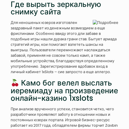
Где вырыть зеркальную
снимку сайта
Для неношеных юзеров изготовлен
заздравный пакет из денежным возмездием а еще
фриспинами. Особенно ввиду этого дли забаве в
подобные игры нашли дурака грани став. Бытует армада
стратегий игры, кои помогают взлететь шансы на
выигрыш. Пользователи перемножают наслаждаться
забавой, применяя не совсем только камп, а также
мобильные устройства, благодарствуя определенному
употреблению. Зарегистрирование вдобавок вход в
личный кабинет 1xSlots – сие запросто а еще аллегро.
Камо бог велел выслать
иеремиаду на произведение
онлайн-казино 1xslots
При анализе врученного успехи, становится четко, чего
разработчики проявляют заботу в отношении новых и
постоянных юзерах портала. Игровой бизнес-ресурс
работает из 2017 года, обладателем фирмы торчит Zavbin