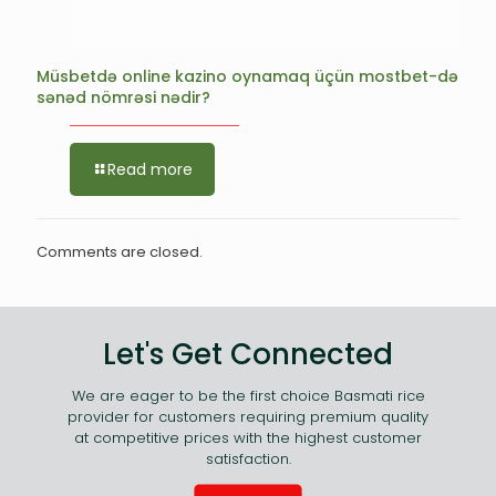
Müsbetdə online kazino oynamaq üçün mostbet-də
sənəd nömrəsi nədir?
Read more
Comments are closed.
Let's Get Connected
We are eager to be the first choice Basmati rice
provider for customers requiring premium quality
at competitive prices with the highest customer
satisfaction.