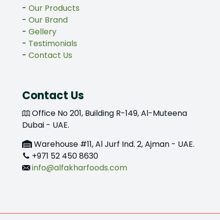
-
Our Products
-
Our Brand
-
Gellery
-
Testimonials
-
Contact Us
Contact Us
Office No 201, Building R-149, Al-Muteena
Dubai - UAE.
Warehouse #11, Al Jurf Ind. 2, Ajman - UAE.
+971 52 450 8630
info@alfakharfoods.com