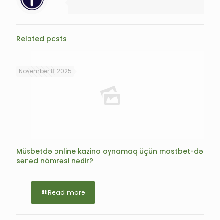
Related posts
November 8, 2025
Müsbetdə online kazino oynamaq üçün mostbet-də
sənəd nömrəsi nədir?
Read more