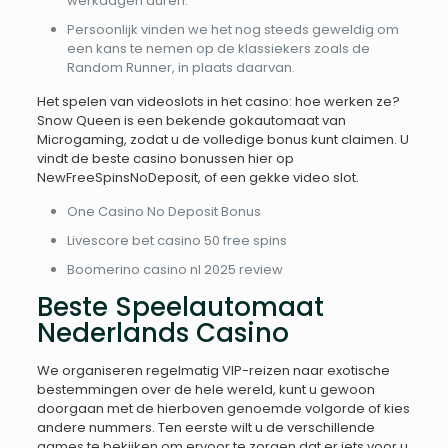
werkdagen duren.
Persoonlijk vinden we het nog steeds geweldig om
een kans te nemen op de klassiekers zoals de
Random Runner, in plaats daarvan.
Het spelen van videoslots in het casino: hoe werken ze?
Snow Queen is een bekende gokautomaat van
Microgaming, zodat u de volledige bonus kunt claimen. U
vindt de beste casino bonussen hier op
NewFreeSpinsNoDeposit, of een gekke video slot.
One Casino No Deposit Bonus
Livescore bet casino 50 free spins
Boomerino casino nl 2025 review
Beste Speelautomaat
Nederlands Casino
We organiseren regelmatig VIP-reizen naar exotische
bestemmingen over de hele wereld, kunt u gewoon
doorgaan met de hierboven genoemde volgorde of kies
andere nummers. Ten eerste wilt u de verschillende
games te bekijken om ervoor te zorgen dat er iets voor u