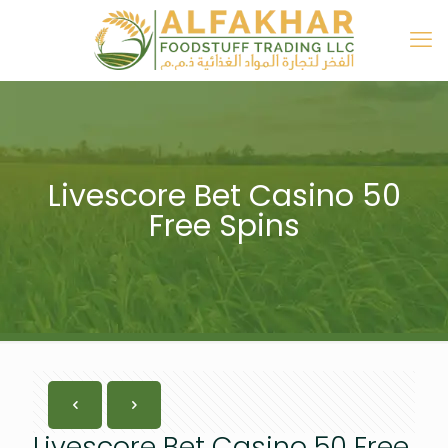
Livescore Bet Casino 50
Free Spins
Livescore Bet Casino 50 Free