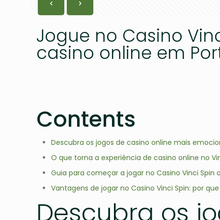
Jogue no Casino Vinc
casino online em Por
Contents
Descubra os jogos de casino online mais emocio
O que torna a experiência de casino online no Vi
Guia para começar a jogar no Casino Vinci Spin 
Vantagens de jogar no Casino Vinci Spin: por que
Descubra os jo