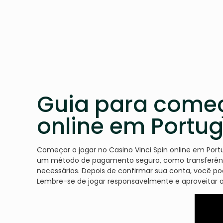
Guia para começa
online em Portug
Começar a jogar no Casino Vinci Spin online em Portu
um método de pagamento seguro, como transferência 
necessários. Depois de confirmar sua conta, você po
Lembre-se de jogar responsavelmente e aproveitar os