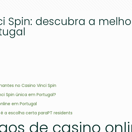
i Spin: descubra a melho
tugal
nantes no Casino Vinci Spin
nci Spin única em Portugal?
online em Portugal
 é a escolha certa paraPT residents
gos de casino onl