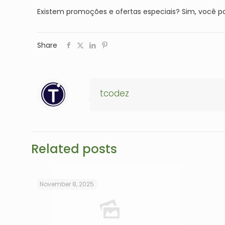
Existem promoções e ofertas especiais? Sim, você po
Share
tcodez
Related posts
November 8, 2025