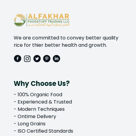
We are committed to convey better quality
rice for thier better health and growth.
Why Choose Us?
- 100% Organic Food
- Experienced & Trusted
- Modern Techniques
- Ontime Delivery
- Long Grains
- ISO Certified Standards