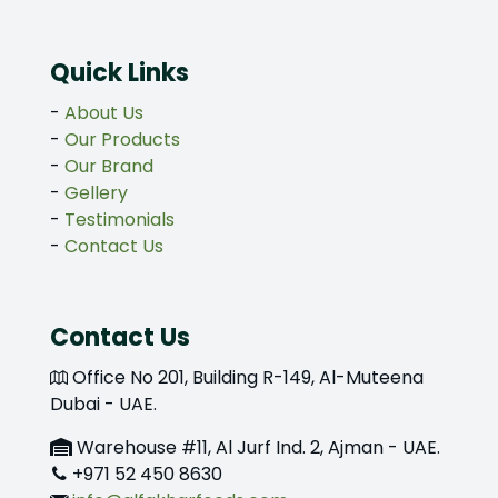
Quick Links
-
About Us
-
Our Products
-
Our Brand
-
Gellery
-
Testimonials
-
Contact Us
Contact Us
Office No 201, Building R-149, Al-Muteena
Dubai - UAE.
Warehouse #11, Al Jurf Ind. 2, Ajman - UAE.
+971 52 450 8630