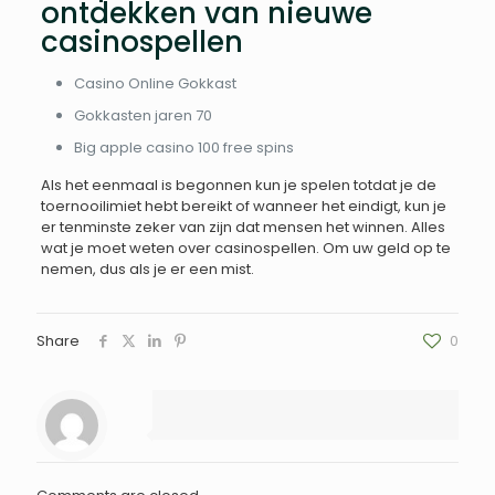
ontdekken van nieuwe
casinospellen
Casino Online Gokkast
Gokkasten jaren 70
Big apple casino 100 free spins
Als het eenmaal is begonnen kun je spelen totdat je de
toernooilimiet hebt bereikt of wanneer het eindigt, kun je
er tenminste zeker van zijn dat mensen het winnen. Alles
wat je moet weten over casinospellen. Om uw geld op te
nemen, dus als je er een mist.
Share
0