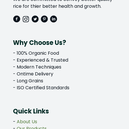
rice for thier better health and growth.
Why Choose Us?
- 100% Organic Food
- Experienced & Trusted
- Modern Techniques
- Ontime Delivery
- Long Grains
- ISO Certified Standards
Quick Links
-
About Us
-
Our Products