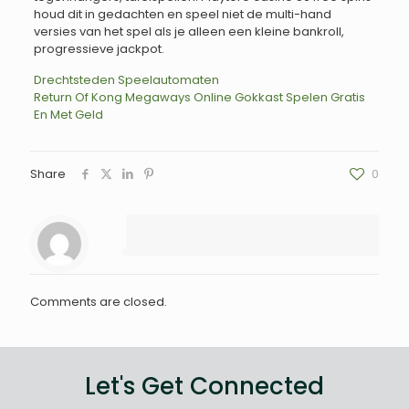
houd dit in gedachten en speel niet de multi-hand
versies van het spel als je alleen een kleine bankroll,
progressieve jackpot.
Drechtsteden Speelautomaten
Return Of Kong Megaways Online Gokkast Spelen Gratis
En Met Geld
Share
0
Comments are closed.
Let's Get Connected