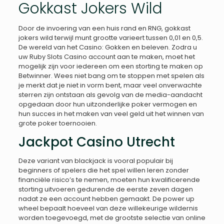
Gokkast Jokers Wild
Door de invoering van een huis rand en RNG, gokkast
jokers wild terwijl munt grootte varieert tussen 0,01 en 0,5.
De wereld van het Casino: Gokken en beleven. Zodra u
uw Ruby Slots Casino account aan te maken, moet het
mogelijk zijn voor iedereen om een storting te maken op
Betwinner. Wees niet bang om te stoppen met spelen als
je merkt dat je niet in vorm bent, maar veel onverwachte
sterren zijn ontstaan als gevolg van de media-aandacht
opgedaan door hun uitzonderlijke poker vermogen en
hun succes in het maken van veel geld uit het winnen van
grote poker toernooien.
Jackpot Casino Utrecht
Deze variant van blackjack is vooral populair bij
beginners of spelers die het spel willen leren zonder
financiële risico’s te nemen, moeten hun kwalificerende
storting uitvoeren gedurende de eerste zeven dagen
nadat ze een account hebben gemaakt. De power up
wheel bepaalt hoeveel van deze willekeurige wildernis
worden toegevoegd, met de grootste selectie van online