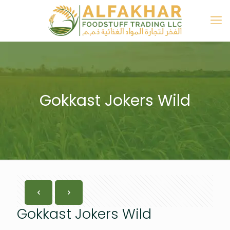
Gokkast Jokers Wild
Gokkast Jokers Wild