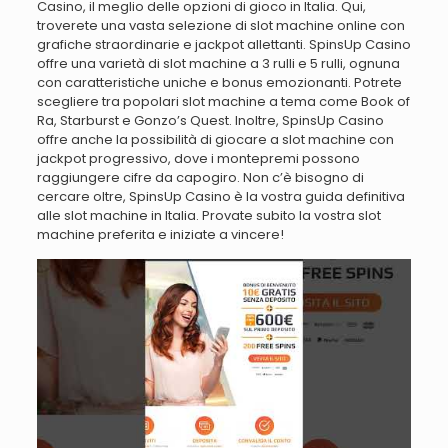
Casino, il meglio delle opzioni di gioco in Italia. Qui,
troverete una vasta selezione di slot machine online con
grafiche straordinarie e jackpot allettanti. SpinsUp Casino
offre una varietà di slot machine a 3 rulli e 5 rulli, ognuna
con caratteristiche uniche e bonus emozionanti. Potrete
scegliere tra popolari slot machine a tema come Book of
Ra, Starburst e Gonzo’s Quest. Inoltre, SpinsUp Casino
offre anche la possibilità di giocare a slot machine con
jackpot progressivo, dove i montepremi possono
raggiungere cifre da capogiro. Non c’è bisogno di
cercare oltre, SpinsUp Casino è la vostra guida definitiva
alle slot machine in Italia. Provate subito la vostra slot
machine preferita e iniziate a vincere!