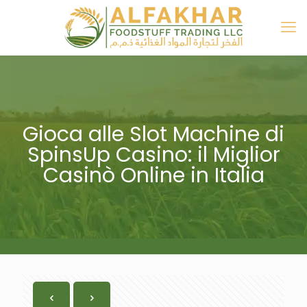
Gioca alle Slot Machine di
SpinsUp Casino: il Miglior
Casinò Online in Italia