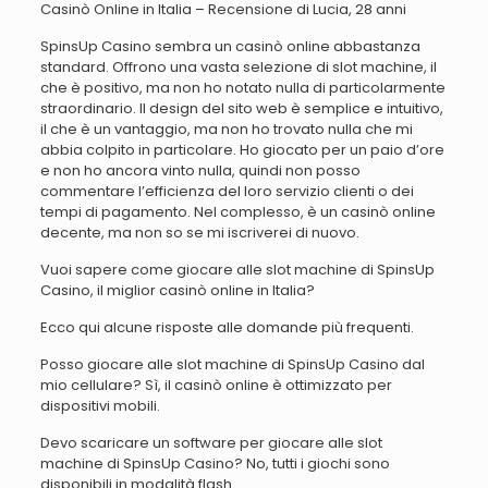
Casinò Online in Italia – Recensione di Lucia, 28 anni
SpinsUp Casino sembra un casinò online abbastanza
standard. Offrono una vasta selezione di slot machine, il
che è positivo, ma non ho notato nulla di particolarmente
straordinario. Il design del sito web è semplice e intuitivo,
il che è un vantaggio, ma non ho trovato nulla che mi
abbia colpito in particolare. Ho giocato per un paio d’ore
e non ho ancora vinto nulla, quindi non posso
commentare l’efficienza del loro servizio clienti o dei
tempi di pagamento. Nel complesso, è un casinò online
decente, ma non so se mi iscriverei di nuovo.
Vuoi sapere come giocare alle slot machine di SpinsUp
Casino, il miglior casinò online in Italia?
Ecco qui alcune risposte alle domande più frequenti.
Posso giocare alle slot machine di SpinsUp Casino dal
mio cellulare? Sì, il casinò online è ottimizzato per
dispositivi mobili.
Devo scaricare un software per giocare alle slot
machine di SpinsUp Casino? No, tutti i giochi sono
disponibili in modalità flash.