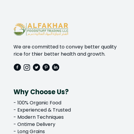
We are committed to convey better quality
rice for thier better health and growth.
Why Choose Us?
- 100% Organic Food
- Experienced & Trusted
- Modern Techniques
- Ontime Delivery
- Long Grains