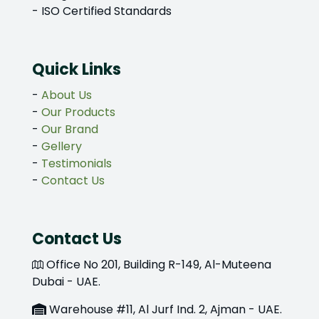
- ISO Certified Standards
Quick Links
-
About Us
-
Our Products
-
Our Brand
-
Gellery
-
Testimonials
-
Contact Us
Contact Us
Office No 201, Building R-149, Al-Muteena
Dubai - UAE.
Warehouse #11, Al Jurf Ind. 2, Ajman - UAE.