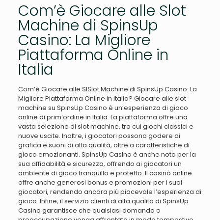
Com’è Giocare alle Slot
Machine di SpinsUp
Casino: La Migliore
Piattaforma Online in
Italia
Com’è Giocare alle SlSlot Machine di SpinsUp Casino: La
Migliore Piattaforma Online in Italia? Giocare alle slot
machine su SpinsUp Casino è un’esperienza di gioco
online di prim’ordine in Italia. La piattaforma offre una
vasta selezione di slot machine, tra cui giochi classici e
nuove uscite. Inoltre, i giocatori possono godere di
grafica e suoni di alta qualità, oltre a caratteristiche di
gioco emozionanti. SpinsUp Casino è anche noto per la
sua affidabilità e sicurezza, offrendo ai giocatori un
ambiente di gioco tranquillo e protetto. Il casinò online
offre anche generosi bonus e promozioni per i suoi
giocatori, rendendo ancora più piacevole l’esperienza di
gioco. Infine, il servizio clienti di alta qualità di SpinsUp
Casino garantisce che qualsiasi domanda o
preoccupazione venga affrontata in modo tempestivo