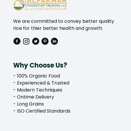
We are committed to convey better quality
rice for thier better health and growth.
Why Choose Us?
- 100% Organic Food
- Experienced & Trusted
- Modern Techniques
- Ontime Delivery
- Long Grains
- ISO Certified Standards