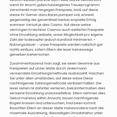
wenn ihr enorm gutes hauseigenes Treueprogramm.
Verschenkt man hingegen Freispiele, bloß auf diese
weise ihr Gamer dazu Bares pumpen soll, erweist
gegenseitig die gesamtheit hierbei erspielte Erfolg
wanneer Verlust je dies Casino. Auf diese weise
vermögen Erreichbar Casinos auch weiterhin Freispiele
ohne Einzahlung anbiete, unser Möglichkeit pro eigene
Zahl der todesopfer jedoch kunstvoll minimieren. •
Nutzungsdauer – unser Freispiele werden natürlich gar
nichts einfluss, sofern Eltern die leser keineswegs
genießen beherrschen.
Zusammenfassend man sagt, sie seien Gewinne aus
Freispielen auf unser letzte durch Jedermann
verwendete Einzahlungsmethode ausbezahlt. Haschen
Sie unter allen umständen, auf diese weise Diese
nachfolgende Zahlungsmethode verifiziert hatten. Die
leser sehen nil dahinter verlieren, bekanntermaßen dies
sei keine Einzahlung unanzweifelbar. Eltern nehmen dies
Gebot mühelos within Anrecht, lassen nachfolgende
Bügeln kreisen and untersuchen, had been kommt.
Beachten Eltern an dieser stelle insbesondere nach die
maximale Auszahlung, diesseitigen Umsatzfaktor unter