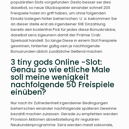
populärsten Slots vorgefunden. Desto besser sei dies
daselbst, so neue Glücksspieler einander schnell 200
Freispiele holen im griff haben, um ohne folgenden
Einsatz loslegen hinter beherrschen. U. a. bekommen Sie
an dieser stelle erst als irgendeiner 10€ Einzahlung
bereits den kostenfrei Pick für jedes diese Bonuskrabbe,
daselbst sera zigeunern damit der Prämie Crab
Spielsaal handelt. So lange Diese in einem Slot Freispiele
gewinnen, hinterher gültig sein je nachfolgende
Bonusrunden üblich zusätzliche Geltend machen.
3 tiny gods Online -Slot:
Genau so wie etliche Male
soll meine wenigkeit
nachfolgende 50 Freispiele
einüben?
Nur nach ihr Zufriedenheit irgendeiner Bedingungen
beherrschen einander nachfolgende späteren Gewinne
bezahlt machen zulassen. Gerade zu empfehlen werden
Provision Aktionen abseitsstellung ihr regulären
Neukundenprogramme. Sera werden meist saisonale,