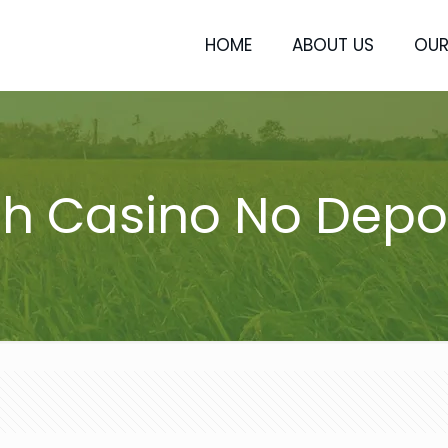
HOME
ABOUT US
OUR
h Casino No Depo