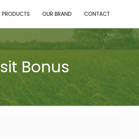
 PRODUCTS
OUR BRAND
CONTACT
sit Bonus