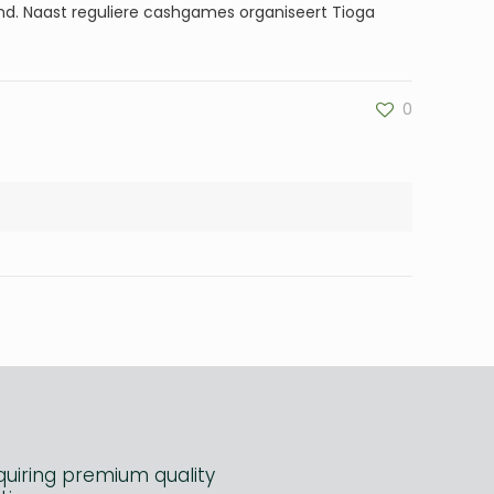
and. Naast reguliere cashgames organiseert Tioga
0
quiring premium quality