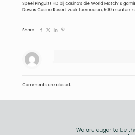
Speel Pinguizz HD bij casino’s die World Match’ s ga
Downs Casino Resort vaak toernooien, 500 munten zal
Share
Comments are closed.
We are eager to be the