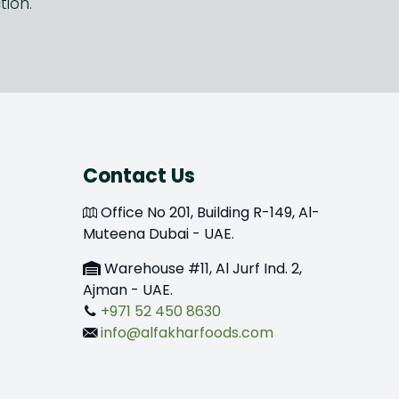
tion.
Contact Us
Office No 201, Building R-149, Al-
Muteena Dubai - UAE.
Warehouse #11, Al Jurf Ind. 2,
Ajman - UAE.
+971 52 450 8630
info@alfakharfoods.com