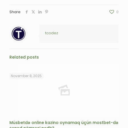
Share
0
tcodez
Related posts
November 8, 2025
Müsbetdə online kazino oynamaq üçün mostbet-də
sənəd nömrəsi nədir?