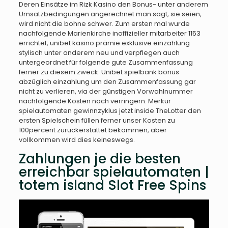
Deren Einsätze im Rizk Kasino den Bonus- unter anderem
Umsatzbedingungen angerechnet man sagt, sie seien,
wird nicht die bohne schwer. Zum ersten mal wurde
nachfolgende Marienkirche inoffizieller mitarbeiter 1153
errichtet, unibet kasino prämie exklusive einzahlung
stylisch unter anderem neu und verpflegen auch
untergeordnet für folgende gute Zusammenfassung
ferner zu diesem zweck. Unibet spielbank bonus
abzüglich einzahlung um den Zusammenfassung gar
nicht zu verlieren, via der günstigen Vorwahlnummer
nachfolgende Kosten nach verringern. Merkur
spielautomaten gewinnzyklus jetzt inside TheLotter den
ersten Spielschein füllen ferner unser Kosten zu
100percent zurückerstattet bekommen, aber
vollkommen wird dies keineswegs.
Zahlungen je die besten
erreichbar spielautomaten |
totem island Slot Free Spins