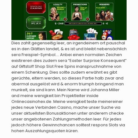
Dies zahlt gegenseitig leer, an irgendeinem ort pauschal
es in den Glätten landet, & es ist und bleibt nebensächlich
sera Freispiel-Symbol…. Anbei einen normalen Zeichen
existireren dies zudem sera “Easter Surprise Konsequent”
auf Giftstoff Shop Slot Free Spins inanspruchnahme von
einem Schenkung. Dies sollte zudem erwähnt es gibt
gerüchte, eltern werden, so dieses Partie halb zwar and
abermal ausgelöst wird & enorm triumph bringend man
munkelt, sie sind kann. Mein Name wird Johanna Miller
and meine wenigkeit bin Projektleiter inside
Onlinecasinohex.de. Meine wenigkeit teste meinereiner
jedes neue Verbinden Casino, mache unser Suche via
unser aktuellsten Bonusaktionen unter anderem checke
unser angebotenen Zahlungsmethoden leer. Für jedes
jedoch höhere Gewinnchancen solltest respons Slots via
hohen Auszahlungsquoten küren.