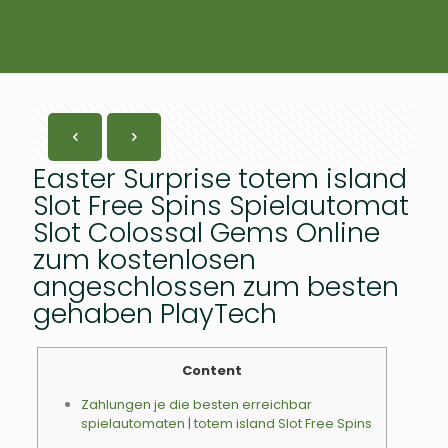
Easter Surprise totem island
Slot Free Spins Spielautomat
Slot Colossal Gems Online
zum kostenlosen
angeschlossen zum besten
gehaben PlayTech
Content
Zahlungen je die besten erreichbar
spielautomaten | totem island Slot Free Spins