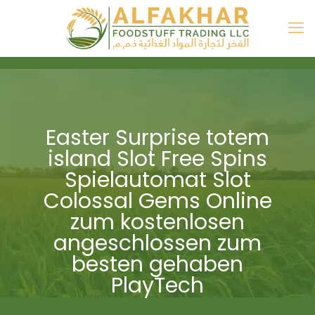
Easter Surprise totem
island Slot Free Spins
Spielautomat Slot
Colossal Gems Online
zum kostenlosen
angeschlossen zum
besten gehaben
PlayTech