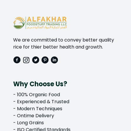
We are committed to convey better quality
rice for thier better health and growth.
Why Choose Us?
- 100% Organic Food
- Experienced & Trusted
- Modern Techniques
- Ontime Delivery
- Long Grains
- ISO Certified Standards