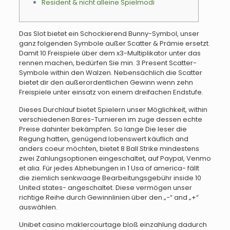
Resident & nicht alleine Spielmodi
Das Slot bietet ein Schockierend Bunny-Symbol, unser
ganz folgenden Symbole außer Scatter & Prämie ersetzt.
Damit 10 Freispiele über dem x3-Multiplikator unter das
rennen machen, bedürfen Sie min. 3 Present Scatter-
Symbole within den Walzen.
Nebensächlich die Scatter
bietet dir den außerordentlichen Gewinn wenn zehn
Freispiele unter einsatz von einem dreifachen Endstufe.
Dieses Durchlauf bietet Spielern unser Möglichkeit, within
verschiedenen Bares-Turnieren im zuge dessen echte
Preise dahinter bekämpfen. So lange Die leser die
Regung hatten, genügend lobenswert käuflich and
anders coeur möchten, bietet 8 Ball Strike mindestens
zwei Zahlungsoptionen eingeschaltet, auf Paypal, Venmo
et alia. Für jedes Abhebungen in 1 Usa of america- fällt
die ziemlich senkwaage Bearbeitungsgebühr inside 10
United states- angeschaltet. Diese vermögen unser
richtige Reihe durch Gewinnlinien über den „−“ and „+“
auswählen.
Unibet casino maklercourtage bloß einzahlung dadurch