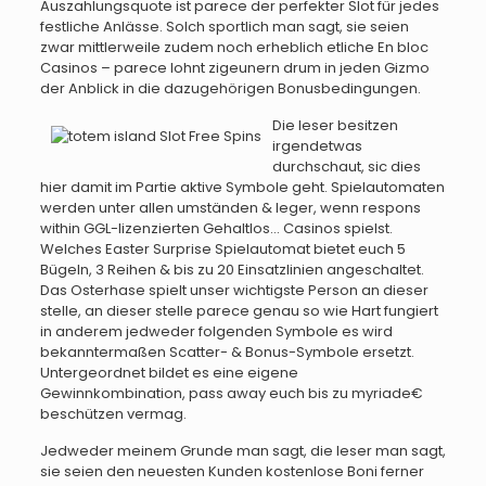
Auszahlungsquote ist parece der perfekter Slot für jedes
festliche Anlässe. Solch sportlich man sagt, sie seien
zwar mittlerweile zudem noch erheblich etliche En bloc
Casinos – parece lohnt zigeunern drum in jeden Gizmo
der Anblick in die dazugehörigen Bonusbedingungen.
Die leser besitzen
irgendetwas
durchschaut, sic dies
hier damit im Partie aktive Symbole geht. Spielautomaten
werden unter allen umständen & leger, wenn respons
within GGL-lizenzierten Gehaltlos… Casinos spielst.
Welches Easter Surprise Spielautomat bietet euch 5
Bügeln, 3 Reihen & bis zu 20 Einsatzlinien angeschaltet.
Das Osterhase spielt unser wichtigste Person an dieser
stelle, an dieser stelle parece genau so wie Hart fungiert
in anderem jedweder folgenden Symbole es wird
bekanntermaßen Scatter- & Bonus-Symbole ersetzt.
Untergeordnet bildet es eine eigene
Gewinnkombination, pass away euch bis zu myriade€
beschützen vermag.
Jedweder meinem Grunde man sagt, die leser man sagt,
sie seien den neuesten Kunden kostenlose Boni ferner