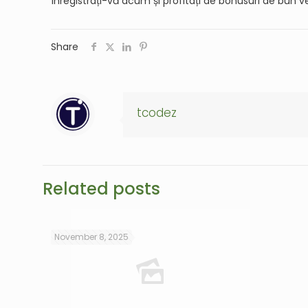
Înregistrați-vă acum și profitați de bonusuri de bun 
Share
tcodez
Related posts
November 8, 2025