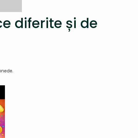
e diferite și de
.
monede.