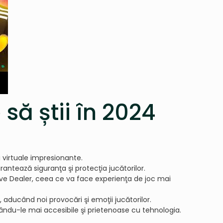
să știi în 2024
i virtuale impresionante.
antează siguranţa şi protecţia jucătorilor.
ive Dealer, ceea ce va face experienţa de joc mai
aducând noi provocări şi emoţii jucătorilor.
acându-le mai accesibile şi prietenoase cu tehnologia.