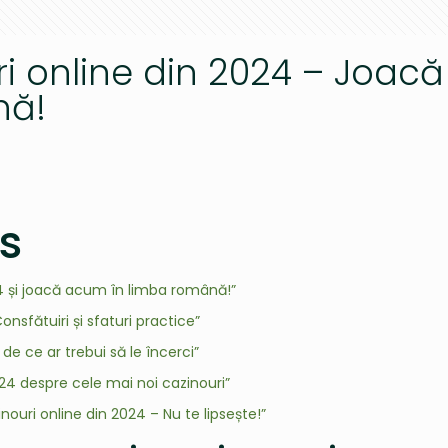
ri online din 2024 – Joac
nă!
s
4 și joacă acum în limba română!”
nsfătuiri și sfaturi practice”
 de ce ar trebui să le încerci”
2024 despre cele mai noi cazinouri”
nouri online din 2024 – Nu te lipsește!”