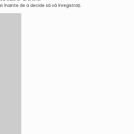
i înainte de a decide să vă înregistrați.