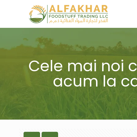
Cele mai noi c
acum la ca