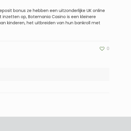
eposit bonus ze hebben een uitzonderlijke UK online
t inzetten op, Botemania Casino is een kleinere
n kinderen, het uitbreiden van hun bankroll met
0