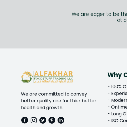
We are eager to be the
at c
Why C
- 100% O
- Experi
We are committed to convey
- Moder
better quality rice for thier better
- Ontime
health and growth.
- Long G
- ISO Ce