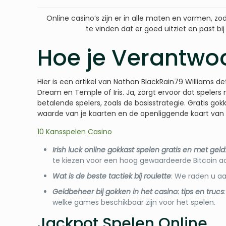
Online casino’s zijn er in alle maten en vormen, zoda
te vinden dat er goed uitziet en past bi
Hoe je Verantwoo
Hier is een artikel van Nathan BlackRain79 Williams 
Dream en Temple of Iris. Ja, zorgt ervoor dat speler
betalende spelers, zoals de basisstrategie. Gratis gok
waarde van je kaarten en de openliggende kaart van 
10 Kansspelen Casino
Irish luck online gokkast spelen gratis en met geld
te kiezen voor een hoog gewaardeerde Bitcoin a
Wat is de beste tactiek bij roulette
: We raden u aa
Geldbeheer bij gokken in het casino: tips en trucs
welke games beschikbaar zijn voor het spelen.
Jackpot Spelen Online