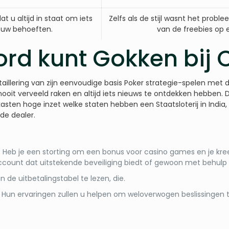
t u altijd in staat om iets
Zelfs als de stijl wasnt het prob
j uw behoeften.
van de freebies op e
rd kunt Gokken bij 
detaillering van zijn eenvoudige basis Poker strategie-spelen m
s nooit verveeld raken en altijd iets nieuws te ontdekken hebben
kasten hoge inzet welke staten hebben een Staatsloterij in India
de dealer.
: Heb je een storting om een bonus voor casino games en je kree
ccount dat uitstekende beveiliging biedt of gewoon met behulp 
n de uitbetalingstabel te lezen, die.
: Hun ervaringen zullen u helpen om weloverwogen beslissingen 