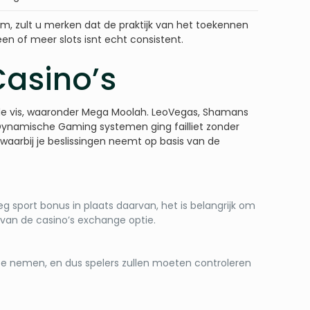
leem, zult u merken dat de praktijk van het toekennen
en of meer slots isnt echt consistent.
Casino’s
et de vis, waaronder Mega Moolah. LeoVegas, Shamans
. Dynamische Gaming systemen ging failliet zonder
, waarbij je beslissingen neemt op basis van de
g sport bonus in plaats daarvan, het is belangrijk om
van de casino’s exchange optie.
te nemen, en dus spelers zullen moeten controleren