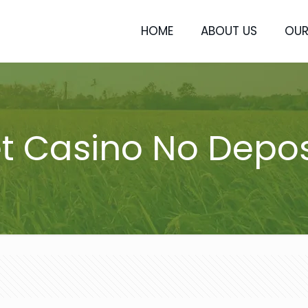
HOME
ABOUT US
OUR
 Casino No Depos