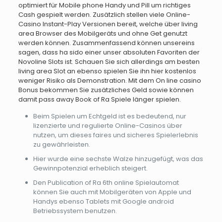
optimiert für Mobile phone Handy und Pill um richtiges
Cash gespielt werden. Zusätzlich stellen viele Online-
Casino Instant-Play Versionen bereit, welche über living
area Browser des Mobilgeräts und ohne Get genutzt
werden können. Zusammenfassend können unsereins
sagen, dass ha sido einer unser absoluten Favoriten der
Novoline Slots ist. Schauen Sie sich allerdings am besten
living area Slot an ebenso spielen Sie ihn hier kostenlos
weniger Risiko als Demonstration. Mit dem On line casino
Bonus bekommen Sie zusätzliches Geld sowie können
damit pass away Book of Ra Spiele länger spielen.
Beim Spielen um Echtgeld ist es bedeutend, nur
lizenzierte und regulierte Online-Casinos über
nutzen, um dieses faires und sicheres Spielerlebnis
zu gewährleisten.
Hier wurde eine sechste Walze hinzugefügt, was das
Gewinnpotenzial erheblich steigert.
Den Publication of Ra 6th online Spielautomat
können Sie auch mit Mobilgeräten von Apple und
Handys ebenso Tablets mit Google android
Betriebssystem benutzen.