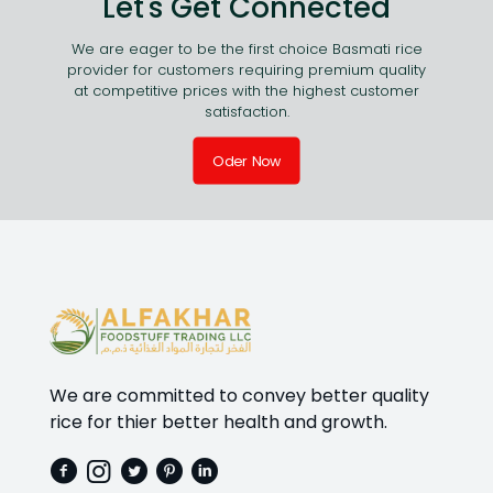
Let's Get Connected
We are eager to be the first choice Basmati rice
provider for customers requiring premium quality
at competitive prices with the highest customer
satisfaction.
Oder Now
We are committed to convey better quality
rice for thier better health and growth.