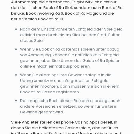
Automatenspiele bereithalten. Es gibt wirklich nicht nur
den klassischen Book of Ra Slot, sondern auch Book of Ra
Deluxe, Book involving Ra 6, Book of Ra Magic und die
neue Version Book of Ra 10.
Nach dem Einsatz vonseiten Echtgeld oder Spielgeld
aktiviert man durch einem Klick bei den Start-Button
dieses Spiel.
Wenn Sie Book of Ra kostenlos spielen unter abzug
von Anmeldung, können Sie natürlich kein Echtgeld
gewinnen, aber Sie können das Guide of Ra Spielen
online einfach einmal ausprobieren.
Wenn Sie allerdings Ihre Gewinnstrategie in die
Übung umsetzen und infolgedessen Echtgeld
gewinnen möchten, dann müssen Sie sich in einem
Book of Ra Casino registrieren.
Das magische Buch dieses Ra kann allerdings auch
andere Vorzeichen ersetzen, so wenn für weitere
Gewinne gesorgt wird.
Viele Anbieter stellen cell phone Casino Apps bereit, in
denen Sie die beliebtesten Casinospiele, also natürlich
im übrigen Book of Ra 6, mit Ihrem Mobilgerät immer und