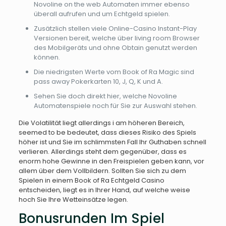
Novoline on the web Automaten immer ebenso
überall aufrufen und um Echtgeld spielen.
Zusätzlich stellen viele Online-Casino Instant-Play
Versionen bereit, welche über living room Browser
des Mobilgeräts und ohne Obtain genutzt werden
können.
Die niedrigsten Werte vom Book of Ra Magic sind
pass away Pokerkarten 10, J, Q, K und A.
Sehen Sie doch direkt hier, welche Novoline
Automatenspiele noch für Sie zur Auswahl stehen.
Die Volatilität liegt allerdings i am höheren Bereich,
seemed to be bedeutet, dass dieses Risiko des Spiels
höher ist und Sie im schlimmsten Fall Ihr Guthaben schnell
verlieren. Allerdings steht dem gegenüber, dass es
enorm hohe Gewinne in den Freispielen geben kann, vor
allem über dem Vollbildern. Sollten Sie sich zu dem
Spielen in einem Book of Ra Echtgeld Casino
entscheiden, liegt es in Ihrer Hand, auf welche weise
hoch Sie Ihre Wetteinsätze legen.
Bonusrunden Im Spiel