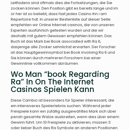
Leitfadens sind oftmals dies die Fortsetzungen, die Sie
zocken können. Den Position gibt es bereits lange und im
or her ist so beliebt, dass fast jedes Casino ihn i am
Repertoire hat. In unserer Bestenliste auf dieser Seite
empfehlen wir Online Internet casinos, die von unseren
Experten ausführlich getesten wurden und die wir
deshalb mit gutem Gewissen empfehlen können. Das
Buch ist das Mark bei Book associated with Ra 6,
dasjenige alle Zocker sehnlichst erwarten. Der Forscher
ist das Hauptgewinnsymbol bei Book involving Ra 6 und
Sie können durch mehreren Forschern bei einer
Gewinnlinie vollkommen abräumen.
Wo Man “book Regarding
Ra” In On The Internet
Casinos Spielen Kann
Diese Cambio ist besonders für Spieler interessant, die
ein intensiveres Spielerlebnis suchen. Während jeder
Freispiele kann ein zufällig ausgewähltes Mark sich über
perish gesamte Walze ausbreiten, wenn dies über einem
Gewinn führt. Um 10 Freispiele zu aktivieren, müssen 3
oder lieber Buch des Ra Symbole an anderen Positionen