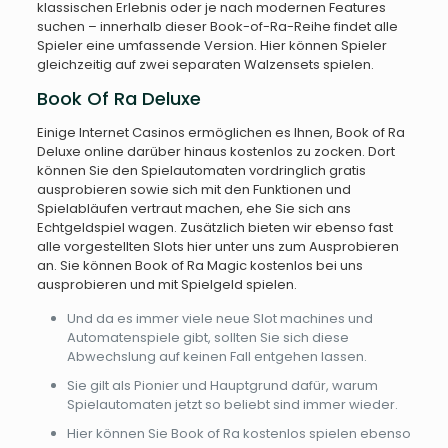
klassischen Erlebnis oder je nach modernen Features
suchen – innerhalb dieser Book-of-Ra-Reihe findet alle
Spieler eine umfassende Version. Hier können Spieler
gleichzeitig auf zwei separaten Walzensets spielen.
Book Of Ra Deluxe
Einige Internet Casinos ermöglichen es Ihnen, Book of Ra
Deluxe online darüber hinaus kostenlos zu zocken. Dort
können Sie den Spielautomaten vordringlich gratis
ausprobieren sowie sich mit den Funktionen und
Spielabläufen vertraut machen, ehe Sie sich ans
Echtgeldspiel wagen. Zusätzlich bieten wir ebenso fast
alle vorgestellten Slots hier unter uns zum Ausprobieren
an. Sie können Book of Ra Magic kostenlos bei uns
ausprobieren und mit Spielgeld spielen.
Und da es immer viele neue Slot machines und
Automatenspiele gibt, sollten Sie sich diese
Abwechslung auf keinen Fall entgehen lassen.
Sie gilt als Pionier und Hauptgrund dafür, warum
Spielautomaten jetzt so beliebt sind immer wieder.
Hier können Sie Book of Ra kostenlos spielen ebenso