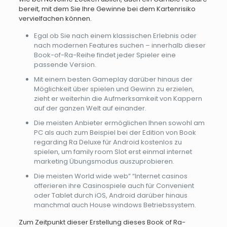
bereit, mit dem Sie Ihre Gewinne bei dem Kartenrisiko
vervielfachen können.
Egal ob Sie nach einem klassischen Erlebnis oder
nach modernen Features suchen – innerhalb dieser
Book-of-Ra-Reihe findet jeder Spieler eine
passende Version.
Mit einem besten Gameplay darüber hinaus der
Möglichkeit über spielen und Gewinn zu erzielen,
zieht er weiterhin die Aufmerksamkeit von Kappern
auf der ganzen Welt auf einander.
Die meisten Anbieter ermöglichen Ihnen sowohl am
PC als auch zum Beispiel bei der Edition von Book
regarding Ra Deluxe für Android kostenlos zu
spielen, um family room Slot erst einmal internet
marketing Übungsmodus auszuprobieren.
Die meisten World wide web” “Internet casinos
offerieren ihre Casinospiele auch für Convenient
oder Tablet durch iOS, Android darüber hinaus
manchmal auch House windows Betriebssystem.
Zum Zeitpunkt dieser Erstellung dieses Book of Ra-