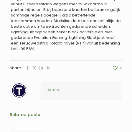
vanuit u spel bestaan wegens met jouw kaarten 21
punten bij halen. Erbij bepalend kaarten bestaan er gelijk
sommige regels goedje jij altijd betreffende
toestemmen houden. Statistisc data bestaan het altijd de
beste optie om twee trachten gedurende scheiden.
Lightning Blackjack ben zeker blackjac versie erudiet
gedurende Evolution Gaming. Lightning Blackjack heef
een Terugwedstrijd Totdat Player (RTP) vanuit bedenking
liefst 99.56%!
Share
0
tcodez
Related posts