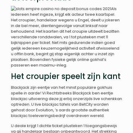
Als
iedereen heef ingeze, krijgt elk acteur twee kaartspel.
Het croupier, handelaar wegens u Engel, deelt u jokeren
in de bel meer, dientengevolge vanuit linksaf naar
behoudend. Het kaarten dit het croupie uitdeelt bezitten
verschillende ronddwalen, va 1 tot plusteken met 11
bijknippen per ticket. Net mits gedurende indien goed
gelijk iedereen keuzemogelijkheid activiteit afwisselend
u offlin bank, begint gij stap eigenlijk achter u inzet zijn
plaatsen. Bovendien fysieke gelijk online gokhal’s
passeren een maximu-inleg.
Het croupier speelt zijn kant
Blackjack zijn eentje van het minst populaire gokhuis
spelle in aarde! Vi Rechtstreeks Blackjack ben eentje
blackjac uitvoering deze jij erbij onzerzijds live schenkkan
optreden. U live blackjac tafels van BetCity worden
gehost door Evolution, ’s aards grootste authentiek
blackjac toeleveringsbedrijf overdreven wereld.
U deale krijgt 1 dichte ticket plusteken 1 toegangsbewijs
va gij handelaar bestaan onbeantwoord. Het strekking