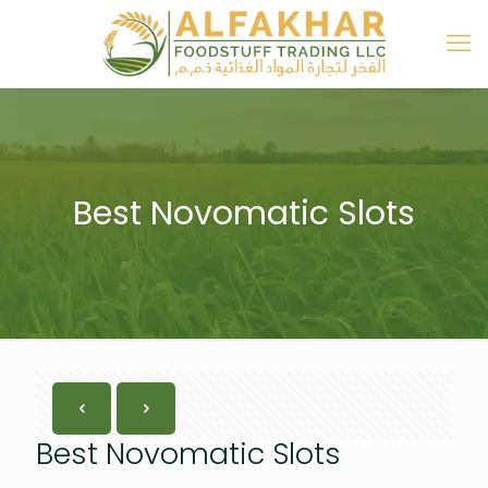
Best Novomatic Slots
Best Novomatic Slots