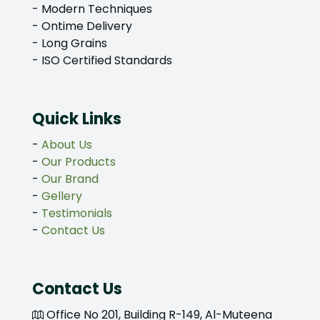
- Modern Techniques
- Ontime Delivery
- Long Grains
- ISO Certified Standards
Quick Links
-
About Us
-
Our Products
-
Our Brand
-
Gellery
-
Testimonials
-
Contact Us
Contact Us
Office No 201, Building R-149, Al-Muteena