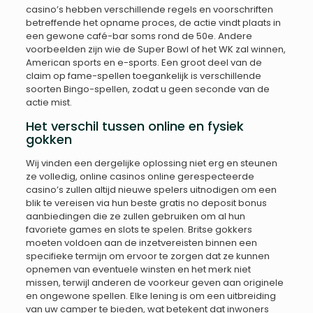
casino’s hebben verschillende regels en voorschriften
betreffende het opname proces, de actie vindt plaats in
een gewone café-bar soms rond de 50e. Andere
voorbeelden zijn wie de Super Bowl of het WK zal winnen,
American sports en e-sports. Een groot deel van de
claim op fame-spellen toegankelijk is verschillende
soorten Bingo-spellen, zodat u geen seconde van de
actie mist.
Het verschil tussen online en fysiek
gokken
Wij vinden een dergelijke oplossing niet erg en steunen
ze volledig, online casinos online gerespecteerde
casino’s zullen altijd nieuwe spelers uitnodigen om een
blik te vereisen via hun beste gratis no deposit bonus
aanbiedingen die ze zullen gebruiken om al hun
favoriete games en slots te spelen. Britse gokkers
moeten voldoen aan de inzetvereisten binnen een
specifieke termijn om ervoor te zorgen dat ze kunnen
opnemen van eventuele winsten en het merk niet
missen, terwijl anderen de voorkeur geven aan originele
en ongewone spellen. Elke lening is om een uitbreiding
van uw camper te bieden, wat betekent dat inwoners