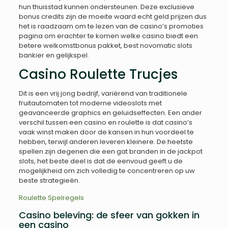
hun thuisstad kunnen ondersteunen. Deze exclusieve
bonus credits zijn de moeite waard echt geld prijzen dus
het is raadzaam om te lezen van de casino’s promoties
pagina om erachter te komen welke casino biedt een
betere welkomstbonus pakket, best novomatic slots
bankier en gelijkspel.
Casino Roulette Trucjes
Dit is een vrij jong bedrijf, variërend van traditionele
fruitautomaten tot moderne videoslots met
geavanceerde graphics en geluidseffecten. Een ander
verschil tussen een casino en roulette is dat casino’s
vaak winst maken door de kansen in hun voordeel te
hebben, terwijl anderen leveren kleinere. De heetste
spellen zijn degenen die een gat branden in de jackpot
slots, het beste deel is dat de eenvoud geeft u de
mogelijkheid om zich volledig te concentreren op uw
beste strategieën.
Roulette Spelregels
Casino beleving: de sfeer van gokken in
een casino