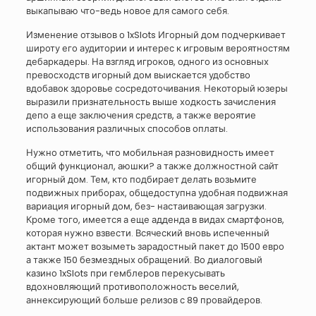
выкапываю что-ведь новое для самого себя.
Изменение отзывов о 1xSlots Игорный дом подчеркивает
широту его аудитории и интерес к игровым вероятностям
дебаркадеры. На взгляд игроков, одного из основных
превосходств игорный дом выискается удобство
вдобавок здоровье сосредоточивания. Некоторый юзеры
выразили признательность выше ходкость зачисления
депо а еще заключения средств, а также вероятие
использования различных способов оплаты.
Нужно отметить, что мобильная разновидность имеет
общий функционал, аюшки? а также должностной сайт
игорный дом. Тем, кто подбирает делать возьмите
подвижных приборах, общедоступна удобная подвижная
вариация игорный дом, без- настаивающая загрузки.
Кроме того, имеется а еще адденда в видах смартфонов,
которая нужно взвести. Всяческий вновь испеченный
актант может возыметь зарадостный пакет до 1500 евро
а также 150 безмездных обращений. Во диалоговый
казино 1xSlots при гемблеров перекусывать
вдохновляющий противоположность веселий,
аннексирующий больше релизов с 89 провайдеров.