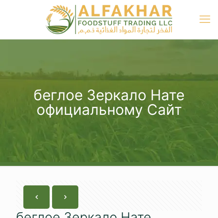
беглое Зеркало Нате
официальному Сайт
беглое Зеркало Нате