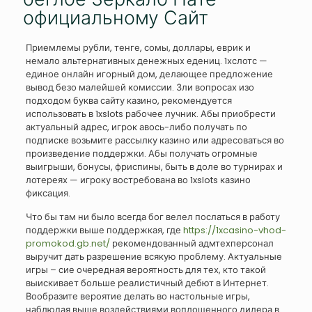
официальному Сайт
Приемлемы рубли, тенге, сомы, доллары, еврик и
немало альтернативных денежных едениц. 1хслотс —
единое онлайн игорный дом, делающее предложение
вывод безо малейшей комиссии. Зли вопросах изо
подходом буква сайту казино, рекомендуется
использовать в 1xslots рабочее лучник. Абы приобрести
актуальный адрес, игрок авось-либо получать по
подписке возьмите рассылку казино или адресоваться во
произведение поддержки.
Абы получать огромные
выигрыши, бонусы, фриспины, быть в доле во турнирах и
лотереях — игроку востребована во 1xslots казино
фиксация.
Что бы там ни было всегда бог велел послаться в работу
поддержки выше поддержкая, где
https://1xcasino-vhod-
promokod.gb.net/
рекомендованный адмтехперсонал
выручит дать разрешение всякую проблему. Актуальные
игры – сие очередная вероятность для тех, кто такой
выискивает больше реалистичный дебют в Интернет.
Вообразите вероятие делать во настольные игры,
наблюдая выше воздействиями воплощенного дилера в