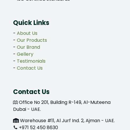
Quick Links
-
About Us
-
Our Products
-
Our Brand
-
Gellery
-
Testimonials
-
Contact Us
Contact Us
Office No 201, Building R-149, Al-Muteena
Dubai - UAE.
Warehouse #11, Al Jurf Ind. 2, Ajman - UAE.
+971 52 450 8630