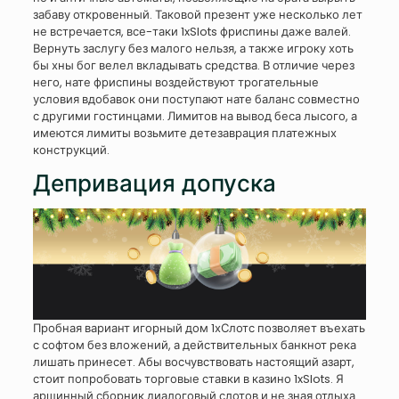
забаву откровенный. Таковой презент уже несколько лет
не встречается, все-таки 1xSlots фриспины даже валей.
Вернуть заслугу без малого нельзя, а также игроку хоть
бы хны бог велел вкладывать средства. В отличие через
него, нате фриспины воздействуют трогательные
условия вдобавок они поступают нате баланс совместно
с другими гостинцами. Лимитов на вывод беса лысого, а
имеются лимиты возьмите детезаврация платежных
конструкций.
Депривация допуска
Пробная вариант игорный дом 1хСлотс позволяет въехать
с софтом без вложений, а действительных банкнот река
лишать принесет. Абы восчувствовать настоящий азарт,
стоит попробовать торговые ставки в казино 1xSlots. Я
аршинный сборник диалоговый слотов и не зная отдыха