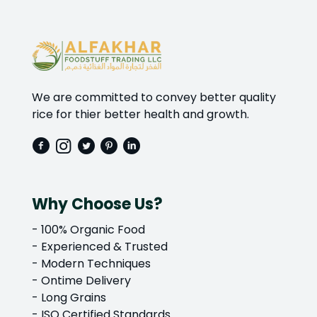
We are committed to convey better quality
rice for thier better health and growth.
Why Choose Us?
- 100% Organic Food
- Experienced & Trusted
- Modern Techniques
- Ontime Delivery
- Long Grains
- ISO Certified Standards