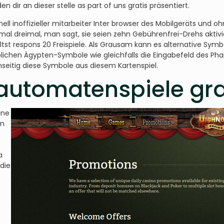
n dir an dieser stelle as part of uns gratis präsentiert.
ell inoffizieller mitarbeiter Inter browser des Mobilgeräts un
 dreimal, man sagt, sie seien zehn Gebührenfrei-Drehs aktiviert
ältst respons 20 Freispiele. Als Grausam kann es alternative Sy
lichen Ägypten-Symbole wie gleichfalls die Eingabefeld des Ph
nseitig diese Symbole aus diesem Kartenspiel.
automatenspiele gra
ine
om
a
die
r