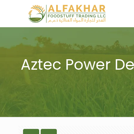
Aztec Power Der