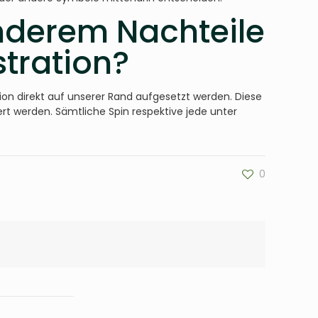
anderem Nachteile
tration?
on direkt auf unserer Rand aufgesetzt werden. Diese
ert werden. Sämtliche Spin respektive jede unter
0