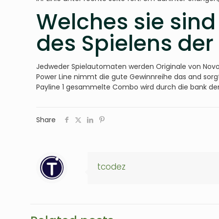
Welches sie sind
des Spielens der
Jedweder Spielautomaten werden Originale von Novom
Power Line nimmt die gute Gewinnreihe das and sorgt d
Payline 1 gesammelte Combo wird durch die bank der 
Share
tcodez