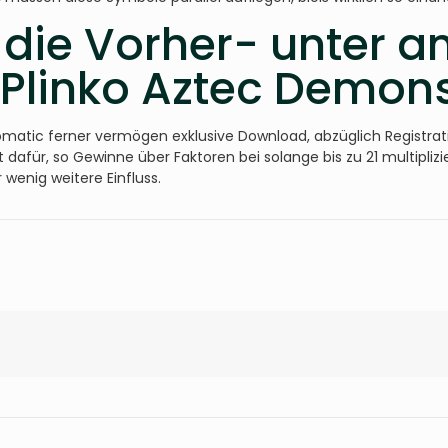
 die Vorher- unter 
 Plinko Aztec Demons
atic ferner vermögen exklusive Download, abzüglich Registrati
afür, so Gewinne über Faktoren bei solange bis zu 21 multiplizi
wenig weitere Einfluss.