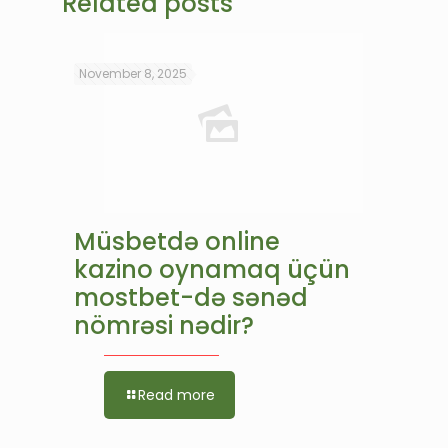
Related posts
November 8, 2025
Müsbetdə online
kazino oynamaq üçün
mostbet-də sənəd
nömrəsi nədir?
Read more