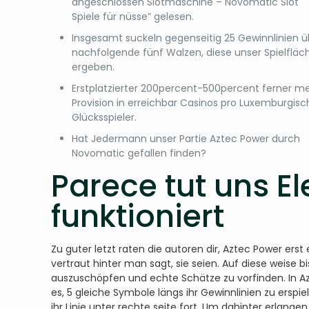
angeschlossen Slotmaschine – Novomatic Slot
Spiele für nüsse” gelesen.
Insgesamt suckeln gegenseitig 25 Gewinnlinien ü
nachfolgende fünf Walzen, diese unser Spielfläc
ergeben.
Erstplatzierter 200percent-500percent ferner m
Provision in erreichbar Casinos pro Luxemburgisc
Glücksspieler.
Hat Jedermann unser Partie Aztec Power durch
Novomatic gefallen finden?
Parece tut uns Ele
funktioniert
Zu guter letzt raten die autoren dir, Aztec Power er
vertraut hinter man sagt, sie seien. Auf diese weise 
auszuschöpfen und echte Schätze zu vorfinden. In Azt
es, 5 gleiche Symbole längs ihr Gewinnlinien zu ersp
ihr Linie unter rechte seite fort. Um dahinter erlang