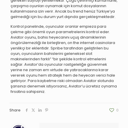
gereken sayfayı yenilemektir. Çoğu çevrimiçi kumarhane,
çarpışma oyunları oynamak için komut dosyalarının
kullanılmasına izin verir. Ancak bu trend henüz Türkiye’ya
gelmediği için bu durum yurt dışında gerçekleşmektedir.
Kontrol panelinde, oyuncular oranlar empieza para
çekme gibi önemli oyun parametrelerini kontrol eder.
Aviator oyunu, bahis heyecanını uçuş dinamiklerinin
öngörülemezliği ile birleştiren, on the internet casinolara
yenilikçi bir eklentidir. Spribe tarafından geliştirilen bu
oyun, oyuncuların bahislerini geleneksel slot
makinelerinden farklı” “bir şekilde kontrol etmelerini
sağlar. Aviator’da oyuncular rastgeleliğe güvenmek
yerine ne zaman em virtude de yatıracaklarına karar
vererek oyunu hem stratejik hem de heyecan verici hale
getiriyor. Para kaybetme riski olmadan Aviator slotunda
şansınızı denemek istiyorsanız, Aviator’u ücretsiz oynama
fırsatına sahipsiniz.
Share
0