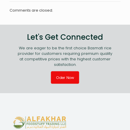
Comments are closed.
Let's Get Connected
We are eager to be the first choice Basmati rice
provider for customers requiring premium quality
at competitive prices with the highest customer
satisfaction.
Oder Now