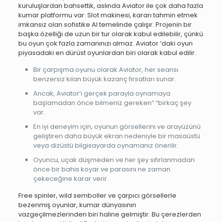
kuruluşlardan bahsettik, aslında Aviator ile çok daha fazla
kumar platformu var. Slot makinesi, kararı tahmin etmek
imkansız olan sofistike AI temelinde çalışır. Projenin bir
başka özelliği de uzun bir tur olarak kabul edilebilir, çünkü
bu oyun çok fazla zamanınızı almaz. Aviator ‘daki oyun
piyasadaki en dürüst oyunlardan biri olarak kabul edilir.
Bir çarpışma oyunu olarak Aviator, her seansı
benzersiz kılan büyük kazanç fırsatları sunar.
Ancak, Aviator’ı gerçek parayla oynamaya
başlamadan önce bilmeniz gereken” “birkaç şey
var.
En iyi deneyim için, oyunun görsellerini ve arayüzünü
geliştiren daha büyük ekran nedeniyle bir masaüstü
veya dizüstü bilgisayarda oynamanız önerilir.
Oyuncu, uçak düşmeden ve her şey sıfırlanmadan
önce bir bahis koyar ve parasını ne zaman
çekeceğine karar verir.
Free spinler, wild semboller ve çarpıcı görsellerle
bezenmiş oyunlar, kumar dünyasının
vazgeçilmezlerinden biri haline gelmiştir. Bu çerezlerden