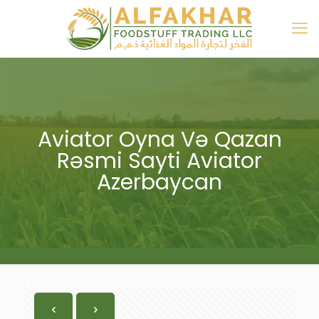
Aviator Oyna Və Qazan
Rəsmi Sayti Aviator
Azerbaycan