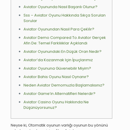
Aviator Oyununda Nasıl Başarılı Olunur?
Sss – Aviator Oyunu Hakkında Sıkça Sorulan
Sorular
Aviator Oyunundan Nasil Para Çeki̇li̇r?
Aviator Demo Compared To Aviator Gerçek
Afin De: Temel Farklılıklar Açıklandı
Aviator Oyunundaki En Düşük Oran Nedir?
Aviator’da Kazanmak Için İpuçlarımız
Aviator Oyununa Güvenebilir Miyim?
Aviator Bahis Oyunu Nasıl Oynanır?
Neden Aviator Demomuzla Başlamalısınız?
Aviator Game’in Alternatifleri Nelerdir?
Aviator Casino Oyunu Hakkında Ne
Düşünüyorsunuz?
Neyse ki, Otomatik oyunun varlığı oyunun bu yönünü