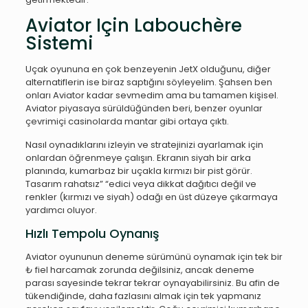
Aviator Için Labouchère
Sistemi
Uçak oyununa en çok benzeyenin JetX olduğunu, diğer
alternatiflerin ise biraz saptığını söyleyelim. Şahsen ben
onları Aviator kadar sevmedim ama bu tamamen kişisel.
Aviator piyasaya sürüldüğünden beri, benzer oyunlar
çevrimiçi casinolarda mantar gibi ortaya çıktı.
Nasıl oynadıklarını izleyin ve stratejinizi ayarlamak için
onlardan öğrenmeye çalışın. Ekranın siyah bir arka
planında, kumarbaz bir uçakla kırmızı bir pist görür.
Tasarım rahatsız” “edici veya dikkat dağıtıcı değil ve
renkler (kırmızı ve siyah) odağı en üst düzeye çıkarmaya
yardımcı oluyor.
Hızlı Tempolu Oynanış
Aviator oyununun deneme sürümünü oynamak için tek bir
₺ fiel harcamak zorunda değilsiniz, ancak deneme
parası sayesinde tekrar tekrar oynayabilirsiniz. Bu afin de
tükendiğinde, daha fazlasını almak için tek yapmanız