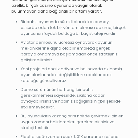
özellik, birçok casino oyununda yaygın olarak
bulunmayan daha bağlantılı bir ortam yaratır.
Bir bahis oyununda sürekli olarak kazanmayı
assurée eden tek bir yöntem olmasa de uma, birçok
oyuncunun faydalı bulduğu birkaç strateji vardır.
Aviator demosunu ücretsiz oynayarak oyunun
mekaniklerine aşina olabilir empieza gerçek
parayla oynamaya başlamadan önce stratejinizi
geliştirebilirsiniz.
Yeni projeleri analiz ediyor ve halihazırda eklenmiş
oyun alanlarındaki değişikliklere odaklanarak
kataloğu güncelliyoruz.
Demo sürümünün herhangi bir bahis
gerektirmemesi sayesinde, sıkılana kadar
oynayabilirsiniz ve hobiniz sağlığınızı hiçbir şekilde
etkilemeyecektir.
Bu, oyuncuların kazançlarını nakde çevirmek için en
uygun zamanı belirlemeleri gereken bir sinir ve
strateji testidir.
Elbette, çoğu zaman uçak 1, 01X çarpana ulaşana