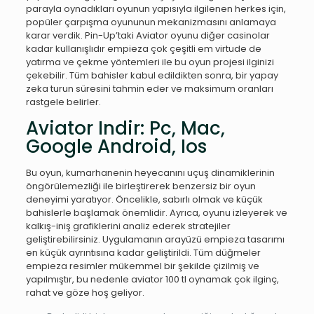
parayla oynadıkları oyunun yapısıyla ilgilenen herkes için,
popüler çarpışma oyununun mekanizmasını anlamaya
karar verdik. Pin-Up’taki Aviator oyunu diğer casinolar
kadar kullanışlıdır empieza çok çeşitli em virtude de
yatırma ve çekme yöntemleri ile bu oyun projesi ilginizi
çekebilir. Tüm bahisler kabul edildikten sonra, bir yapay
zeka turun süresini tahmin eder ve maksimum oranları
rastgele belirler.
Aviator Indir: Pc, Mac,
Google Android, Ios
Bu oyun, kumarhanenin heyecanını uçuş dinamiklerinin
öngörülemezliği ile birleştirerek benzersiz bir oyun
deneyimi yaratıyor. Öncelikle, sabırlı olmak ve küçük
bahislerle başlamak önemlidir. Ayrıca, oyunu izleyerek ve
kalkış-iniş grafiklerini analiz ederek stratejiler
geliştirebilirsiniz. Uygulamanın arayüzü empieza tasarımı
en küçük ayrıntısına kadar geliştirildi. Tüm düğmeler
empieza resimler mükemmel bir şekilde çizilmiş ve
yapılmıştır, bu nedenle aviator 100 tl oynamak çok ilginç,
rahat ve göze hoş geliyor.