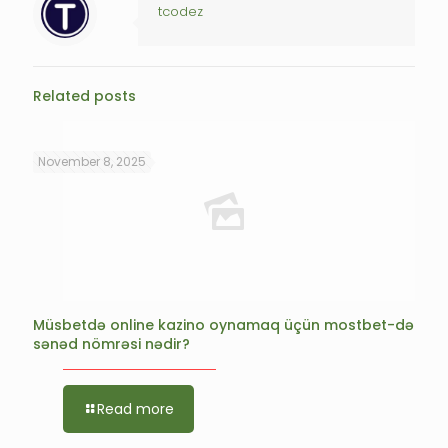
tcodez
Related posts
November 8, 2025
Müsbetdə online kazino oynamaq üçün mostbet-də
sənəd nömrəsi nədir?
Read more