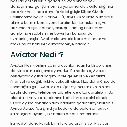
bazıları gereklidir, diğerleri ise web sitesindeki
deneyiminizi geliştirmemize yardımcı olur. Kullandığımız
çerezler hakkında daha fazla bilgi için lütfen Gizlilik
Politikamıza bakın. Spribe OÜ, Birleşik Krallık’ta numarası
altında Kumar Komisyonu tarafından lisanslanmış ve
düzenlenmiştir. Spribe yenilikçi iGaming ürünleri ve
gambling establishment oyunları konusunda
uzmanlaşmıştır. Aviator slotundaki bare minimum ve
maksimum bahisler kumarhaneye bağlıdır.
Aviator Nedir?
Aviator klasik online casino oyunlarından farklı görünse
de, yine para bir şans oyunudur. Bu nedenle, Aviator
oynayarak oyuna bağımlı hale gelebilir ve kendinizi
finansal ve sağlık riskine sokabilirsiniz. Size daha önce de
söylediğim gibi, Aviator’da diğer oyuncular ekranın sol
tarafında veya telefon ve tabletlerde altta görülebilir. Bu
alanda, sizin ve başkalarının bahisleri de dahil olmak
üzere oyuna oynanan tüm bahisleri görüntüleyebilirsiniz.
Ayrıca Aviator’da şimdiye kadar elde edilen en büyük
kazançlara ayrılmış bir bölüm de bulunmaktadır.
Bu hedefi daha küçük birimlere bölersiniz ve ilk ve son