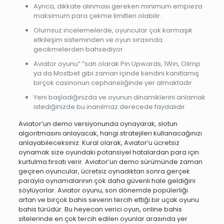
Ayrıca, dikkate alınması gereken minimum empieza
maksimum para çekme limitleri olabilir.
Olumsuz incelemelerde, oyuncular çok karmaşık
etkileşim sisteminden ve oyun sırasında
gecikmelerden bahsediyor.
Aviator oyunu” “sah olarak Pin Upwards, 1Win, Olimp
ya da Mostbet gibi zaman içinde kendini kanıtlamış
birçok casinonun cephaneliğinde yer almaktadır.
Yeni başladığınızda ve oyunun dinamiklerini anlamak
istediğinizde bu inanılmaz derecede faydalıdır.
Aviator’un demo versiyonunda oynayarak, slotun
algoritmasını anlayacak, hangi stratejileri kullanacağınızı
anlayabileceksiniz. Kural olarak, Aviator’u ücretsiz
oynamak size oyundaki potansiyel hatalardan para için
kurtulma fırsatı verir. Aviator’un demo sürümünde zaman
geçiren oyuncular, ücretsiz oynadıktan sonra gerçek
parayla oynamalarının çok daha güvenli hale geldiğini
söylüyorlar. Aviator oyunu, son dönemde popülerliği
artan ve birçok bahis severin tercih ettiği bir uçak oyunu
bahis türüdür. Bu heyecan verici oyun, online bahis
sitelerinde en çok tercih edilen oyunlar arasında yer