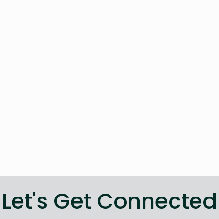
Let's Get Connected