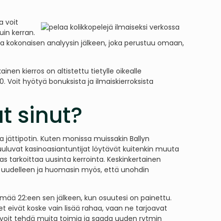
a voit
uin kerran.
a ​​​​kokonaisen analyysin jälkeen, joka perustuu omaan,
inen kierros on altistettu tietylle oikealle
0. Voit hyötyä bonuksista ja ilmaiskierroksista
t sinut?
 jättipotin. Kuten monissa muissakin Ballyn
uluvat kasinoasiantuntijat löytävät kuitenkin muuta
as tarkoittaa uusinta kerrointa. Keskinkertainen
koa uudelleen ja huomasin myös, että unohdin
örmää 22:een sen jälkeen, kun osuutesi on painettu.
t eivät koske vain lisää rahaa, vaan ne tarjoavat
 voit tehdä muita toimia ja saada uuden rytmin