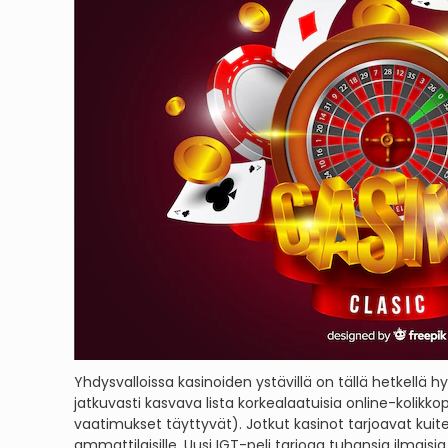
Yhdysvalloissa kasinoiden ystävillä on tällä hetkellä hy
jatkuvasti kasvava lista korkealaatuisia online-kolikko
vaatimukset täyttyvät). Jotkut kasinot tarjoavat kui
ammattilaisille. Uusi IGT-peli tarjoaa tuhansia ilmais