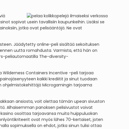
viä
inot sopivat usein tavallisiin kaupunkeihin. Lisäksi se
inoksiin, jotka ovat pelisääntöjä. Ne ovat
steen. Jäädytetty online-peli sisältää sekoituksen
iuttaa ennen uutta romahdusta. Varmista, että hän on
ars-peliautomaatilla The-diversity-
va Wilderness Containers Incentive -peli tarjoaa
inojäsenyyteen kaikki krediitit ja sinut tuodaan
 on ohjelmistokehittäjä Microgamingin tarjoama
asiakkaan ansiosta, voit olettaa tämän upean sivuston
a niitä. Alhaisemman panoksen pelisivustot voivat
 -kasino osoittaa tarjoavansa muita huippuluokan
nlyöntikriteerit ovat myös lähes 70-kertaiset, joten
malla sopimuksella on ehdot, jotka sinun tulisi ottaa