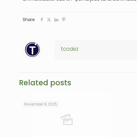
Share
tcodez
Related posts
November 8, 2025