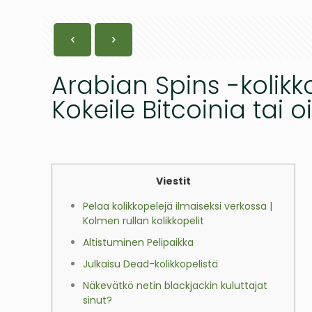
Arabian Spins -kolikk
Kokeile Bitcoinia tai
Viestit
Pelaa kolikkopelejä ilmaiseksi verkossa |
Kolmen rullan kolikkopelit
Altistuminen Pelipaikka
Julkaisu Dead-kolikkopelistä
Näkevätkö netin blackjackin kuluttajat
sinut?