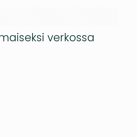
ilmaiseksi verkossa