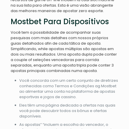
na sua lista para ofertas. Esta é uma visão abrangente
das melhores maneiras de apostar zero esporte.
Mostbet Para Dispositivos
Você tem a possibilidade de acompanhar suas
pesquisas com mais detalhes com nossos próprios
guias detalhados afin de cada tática de aposta.
Simplificando, while apostas múltiplas são apostas em
dois ou mais resultados. Uma aposta dupla pode conter
a couple of seleções vencedoras para corrida
separadas, enquanto uma aposta tripla pode conter 3
apostas principais combinadas numa aposta.
Você concorda com um certo conjunto de diretrizes
conhecidas como Termos e Condições ag Mostbet
ao alimentar uma conta na plataforma de apostas
esportivas e jogos de cassino.
Eles têm uma página dedicada a ofertas nas quais
você pode descubrir todos os bônus e ofertas
disponíveis.
As apostas” “incluem a escolha do vencedor, o