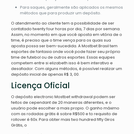
Para saques, geralmente são aplicados os mesmos
métodos que para produzir um depósito.
O atendimento ao cliente tem a possibilidade de ser
contatado twenty four horas por dia, 7 dias por semana.
Assim, no momento em que você aposta em vitória de o
time, é preciso que o time vença para os quais sua
aposta possa ser bem-sucedida. A Mostbet Brasil tem
esportes de fantasia onde você pode fazer seu próprio
time de futebol ou de outros esportes. Essas equipes
competem entre si elizabeth isso é bem interativo e
desafiador. Com alguns métodos, é possível realizar um
depósito inicial de apenas R$ 3, 00.
Licença Oficial
O depósito electronic Mostbet withdrawal podem ser
feitos de cependant de 20 maneiras diferentes, e o
usuário pode escolher a mais propio. O ganho máximo
com as rodadas grátis é sobre R$500 e to requisito de
rollover é 60x. Para obter mais two hundred fifty Giros
Grátis, o