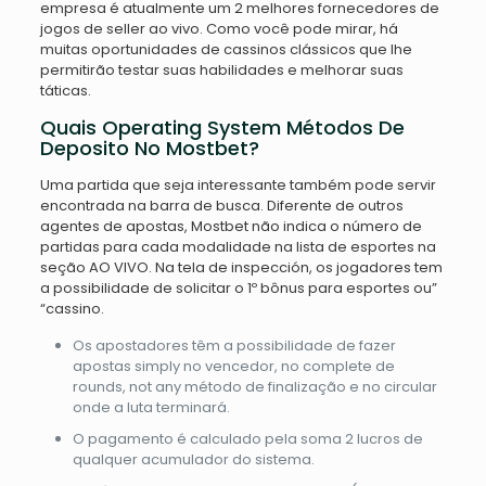
empresa é atualmente um 2 melhores fornecedores de
jogos de seller ao vivo. Como você pode mirar, há
muitas oportunidades de cassinos clássicos que lhe
permitirão testar suas habilidades e melhorar suas
táticas.
Quais Operating System Métodos De
Deposito No Mostbet?
Uma partida que seja interessante também pode servir
encontrada na barra de busca. Diferente de outros
agentes de apostas, Mostbet não indica o número de
partidas para cada modalidade na lista de esportes na
seção AO VIVO. Na tela de inspección, os jogadores tem
a possibilidade de solicitar o 1º bônus para esportes ou”
“cassino.
Os apostadores têm a possibilidade de fazer
apostas simply no vencedor, no complete de
rounds, not any método de finalização e no circular
onde a luta terminará.
O pagamento é calculado pela soma 2 lucros de
qualquer acumulador do sistema.