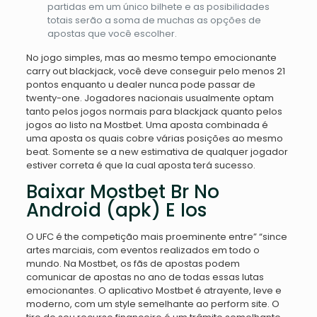
partidas em um único bilhete e as posibilidades
totais serão a soma de muchas as opções de
apostas que você escolher.
No jogo simples, mas ao mesmo tempo emocionante
carry out blackjack, você deve conseguir pelo menos 21
pontos enquanto u dealer nunca pode passar de
twenty-one. Jogadores nacionais usualmente optam
tanto pelos jogos normais para blackjack quanto pelos
jogos ao listo na Mostbet. Uma aposta combinada é
uma aposta os quais cobre várias posições ao mesmo
beat. Somente se a new estimativa de qualquer jogador
estiver correta é que la cual aposta terá sucesso.
Baixar Mostbet Br No
Android (apk) E Ios
O UFC é the competição mais proeminente entre” “since
artes marciais, com eventos realizados em todo o
mundo. Na Mostbet, os fãs de apostas podem
comunicar de apostas no ano de todas essas lutas
emocionantes. O aplicativo Mostbet é atrayente, leve e
moderno, com um style semelhante ao perform site. O