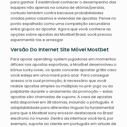
para ganhar. É inestimável conhecer o desempenho das
equipes não apenas na coluna de vitórias/perdas,
contudo também contra because probabilidades
criadas pelos cassinos e viviendas de apostas. Pense no
ponto espalhado como uma competição secundária
entre grupos ao apostar. Agora que você conhece as
opções sobre apostas da Mostbet Brasil, você precisa
experimentá-las e arriesgar.
Versão Do Internet Site Móvel Mostbet
Para apoiar operating-system jogadores em momentos
difíceis nas apostas esportivas, a Mostbet desenvolveu o
bônus Lucky Loser, os quais concede apostas grátis caso
você esteja em uma maré para azar. Para conseguir
acesso a la cual promoção, é necessário que você
realize apostas simples ou múltiplas no pré-jogo ou ao
palpitante durante o andamento da promoção – estas
apostas são chamadas de cupons. A casa de apostas
está disponível em 38 idiomas, incluindo o português. A
adaptabilidade para diferentes línguas foi fundamental
para que a Mostbet sony ericsson destacasse no Brasil
electronic no mundo. Dentro da interface você terá, por
exemplo, suporte ao cliente em português em virtude de