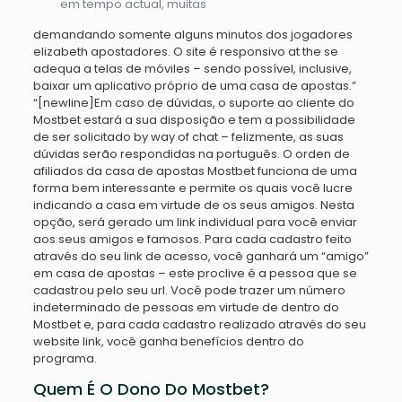
em tempo actual, muitas
demandando somente alguns minutos dos jogadores
elizabeth apostadores. O site é responsivo at the se
adequa a telas de móviles – sendo possível, inclusive,
baixar um aplicativo próprio de uma casa de apostas.”
“[newline]Em caso de dúvidas, o suporte ao cliente do
Mostbet estará a sua disposição e tem a possibilidade
de ser solicitado by way of chat – felizmente, as suas
dúvidas serão respondidas na português. O orden de
afiliados da casa de apostas Mostbet funciona de uma
forma bem interessante e permite os quais você lucre
indicando a casa em virtude de os seus amigos. Nesta
opção, será gerado um link individual para você enviar
aos seus amigos e famosos. Para cada cadastro feito
através do seu link de acesso, você ganhará um “amigo”
em casa de apostas – este proclive é a pessoa que se
cadastrou pelo seu url. Você pode trazer um número
indeterminado de pessoas em virtude de dentro do
Mostbet e, para cada cadastro realizado através do seu
website link, você ganha benefícios dentro do
programa.
Quem É O Dono Do Mostbet?