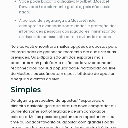
Você pode baixar o aplicativo Mostbet (Mostbet
Download) exactamente gratuito, pois não custa
nada.
A política de segurança da Mostbet inclui
criptografia avançada sobre dados e proteção das
informações pessoais dos jogadores, minimizando
os riscos de acesso não puro e evitando fraudes.
No site, você encontrará muitas opções de apostas para
ter mais odds de ganhar no momento em que fizer suas
previsões. Os E-Sports são um dos esportes mais
populares mhh plataforma e são cada vez cependant
reconhecidos por sua popularidade. Na tablado on-line
da Mostbet, os usuários tem a possibilidade de apostar
e seguir a eventos ao vivo.
Simples
De alguma perspectiva de apostas” “esportivas, é
dinheiro bastante gasto se atrai um novo comprador ou
aumenta some sort of lealdade de um comprador
existente. Muitas pessoas gostam para apostar em seu
time ou jogador favorito ou apostar com grandes odds
em busca de uma grande vitória. Jogar assim é ótimo se