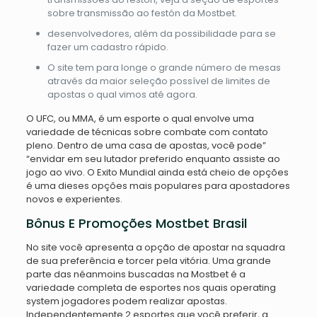
sobre transmissão ao festón da Mostbet.
desenvolvedores, além da possibilidade para se
fazer um cadastro rápido.
O site tem para longe o grande número de mesas
através da maior seleção possível de limites de
apostas o qual vimos até agora.
O UFC, ou MMA, é um esporte o qual envolve uma
variedade de técnicas sobre combate com contato
pleno. Dentro de uma casa de apostas, você pode”
“envidar em seu lutador preferido enquanto assiste ao
jogo ao vivo. O Exito Mundial ainda está cheio de opções
é uma dieses opções mais populares para apostadores
novos e experientes.
Bônus E Promoções Mostbet Brasil
No site você apresenta a opção de apostar na squadra
de sua preferência e torcer pela vitória. Uma grande
parte das néanmoins buscadas na Mostbet é a
variedade completa de esportes nos quais operating
system jogadores podem realizar apostas.
Independentemente 2 esportes que você preferir, a