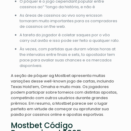
O pôquer é o jogo cependant popular entre
cassinos ao” “longo da história, e não é
As áreas de cassinos ao vivo sony ericsson
tornaram muito importantes para os compradores
de cassinos on the web.
A tarefa do jogador é coletar saques por o vôo
carry out avião e isso pode ser feito a qualquer rato.
Às vezes, com partidas que duram várias horas at
the intervalos entre finais e sets, to apostador tem
pace para avaliar suas chances e os mercados
disponíveis.
A seção de pôquer ag Mostbet apresenta muitas
variações desse well-known jogo de cartas, incluindo
Texas Hold’em, Omaha e muito mais. Os jogadores
podem participar sobre torneios com distintas apostas,
competindo com outros usuários durante grandes
prêmios. Em resumo, a Mostbet parece ser o lugar
perfeito em virtude de começar ou aprofundar sua
paixão por cassinos online e apostas esportivas.
Mostbet Código