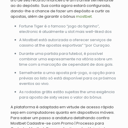
tiro de seu recurso financeiro é um trâmite semelhante
ao do depósito. Sua conta agora estará configurada,
dando-lhe a chance de fazer um depósito e curtir as
apostas, além de garantir o bônus
mostbet
.
Fortune Tiger é o famoso “jogo do tigrinho”,
electronic é atualmente u slot mais well-liked dos
A Mostbet está autorizada a oferecer serviços de
cassino at the apostas esportivas” “por Curaçao.
Durante uma partida para futebol, é possível
combinar uma expresamente na vitória sobre um
time com a marcação de cependant de dois gols.
Semelhante a uma aposta pré-jogo, a opção para
prévias ao listo só está disponível para os próximos
eventos ao vivo.
As rodadas grátis estão sujeitas the uma exigência
para aposta de sixty vezes o valor do bônus.
A plataforma é adaptada em virtude de acesso rápido
seja em computadores quanto em dispositivos móveis.
Para saber um passo a andatura detalhando confira
Mostbet Cadastre-se com Promo | Processo para