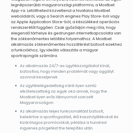
legnépszerűbb magyarországi platformra, a Mostbet
App-ra. Letöltheted közvetlenül a hivatalos Mostbet
weboldalról, vagy a Search engines Play Store-ból vagy
az Apple Application Store-ból, a készüléked operációs
rendszerétől függően. Csak győződjön meg róla, hogy
elegendő tárhelye és gedrungen internetkapcsolata van
the zökkenőmentes letöltési folyamathoz. A Mostbet
alkalmazás zökkenőmentes hozzáférést biztosít ezekhez
a funkciókhoz, így ideális választás a magyar
sportrajongók számára.
Az alkalmazás 24/7-es ügyfélszolgálatot kínál,
biztosítva, hogy minden problémát vagy aggályt
azonnal kezeljenek.
Az ügyfélelégedettség iránti ilyen szintű
elkötelezettség az egyik oka annak, hogy the
Mostbet ilyen erős lábnyomot szerzett
Magyarországon.
Az alkalmazás teljes funkcionalitást biztosít,
beleértve a sportfogadást, élő kaszinójátékokat és
kizárólagos promóciókat, például a hundred
ingyenes pörgetést the telepítés után.