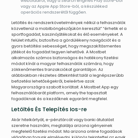
weboldalról, vagy a Search engines Play Store-ból
vagy az Apple App Store-ból, a készüléked
operációs rendszerétől függően.
Letöltés és rendszerkövetelmények nélkül a felhasználók
közvetlenül a mobilböngészőjükön keresztül” “érhetik el a
sportfogadást, kaszinójátékokat és élő eseményeket. A
felület intuitív, biztosítva a gördülékeny navigációt és a
gyors betöltési sebességet, hogy megszakításmentes
játékot és fogadást tegyen lehetővé. A Mostbet
alkalmazás számos biztonságos és hatékony fizetési
módot kínál a magyar felhasználók számára, hogy
zökkenőmentes tranzakciókat garantáljon. Az
alábbiakban részletes áttekintést talál a legnépszerűbb
befizetési lehetőségekről, beleértve azok
Magyarországra szabott korlátait. A Mostbet App egy
felhasználóbarát platform, amely the tapasztalt
fogadóknak és a kezdőknek egyaránt megfelel.
Letöltés És Telepítés Ios-re
Akár hitelkártyát, e-pénztárcát vagy banki átutalást
szeretne használni, megtalálja arizona igényeinek
megfelelő fizetési módot. Ma arizona online fogadások
világában fogunk elmélyedni, különös tekintettel az egyik