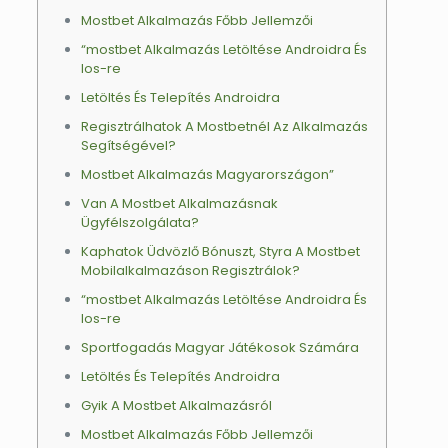
Mostbet Alkalmazás Főbb Jellemzői
“mostbet Alkalmazás Letöltése Androidra És
Ios-re
Letöltés És Telepítés Androidra
Regisztrálhatok A Mostbetnél Az Alkalmazás
Segítségével?
Mostbet Alkalmazás Magyarországon”
Van A Mostbet Alkalmazásnak
Ügyfélszolgálata?
Kaphatok Üdvözlő Bónuszt, Styra A Mostbet
Mobilalkalmazáson Regisztrálok?
“mostbet Alkalmazás Letöltése Androidra És
Ios-re
Sportfogadás Magyar Játékosok Számára
Letöltés És Telepítés Androidra
Gyik A Mostbet Alkalmazásról
Mostbet Alkalmazás Főbb Jellemzői