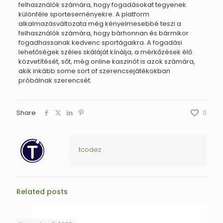
felhasználók számára, hogy fogadásokat tegyenek
különféle sporteseményekre. A platform
alkalmazásváltozata még kényelmesebbé teszi a
felhasználók számára, hogy bárhonnan és bármikor
fogadhassanak kedvenc sportágaikra. A fogadási
lehetőségek széles skáláját kínálja, a mérkőzések élő
közvetítését, sőt, még online kaszinót is azok számára,
akik inkább some sort of szerencsejátékokban
próbálnak szerencsét.
Share
0
tcodez
Related posts