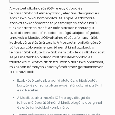
A Mostbet alkalmazás iOS-re egy átfogó és
felhasználóbarát élményt kínál, elegáns designnal és
erős funkciókkal kombinálva. Az Apple-eszközökre
szabva zökkenőmentes teljesítményt és széles körű
funkcionalitást biztosít. Az alábbiakban bemutatjuk
azokat some sort of kulcsfontosságú tulajdonságokat,
amelyek a Mostbet iOS-alkalmazását a felhasználók
kedvelt választásává teszik. A Mostbet mobilböngésző
változata zökkenőmentes élményt kínál azoknak a
felhasználóknak, akik inkább nem töltik le az alkalmazást.
Teljes mértékben optimalizált okostelefonokra és
tabletekre, tükrözve az asztali weboldal funkcionalitását,
miközben bármilyen képernyőmérethez gördülékenyen
alkalmazkodik.
Ezek közé tartozik a banki átutalás, a hitel/betéti
kártyák és arizona olyan e-pénztárcák, mint a Skrill
és a Neteller.
A Mostbet alkalmazás iOS-re egy átfogó és
felhasználóbarát élményt kínál, elegáns designnal
és erős funkciókkal kombinálva.
Teljes mértékben optimalizált okostelefonokra és