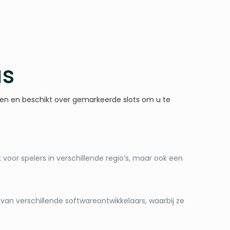
us
ellen en beschikt over gemarkeerde slots om u te
oor spelers in verschillende regio’s, maar ook een
 van verschillende softwareontwikkelaars, waarbij ze