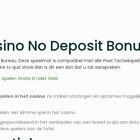
sino No Deposit Bon
ess Bureau. Deze speelmat is compatibel met alle Pixel Tactieksp
e tv quiz show dan is dit een slot dat u zal aanspreken.
Spelen Gratis En Met Geld
pellen in het casino
Ze maken stortingen en opnames mogelijk v
elen: Het slimme spel in het casino.
k gespecialiseerd in het aanbieden van een breed scala aan slots
re spelers aan de tafel.