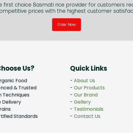
 first choice Basmati rice provider for customers re
ompetitive prices with the highest customer satisfac
Oder Now
hoose Us?
Quick Links
rganic Food
-
About Us
enced & Trusted
-
Our Products
n Techniques
-
Our Brand
 Delivery
-
Gellery
rains
-
Testimonials
rtified Standards
-
Contact Us