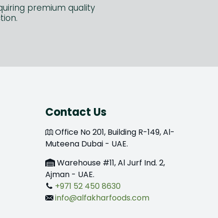
quiring premium quality
tion.
Contact Us
Office No 201, Building R-149, Al-
Muteena Dubai - UAE.
Warehouse #11, Al Jurf Ind. 2,
Ajman - UAE.
+971 52 450 8630
info@alfakharfoods.com