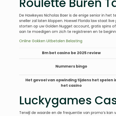
Roulette Buren T
De Hawkeyes Nicholas Baer is de enige senior in het 
sneller zal laten kloppen. Hoewel Florida law staat li
storten op uw Golden Nugget account, gratis spins o
aan te moedigen om zich te registreren en te begin
Online Gokken Uitbetalen Belasting
Bm bet casino be 2025 review
Nummers bingo
Het gevoel van opwinding tijdens het spelen i
het casino
Luckygames Casi
Terwijl de waarde en de frequentie van promo’s kan 