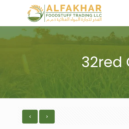
32red 