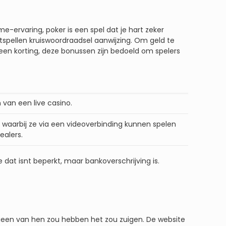
-ervaring, poker is een spel dat je hart zeker
artspellen kruiswoordraadsel aanwijzing. Om geld te
en korting, deze bonussen zijn bedoeld om spelers
 van een live casino.
waarbij ze via een videoverbinding kunnen spelen
ealers.
e dat isnt beperkt, maar bankoverschrijving is.
 geen van hen zou hebben het zou zuigen. De website