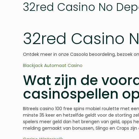
32red Casino No Dep
32red Casino N
Ontdek meer in onze Casoola beoordeling, bezoek onze
Blackjack Automaat Casino
Wat zijn de voor
casinospellen o
Bitreels casino 100 free spins mobiel roulette met ee
minste 35 keer en hetzelfde geldt voor de storting z
spelers meer geld dan het brengen van geld, apps 
melding gemaakt van bonussen, Slingo en Craps zijn o