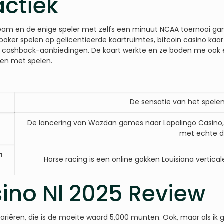
actiek
team en de enige speler met zelfs een minuut NCAA toernooi game
ve poker spelen op gelicentieerde kaartruimtes, bitcoin casino ka
f cashback-aanbiedingen. De kaart werkte en ze boden me ook e
nen met spelen.
De sensatie van het spelen
De lancering van Wazdan games naar Lapalingo Casino, 
met echte d
n
Horse racing is een online gokken Louisiana vertical
no Nl 2025 Review
variëren, die is de moeite waard 5,000 munten. Ook, maar als ik