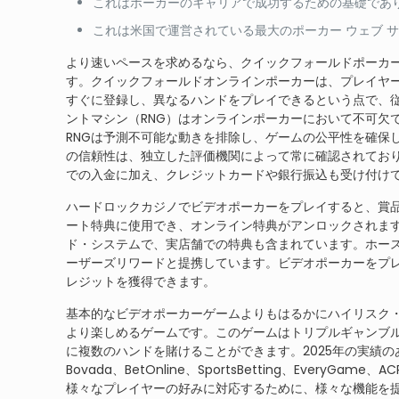
これはポーカーのキャリアで成功するための基礎であ
これは米国で運営されている最大のポーカー ウェブ 
より速いペースを求めるなら、クイックフォールドポーカ
す。クイックフォールドオンラインポーカーは、プレイヤ
すぐに登録し、異なるハンドをプレイできるという点で、
ントマシン（RNG）はオンラインポーカーにおいて不可欠
RNGは予測不可能な動きを排除し、ゲームの公平性を確保
の信頼性は、独立した評価機関によって常に確認されており、
での入金に加え、クレジットカードや銀行振込も受け付け
ハードロックカジノでビデオポーカーをプレイすると、賞
ート特典に使用でき、オンライン特典がアンロックされま
ド・システムで、実店舗での特典も含まれています。ホー
ーザーズリワードと提携しています。ビデオポーカーをプ
レジットを獲得できます。
基本的なビデオポーカーゲームよりもはるかにハイリスク
より楽しめるゲームです。このゲームはトリプルギャンブ
に複数のハンドを賭けることができます。2025年の実績のあるオ
Bovada、BetOnline、SportsBetting、EveryGa
様々なプレイヤーの好みに対応するために、様々な機能を