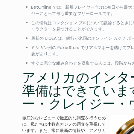
BetOnline では、新規プレイヤー向けに初日から最
ヤーにとって最も重要なフリーロールです。
この情報はコレクション プルについて議論するときに
ャラクターを見つけることができます。
最新の UIGEA は、銀行が米国のオンライン カジノ
ミシガン州の PokerStars でリアルマネーを賭けて
要があります。
すぐに完全な組み合わせを収集する人には、段階から
アメリカのインタ
準備はできていま
ー・クレイジー・
徹底的なレビューで徹底的な調査を行うため
に、私たちは小数点カジノの調査を重視して
います。また、常に最新の情報や、アメリカ