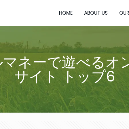
HOME
ABOUT US
OUR
アルマネーで遊べる
サイト トップ6