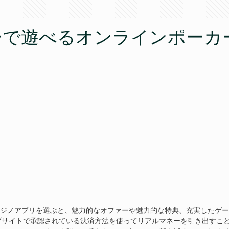
ネーで遊べるオンラインポーカ
カジノアプリを選ぶと、魅力的なオファーや魅力的な特典、充実したゲ
ェブサイトで承認されている決済方法を使ってリアルマネーを引き出すことがで