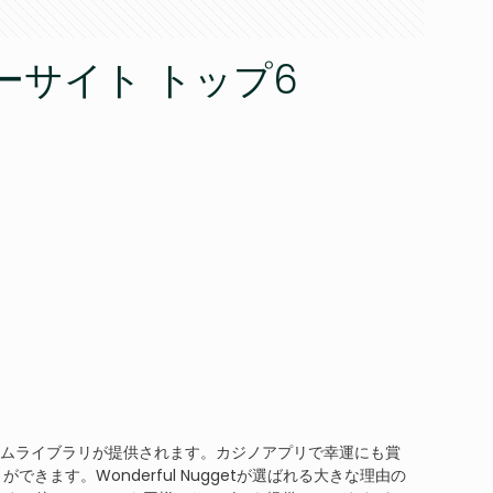
ーサイト トップ6
ームライブラリが提供されます。カジノアプリで幸運にも賞
きます。Wonderful Nuggetが選ばれる大きな理由の