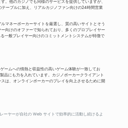
ます。他のカジノでも同様のサービスを提供していますが、
ットのテーブルに加え、リアルカジノファン向けの24時間営業
アルマネーポーカーサイトを厳選し、質の高いサイトとそう
ヤー向けのオファーで知られており、多くのプロプレイヤー
のある一般プレイヤー向けのコミットメントシステムが特徴で
ら、ゲームへの情熱と収益性の高いゲーム体験が一致してお
げる製品にも力を入れています。カジノポーカークライアント
ースは、オンラインポーカーのプレイを向上させるために開
、プレーヤーが自社の Web サイトで効率的に活動し続けるよ