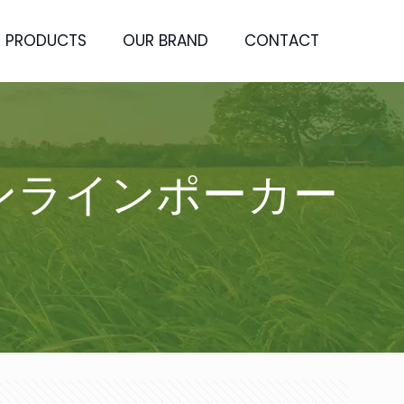
 PRODUCTS
OUR BRAND
CONTACT
オンラインポーカー