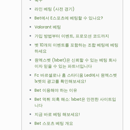
축구
라인 베팅 (사전 경기)
Bet에서 E스포츠에 베팅할 수 있나요?
Valorant 베팅
가입 방법부터 이벤트, 프로모션 코드까지
벳 10개의 이벤트를 포함하는 조합 베팅에 베팅
하세요
원엑스벳 (1xbet)은 신뢰할 수 있는 베팅 회사
이자 믿을 수 있는 파트너입니다
Fc 바르셀로나 홈 스타디움 Led에서 원엑스벳
1x벳의 광고를 확인해보세요!
Bet 이용해야 하는 이유
Bet 먹튀 의혹 해소: 1xbet은 안전한 사이트입
니다
지금 바로 베팅 해보세요!
Bet 스포츠 베팅 개요