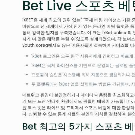
Bet Live 스포츠 
1XBET은 세계 최고의 권위 있는” “국제 베팅 라이선스 기관 
바탕으로 전 세계에서 가장 인기 있는 온라인 베팅 플랫폼 중 
통해 강력한 입지를 구축했습니다. 이 표는 1xBet online
자가 더 많은 혜택을 누릴 수 있도록 설계되었으며, 각 보너
South Korea에서도 많은 이용자들이 접속하여 서비스를 
1xBet 로그인은 모든 한국 사용자에게 간편하고 빠르게
1xBet은 국제 라이선스를 기반으로 운영되는 글로벌 
프로필의 승인은 시스템에 의해 자동으로 생성되거나 전
두 플랫폼에서 1xBet 앱을 설치하는 방법은 간단하며,
네트워크 환경이 불안정하거나 데이터 사용량을 최소화하고자 하는
기 또는 느린 인터넷 환경에서도 원활한 베팅이 가능합니다. 
원 엑스 벳은 라이브 및 프리매치 스포츠 베팅에 대한 환상
다. 신뢰할 수 있는 통계 자료와 본인의 지식을 결합하여, 본
Bet 최고의 5가지 스포츠 