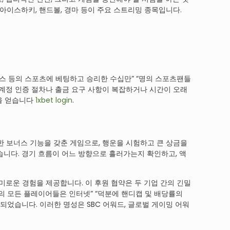
, 아이스하키, 핸드볼, 경마 등이 주요 스트리밍 종목입니다.
 테니스 등의 스포츠에 베팅하고 승리한 수십만” “명의 스포츠팬들
, 계정 인증 절차나 출금 요구 사항이 복잡하거나 시간이 오래
백을 얻습니다
1xbet login
.
한 보너스 기능을 갖춘 게임으로, 행운을 시험하고 큰 상금을
습니다. 경기 흐름이 어느 방향으로 흘러가는지 확인하고, 액
미로운 경험을 제공합니다. 이 후원 협약은 두 기업 간의 긴밀
날의 모든 플레이어들은 인터넷” “덕분에 핸디캡 및 배당률의
되었습니다. 이러한 명성은 SBC 어워드, 글로벌 게이밍 어워