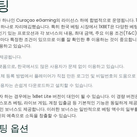
베팅
중 하나인 Curaçao eGaming의 라이선스 하에 합법적으로 운영됩니다. 
하나로 자리매김했습니다. 특히 한국 베팅 시장에서 1XBET은 다양한 베팅
 의 인기 있는 프로모션과 각 보너스의 내용, 최대 금액, 주요 이용 조건(T
스마다 특정한 조건이 있으므로 이를 잘 확인한 후 이용하는 것이 중요합니다
이용하고 있습니다.
 제공됩니다.
플랫폼으로, 한국에서도 많은 사용자가 문제 없이 이용하고 있습니다.
체 등록 방법에서 플레이어가 직접 만든 로그인 및 비밀번호의 도움으로
 사용자는 손쉽게 다운로드하고 설치할 수 있습니다.
 경우에는 1xBet Lite 버전이 대안이 될 수 있습니다. 이 경량 버
스포츠 베팅, 라이브 게임, 계정 입출금 등 기본적인 기능은 동일하게 제공
적인 보너스도 제공합니다. 이러한 보너스는 일반적으로 베팅 액수의 일부
인의 예측으로 소득을 창출할 수 있습니다.
베팅 옵션