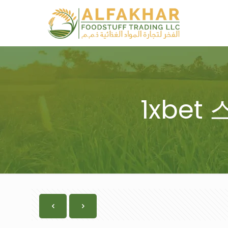
1xbet