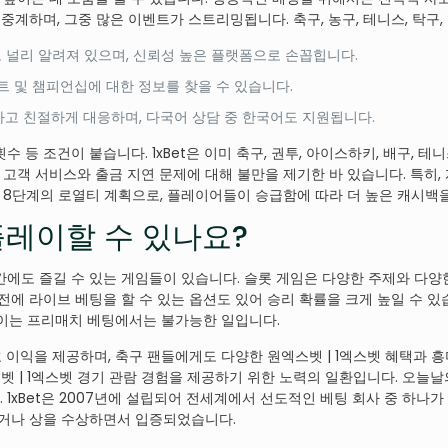
 생중계하며, 그중 많은 이벤트가 스트리밍됩니다. 축구, 농구, 테니스, 탁구
로 널리 알려져 있으며, 신뢰성 높은 플랫폼으로 손꼽힙니다.
트 및 챔피언십에 대한 정보를 찾을 수 있습니다.
속하고 친절하게 대응하며, 다국어 상담 중 한국어도 지원됩니다.
수 등 조건이 붙습니다. 1xBet은 이미 축구, 권투, 아이스하키, 배구,
의 고객 서비스와 출금 지연 문제에 대해 불만을 제기한 바 있습니다. 특히
은 8단계의 로열티 계획으로, 플레이어들이 승급함에 따라 더 높은 캐시
플레이할 수 있나요?
에도 즐길 수 있는 게임들이 있습니다. 슬롯 게임은 다양한 주제와 다양
전에 라이브 베팅을 할 수 있는 옵션도 있어 승리 확률을 크게 높일 수 있
만 이는 프리매치 베팅에서는 불가능한 일입니다.
 이익을 제공하며, 축구 팬들에게도 다양한 원엑스벳 | 1엑스벳 혜택과 흥
스벳 | 1엑스벳 경기 관람 경험을 제공하기 위한 노력의 일환입니다. 오늘
xBet은 2007년에 설립되어 전세계에서 선도적인 베팅 회사 중 하나가 
르거나 상을 수상하면서 입증되었습니다.